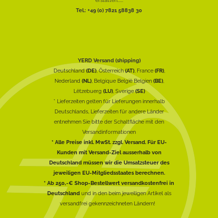
Tel.: +49 (0) 7821 58838 30
YERD Versand (shipping)
Deutschland
(DE)
, Österreich
(AT)
, France
(FR)
,
Nederland
(NL)
, Belgique België Belgien
(BE)
,
Lëtzebuerg
(LU)
, Sverige
(SE)
* Lieferzeiten gelten für Lieferungen innerhalb
Deutschlands, Lieferzeiten für andere Länder
entnehmen Sie bitte der Schaltfläche mit den
Versandinformationen
* Alle Preise inkl. MwSt. zzgl. Versand. Für EU-
Kunden mit Versand-Ziel ausserhalb von
Deutschland müssen wir die Umsatzsteuer des
jeweiligen EU-Mitgliedsstaates berechnen.
* Ab 250,-€ Shop-Bestellwert versandkostenfrei in
Deutschland
und in den beim jeweiligen Artikel als
versandfrei gekennzeichneten Ländern!