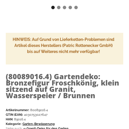
HINWEIS: Auf Grund von Lieferketten-Problemen sind
Artikel dieses Herstellers (Patric Rottenecker GmbH)
bis auf Weiteres nicht mehr verfügbar!
(80089016.4)
Gartendeko:
Bronzefigur Froschkönig, klein
sitzend auf Granit,
Wasserspeier / Brunnen
Artikelnummer:
80089016.4
GTIN (EAN):
4030753027647
HAN:
89016.4
Kategorie:
Garten-Bewässerung
Siehe auch:
⇒
Granit-Deko für den Garten