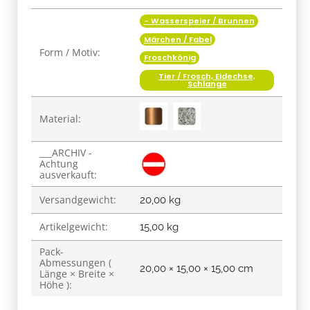
- Wasserspeier / Brunnen
Produkteigenschaft
Wert
Märchen / Fabel
Form / Motiv:
Froschkönig
Tier / Frosch, Eidechse,
Schlange
Material:
___ARCHIV -
Achtung
ausverkauft:
Versandgewicht:
20,00 kg
Artikelgewicht:
15,00
kg
Pack-
Abmessungen (
20,00 × 15,00 × 15,00 cm
Länge × Breite ×
Höhe ):