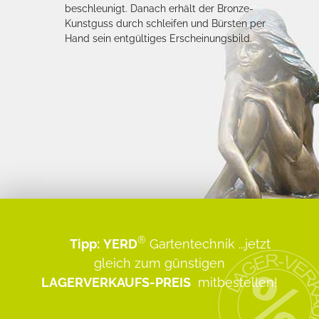
beschleunigt. Danach erhält der Bronze-
Kunstguss durch schleifen und Bürsten per
Hand sein entgültiges Erscheinungsbild.
®
Tipp:
YERD
Gartentechnik
...jetzt
gleich zum günstigen
LAGERVERKAUFS-PREIS
mitbestellen!