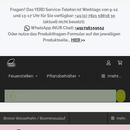
Fragen?
Das YERD Service-Telefon ist Werktags von 9-12
und 13-17 Uhr für Sie verfügbar:
+49 (0) 7821 58838 30
(aktuell nicht besetzt).
WhatsApp
(NUR Chat):
+491796159552
Oder nutze das Produktfragen-Formular auf der jeweiligen
Produktseite...
HIER
>>
Feuerstellen
Pflanzbehälter
mehr...
Bronze Wasserhahn / Brunnenauslauf
mehr...