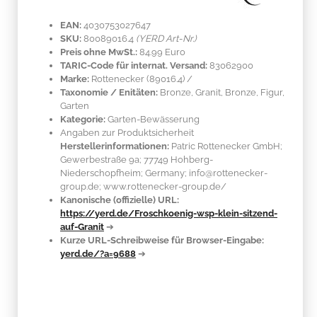
EAN:
4030753027647
SKU:
80089016.4
(YERD Art-Nr.)
Preis ohne MwSt.:
84.99 Euro
TARIC-Code für internat. Versand:
83062900
Marke:
Rottenecker
(89016.4)
/
Taxonomie / Enitäten:
Bronze, Granit
, Bronze, Figur,
Garten
Kategorie:
Garten-Bewässerung
Angaben zur Produktsicherheit
Herstellerinformationen:
Patric Rottenecker GmbH;
Gewerbestraße 9a; 77749 Hohberg-
Niederschopfheim; Germany; info@rottenecker-
group.de; www.rottenecker-group.de/
Kanonische (offizielle) URL:
https://yerd.de/Froschkoenig-wsp-klein-sitzend-
auf-Granit
➔
Kurze URL-Schreibweise für Browser-Eingabe:
yerd.de/?a=9688
➔