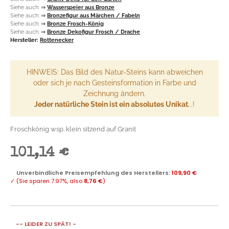
Siehe auch:
⇒
Wasserspeier aus Bronze
Siehe auch:
⇒
Bronzefigur aus Märchen / Fabeln
Siehe auch:
⇒
Bronze Frosch-König
Siehe auch:
⇒
Bronze Dekofigur Frosch / Drache
Hersteller:
Rottenecker
HINWEIS: Das Bild des Natur-Steins kann abweichen
oder sich je nach Gesteinsformation in Farbe und
Zeichnung ändern.
Jeder natürliche Stein ist ein absolutes Unikat
...!
Froschkönig wsp. klein sitzend auf Granit
101,14 €
Unverbindliche Preisempfehlung des Herstellers
:
109,90 €
✓
(Sie sparen
7.97%
, also
8,76 €
)
-- LEIDER ZU SPÄT! -