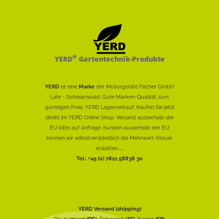
®
YERD
Gartentechnik-Produkte
YERD
ist eine
Marke
der Motorgeräte Fischer GmbH
Lahr - Schwarzwald: Gute Marken-Qualität zum
günstigen Preis. YERD Lagerverkauf: Kaufen Sie jetzt
direkt im YERD Online Shop. Versand ausserhalb der
EU bitte auf Anfrage. Kunden ausserhalb der EU
können wir selbstverständlich die Mehrwert-Steuer
erstatten......
Tel.: +49 (0) 7821 58838 30
YERD Versand (shipping)
Deutschland
(DE)
, Österreich
(AT)
, France
(FR)
,