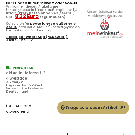
Für Kunden in der Schweiz oder Non-EU:
Wir können diesen Artikel ohne
Umsatzsteuer in Länder außerhalb der EU
liefern
(Preis netto ohne VAT / MwSt. /
8.32 Euro
USt.:
zzgl. Steuern)
.
Setze dich für
Bestellungen außerhalb
der EU
bitte per e-Mail an kontakt@yerd.de
kurz mit uns in Verbindung ...
...oder per
WhatsApp
(NUR Chat!):
+491796159552
VERFÜGBAR
aktuelle Lieferzeit
:
2 -
4 Werktage
Ab 250,-€
Lagerverkaufs-Wert
Versand kostenlos in
Deutschland
(DE - Ausland
Frage zu diesem Artikel...??
abweichend)