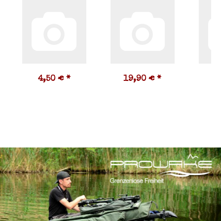
4,50 €
*
19,90 €
*
9