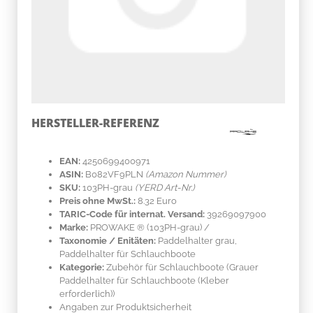
HERSTELLER-REFERENZ
EAN:
4250699400971
ASIN:
B082VF9PLN
(Amazon Nummer)
SKU:
103PH-grau
(YERD Art-Nr.)
Preis ohne MwSt.:
8.32 Euro
TARIC-Code für internat. Versand:
39269097900
Marke:
PROWAKE ®
(103PH-grau)
/
Taxonomie / Enitäten:
Paddelhalter grau,
Paddelhalter für Schlauchboote
Kategorie:
Zubehör für Schlauchboote (Grauer
Paddelhalter für Schlauchboote (Kleber
erforderlich))
Angaben zur Produktsicherheit