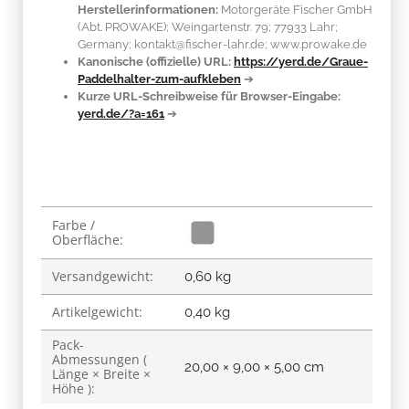
Herstellerinformationen:
Motorgeräte Fischer GmbH
(Abt. PROWAKE); Weingartenstr. 79; 77933 Lahr;
Germany; kontakt@fischer-lahr.de; www.prowake.de
Kanonische (offizielle) URL:
https://yerd.de/Graue-
Paddelhalter-zum-aufkleben
➔
Kurze URL-Schreibweise für Browser-Eingabe:
yerd.de/?a=161
➔
Produkteigenschaft
Wert
Farbe /
Oberfläche:
Versandgewicht:
0,60 kg
Artikelgewicht:
0,40
kg
Pack-
Abmessungen (
20,00 × 9,00 × 5,00 cm
Länge × Breite ×
Höhe ):