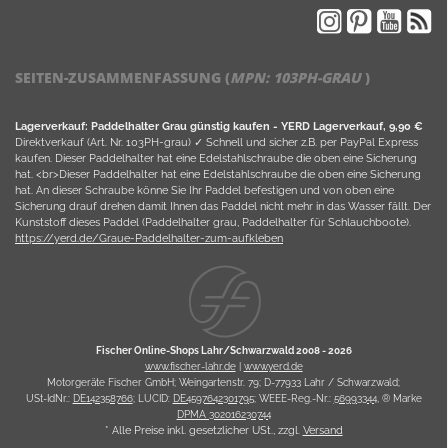
SEITEN-ZUSAMMENFASSUNG (
MPN:
103PH-GRAU
)
Lagerverkauf: Paddelhalter Grau günstig kaufen - YERD Lagerverkauf, 9,90 €
Direktverkauf (Art. Nr. 103PH-grau) ✓ Schnell und sicher z.B. per PayPal Express
kaufen. Dieser Paddelhalter hat eine Edelstahlschraube die oben eine Sicherung
hat. <br>Dieser Paddelhalter hat eine Edelstahlschraube die oben eine Sicherung
hat. An dieser Schraube könne Sie Ihr Paddel befestigen und von oben eine
Sicherung drauf drehen damit Ihnen das Paddel nicht mehr in das Wasser fällt. Der
Kunststoff dieses Paddel (Paddelhalter grau, Paddelhalter für Schlauchboote).
https://yerd.de/Graue-Paddelhalter-zum-aufkleben
Fischer Online-Shops Lahr/Schwarzwald 2008 -
2026
www.fischer-lahr.de
|
www.yerd.de
Motorgeräte Fischer GmbH; Weingartenstr. 79; D-77933 Lahr / Schwarzwald;
USt-IdNr.:
DE142358766
; LUCID:
DE4597642301795
; WEEE-Reg.-Nr.:
56993344
, ® Marke
DPMA 302016230744
* Alle Preise inkl. gesetzlicher USt., zzgl.
Versand