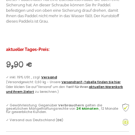
Sicherung hat. An dieser Schraube können Sie Ihr Paddel
befestigen und von oben eine Sicherung drauf drehen, damit
Ihnen das Paddel nicht mehr in das Wasser fällt. Der Kunststoff
dieses Paddels ist Grau.
aktueller Tages-Preis:
9,90 €
✓
inkl. 19% USt. , zzgl.
Versand
(Versandgewicht: 0,60 kg - Unsere
Versandtarif-Tabelle finden Sie hier
.
Oder klicken Sie auf "Versand" um den
Tarif für Ihren
aktuellen Warenkorb
und Ihrem Zielort
zu berechnen.)
✓
Gewährleistung: Gegenüber
Verbrauchern
gelten die
gesetzlichen Mängelhaftungsrechte von
24 Monaten
, 12 Monate
für gewerbliche Kunden.
✓
Versand aus Deutschland (
DE
)