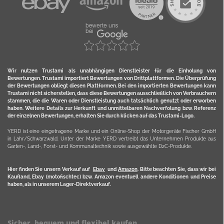
Wir nutzen Trustami als unabhängigen Dienstleister für die Einholung von
Bewertungen. Trustami importiert Bewertungen von Drittplattformen. Die Überprüfung
der Bewertungen obliegt diesen Plattformen. Bei den importierten Bewertungen kann
Trustami nicht sicherstellen, dass diese Bewertungen ausschließlich von Verbrauchern
stammen, die die Waren oder Dienstleistung auch tatsächlich genutzt oder erworben
haben. Weitere Details zur Herkunft und unmittelbaren Nachverfolung bzw. Referenz
der einzelnen Bewertungen, erhalten Sie durch klicken auf das Trustami-Logo.
YERD ist eine eingetragene Marke und ein Online-Shop der Motorgeräte Fischer GmbH
in Lahr/Schwarzwald. Unter der Marke YERD vertreibt das Unternehmen Produkte aus
Garten-, Land-, Forst- und Kommunaltechnik sowie ausgewählte D2C-Produkte.
Hier finden Sie unsern Verkauf auf
Ebay
und
Amazon
. Bitte beachten Sie, dass wir bei
Kaufland, Ebay (motofischtec) bzw. Amazon eventuell andere Konditionen und Preise
haben, als in unserem Lager-Direktverkauf.
Sicher, bequem und flexibel kaufen...