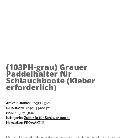
(103PH-grau)
Grauer
Paddelhalter für
Schlauchboote (Kleber
erforderlich)
Artikelnummer:
103PH-grau
GTIN (EAN):
4250699400971
HAN:
103PH-grau
Kategorie:
Zubehör für Schlauchboote
Hersteller:
PROWAKE ®
Dieser Paddelhalter hat eine Edelstahlschraube die oben eine