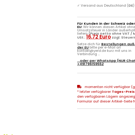
✓
Versand aus Deutschland (
DE
)
Für Kunden in der Schweiz ode
EU:
Wir können diesen Artikel ohn
Umsatzsteuer in Länder außerhal
liefern
(Preis netto ohne VAT / M
16.72 Euro
USt.:
zzgl. Steuer
Setze dich für
Bestellungen auß
der EU
bitte per e-Mail an
kontakt@yerd.de kurz mit uns in
Verbindung ...
...oder per
WhatsApp
(NUR Chat
+491796159552
momentan nicht verfügbar (gg
* letzter verfügbarer
Tages-Preis
den verfügbaren Lägern angezeig
Formular auf dieser Artikel-Seite f