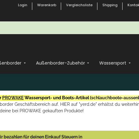
Login
Warenkorb
Vergleichsliste
Shipping
Kontak
ßenborder
Außenborder-Zubehör
Wassersport
r
PROWAKE
Wassersport- und Boots-Artikel (
schlauchboote-aussen
rder Geschäftsbereich auf. HIER auf "yerd.de" erhältst du weiterhin
deine bei PROWAKE gekauften Produkte!
r bezahlen für deinen Einkauf Steuern in