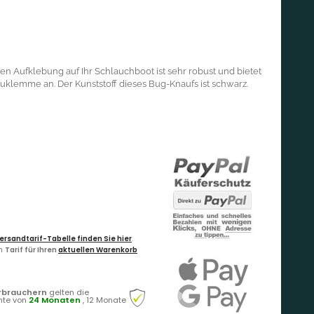
en Aufklebung auf Ihr Schlauchboot ist sehr robust und bietet
auklemme an. Der Kunststoff dieses Bug-Knaufs ist schwarz.
ersandtarif-Tabelle finden Sie hier
.
en
Tarif für Ihren
aktuellen Warenkorb
rbrauchern
gelten die
hte von
24 Monaten
, 12 Monate