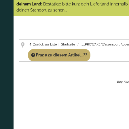
(Abverkauf)!
deinem Land:
Bestätige bitte kurz dein Lieferland innerhal
deinen Standort zu sehen...
GARANTIE UND SERVICE:
Du erhältst über
diese Seite weiterhin Support für PROWAKE
Artikel!
Fragen?
Ruf uns für Fragen zu PROWAKE
Artikeln einfach an!
Zurück zur Liste
Startseite
__PROWAKE Wassersport Abver
Frage zu diesem Artikel...??
Bug-Knau