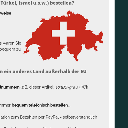
ürkei, Israel u.s.w.) bestellen?
lweise
s wären Sie
h bequem zu
n ein anderes Land außerhalb der EU
kelnummern
(z.B. dieser Artikel:
103BG-grau
). Wir
n immer
bequem telefonisch bestellen...
rmation zum Bezahlen per PayPal - selbstverständlich