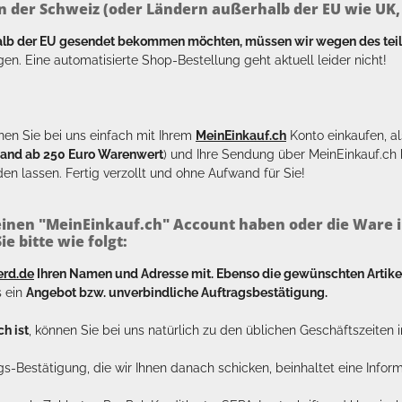
n der Schweiz (oder Ländern außerhalb der EU wie UK, T
halb der EU gesendet bekommen möchten, müssen wir wegen des tei
en. Eine automatisierte Shop-Bestellung geht aktuell leider nicht!
en Sie bei uns einfach mit Ihrem
MeinEinkauf.ch
Konto einkaufen, al
sand ab 250 Euro Warenwert
) und Ihre Sendung über MeinEinkauf.c
en lassen. Fertig verzollt und ohne Aufwand für Sie!
inen "MeinEinkauf.ch" Account haben oder die Ware i
e bitte wie folgt:
erd.de
Ihren Namen und Adresse mit. Ebenso die gewünschten Arti
s ein
Angebot bzw. unverbindliche Auftragsbestätigung.
h ist
, können Sie bei uns natürlich zu den üblichen Geschäftszeite
ags-Bestätigung, die wir Ihnen danach schicken, beinhaltet eine Info