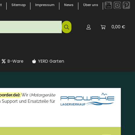
t
Sitemap
Impressum
News
Über uns
0,00 €
B-Ware
YERD Garten
border.de
):
Wir (
Motorgeräte
 Support und Ersatzteile für