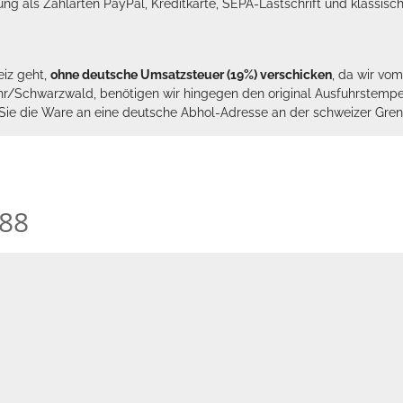
lung als Zahlarten PayPal, Kreditkarte, SEPA-Lastschrift und klassi
eiz geht,
ohne deutsche Umsatzsteuer (19%) verschicken
, da wir vo
hr/Schwarzwald, benötigen wir hingegen den original Ausfuhrstempel 
n Sie die Ware an eine deutsche Abhol-Adresse an der schweizer Gren
988