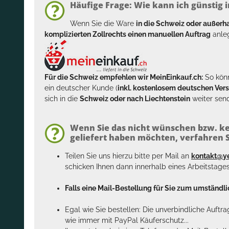
Häufige Frage: Wie kann ich günstig i
Wenn Sie die Ware
in die Schweiz oder außer
komplizierten Zollrechts einen manuellen Auftrag
anleg
Für die Schweiz empfehlen wir MeinEinkauf.ch:
So könn
ein deutscher Kunde (
inkl. kostenlosem deutschen Ver
sich in die
Schweiz oder nach Liechtenstein
weiter send
Wenn Sie das nicht wünschen bzw. ke
geliefert haben möchten, verfahren Si
Teilen Sie uns hierzu bitte per Mail an
kontakt@y
schicken Ihnen dann innerhalb eines Arbeitstage
Falls eine Mail-Bestellung für Sie zum umständlic
Egal wie Sie bestellen: Die unverbindliche Auftr
wie immer mit PayPal Käuferschutz...