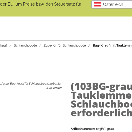
b der EU, um Preise bzw. den Steuersatz für
Österreich
kauf
Schlauchboote
Zubehör für Schlauchboote
Bug-Knauf mit Tauklemme
(103BG-gra
f grau, Bug-knauf für Schlauchboote, robuster
Bug-Knauf
:
Tauklemme 
Schlauchboo
erforderlich
Artikelnummer:
103BG-grau