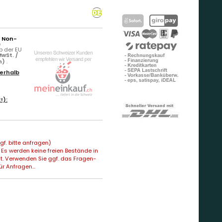
r Non-
e
b der EU
wSt. /
n)
.
erhalb
!):
f. bitte anfragen)
Es werden keine freien Bestände in
t. Verwenden Sie ggf. das Fragen-
ür Anfragen...