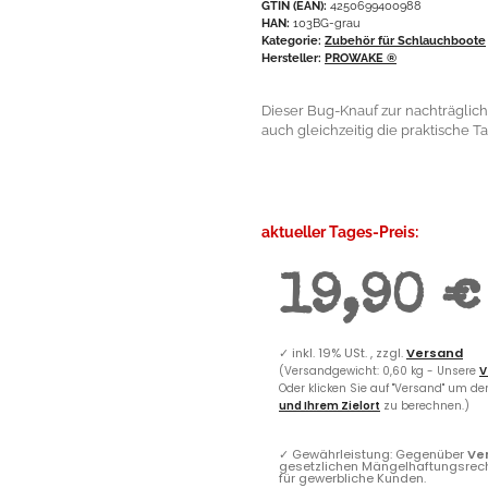
GTIN (EAN):
4250699400988
HAN:
103BG-grau
Kategorie:
Zubehör für Schlauchboote
Hersteller:
PROWAKE ®
Dieser Bug-Knauf zur nachträglich
auch gleichzeitig die praktische T
aktueller Tages-Preis:
19,90 €
✓
inkl. 19% USt. , zzgl.
Versand
(Versandgewicht: 0,60 kg - Unsere
V
Oder klicken Sie auf "Versand" um d
und Ihrem Zielort
zu berechnen.)
✓
Gewährleistung: Gegenüber
Ve
gesetzlichen Mängelhaftungsrec
für gewerbliche Kunden.