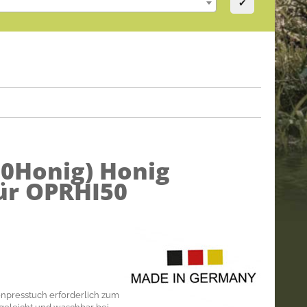
✔
0Honig)
Honig
ür OPRHI50
npresstuch erforderlich zum