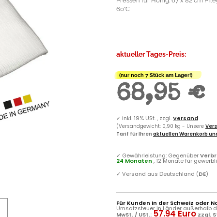
Pressen für Honig. 67 x 82 cm Pfl
60°C
aktueller Tages-Preis:
(nur noch 7 Stück am Lager!)
68,95 €
✓
inkl. 19% USt. , zzgl.
Versand
(Versandgewicht: 0,90 kg - Unsere
Vers
Tarif für Ihren
aktuellen Warenkorb und
✓
Gewährleistung: Gegenüber
Verb
24 Monaten
, 12 Monate für gewerb
✓
Versand aus Deutschland (
DE
)
Für Kunden in der Schweiz oder N
Umsatzsteuer in Länder außerhalb de
57.94 Euro
MwSt. / USt.:
zzgl. 