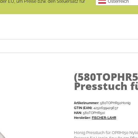
b der EU, um Preise bzw. den Steuersatz für
Österreich
(580TOPHR5
Presstuch f
Artikelnummer:
580TOPHR50Honig
GTIN (EAN):
4250699429637
HAN:
580TOPHR50i
Hersteller:
FISCHER-LAHR
Honig Presstuch für OPRHI50 Nylo