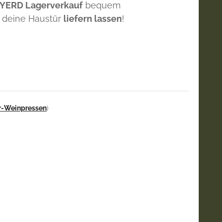
 YERD Lagerverkauf
bequem
 deine Haustür
liefern lassen
!
r-Weinpressen
)