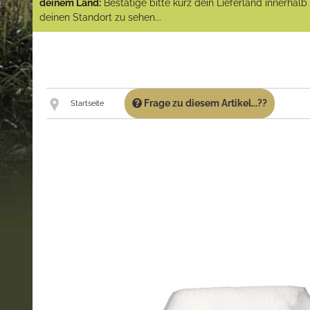
deinem Land:
Bestätige bitte kurz dein Lieferland innerhal
deinen Standort zu sehen...
Frage zu diesem Artikel...??
Startseite