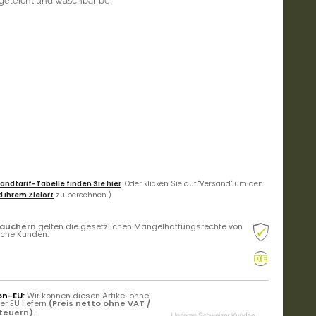
egeleicht und waschbar bei
andtarif-Tabelle finden Sie hier
. Oder klicken Sie auf "Versand" um den
 Ihrem Zielort
zu berechnen.)
rauchern
gelten die gesetzlichen Mängelhaftungsrechte von
liche Kunden.
on-EU:
Wir können diesen Artikel ohne
r EU liefern
(Preis netto ohne VAT /
Steuern)
.