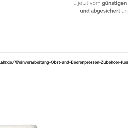
... jetzt vom
günstigen
und abgesichert
an
-lahr.de/Weinverarbeitung-Obst-und-Beerenpressen-Zubehoer-fue