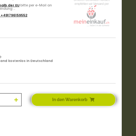
alb der EU
bitte per e-Mail an
ndung ...
:
+491796159552
e
and kostenlos in Deutschland
In den Warenkorb