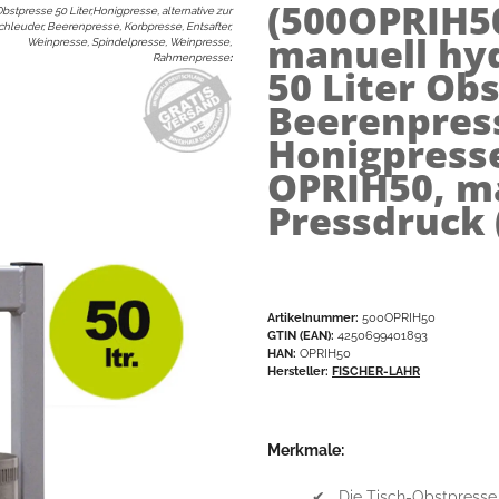
(500OPRIH5
Obstpresse 50 Liter,Honigpresse, alternative zur
hleuder, Beerenpresse, Korbpresse, Entsafter,
manuell hyd
Weinpresse, Spindelpresse, Weinpresse,
Rahmenpresse
:
50 Liter Ob
Beerenpress
Honigpresse
OPRIH50, ma
Pressdruck 
Artikelnummer:
500OPRIH50
GTIN (EAN):
4250699401893
HAN:
OPRIH50
Hersteller:
FISCHER-LAHR
Merkmale:
✔ Die Tisch-Obstpresse 