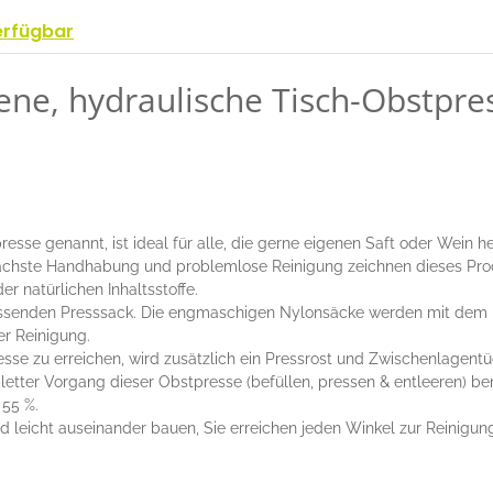
erfügbar
ene, hydraulische Tisch-Obstpr
se genannt, ist ideal für alle, die gerne eigenen Saft oder Wein her
fachste Handhabung und problemlose Reinigung zeichnen dieses Pro
er natürlichen Inhaltsstoffe.
ssenden Presssack. Die engmaschigen Nylonsäcke werden mit dem Pr
er Reinigung.
e zu erreichen, wird zusätzlich ein Pressrost und Zwischenlagentüch
letter Vorgang dieser Obstpresse (befüllen, pressen & entleeren) ben
 55 %.
d leicht auseinander bauen, Sie erreichen jeden Winkel zur Reinigun