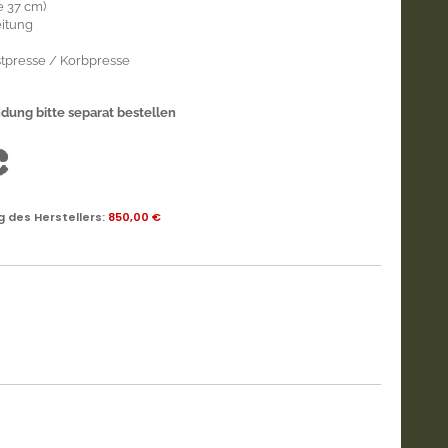
e 37 cm)
itung
stpresse / Korbpresse
ung bitte separat bestellen
€
 des Herstellers
:
850,00 €