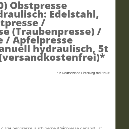
0)
Obstpresse
raulisch: Edelstahl,
stpresse /
e (Traubenpresse) /
 / Apfelpresse
nuell hydraulisch, 5t
(versandkostenfrei)*
*
in Deutschland Lieferung frei Haus!
/ Traubenpresse, auch gerne Weinpresse genannt, ist