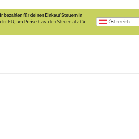
r bezahlen für deinen Einkauf Steuern in
b der EU, um Preise bzw. den Steuersatz für
Österreich