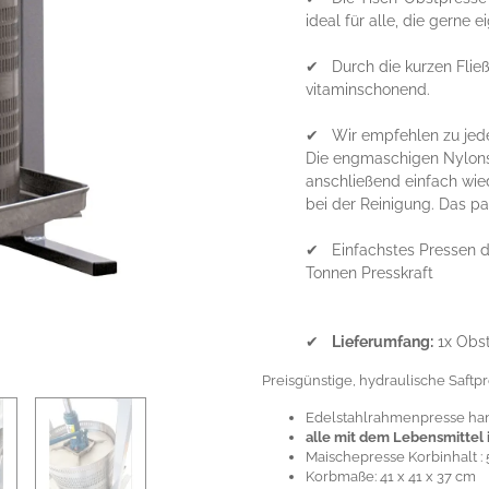
ideal für alle, die gerne 
✔ Durch die kurzen Flie
vitaminschonend.
✔ Wir empfehlen zu jede
Die engmaschigen Nylons
anschließend einfach wied
bei der Reinigung. Das pa
✔ Einfachstes Pressen d
Tonnen Presskraft
✔
Lieferumfang:
1x Obs
Preisgünstige, hydraulische Saftp
Edelstahlrahmenpresse ha
alle mit dem Lebensmittel
Maischepresse Korbinhalt : 
Korbmaße: 41 x 41 x 37 cm