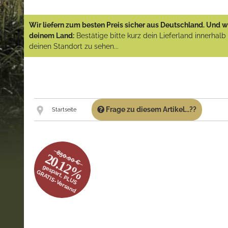
Wir liefern zum besten Preis sicher aus Deutschland. Und wi
deinem Land:
Bestätige bitte kurz dein Lieferland innerhal
deinen Standort zu sehen...
Frage zu diesem Artikel...??
Startseite
850.00 €
20.12%
gespart, PLUS
GRATIS-Versand