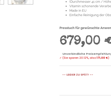
(Durchmesser 41 cm / Höh
Vitamin schonende Verarbe
Made in EU
Einfache Reinigung der Ob
Presstuch für gewünschte Anwend
679,00 
Unverbindliche Preisempfehlung
✓
(Sie sparen
20.12%
, also
171,00 €
)
-- LEIDER ZU SPÄT! --