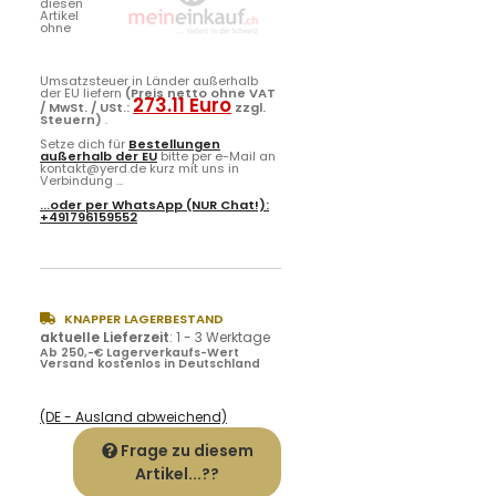
diesen
Artikel
ohne
Umsatzsteuer in Länder außerhalb
der EU liefern
(Preis netto ohne VAT
273.11 Euro
/ MwSt. / USt.:
zzgl.
Steuern)
.
Setze dich für
Bestellungen
außerhalb der EU
bitte per e-Mail an
kontakt@yerd.de kurz mit uns in
Verbindung ...
...oder per
WhatsApp
(NUR Chat!):
+491796159552
KNAPPER LAGERBESTAND
aktuelle Lieferzeit
:
1 - 3 Werktage
Ab 250,-€ Lagerverkaufs-Wert
Versand kostenlos in Deutschland
(DE - Ausland abweichend)
Frage zu diesem
Artikel...??