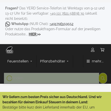
Fragen?
Das YERD Service-Telefon ist Werktags von 9-12 und
13-17 Uhr für Sie verfügbar:
+49 (0) 7821 58838 30
(aktuell
nicht besetzt).
WhatsApp
(NUR Chat):
+491796159552
Oder nutze das Produktfragen-Formular auf der jeweiligen
Produktseite...
HIER
>>
Feuerstellen
Pflanzbehälter
mehr...
Wir liefern zum besten Preis sicher aus Deutschland. Und wir
bezahlen für deinen Einkauf Steuern in deinem Land:
Bestätige bitte kurz dein Lieferland innerhalb der EU, um