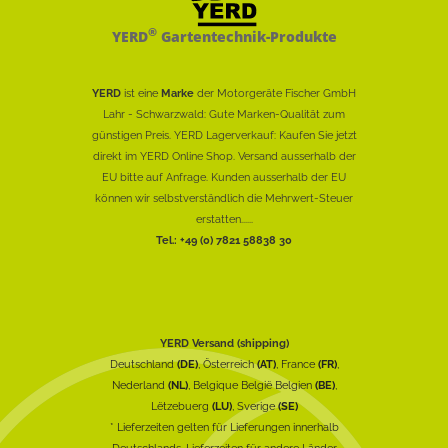
®
YERD
Gartentechnik-Produkte
YERD
ist eine
Marke
der Motorgeräte Fischer GmbH
Lahr - Schwarzwald: Gute Marken-Qualität zum
günstigen Preis. YERD Lagerverkauf: Kaufen Sie jetzt
direkt im YERD Online Shop. Versand ausserhalb der
EU bitte auf Anfrage. Kunden ausserhalb der EU
können wir selbstverständlich die Mehrwert-Steuer
erstatten......
Tel.: +49 (0) 7821 58838 30
YERD Versand (shipping)
Deutschland
(DE)
, Österreich
(AT)
, France
(FR)
,
Nederland
(NL)
, Belgique België Belgien
(BE)
,
Lëtzebuerg
(LU)
, Sverige
(SE)
* Lieferzeiten gelten für Lieferungen innerhalb
Deutschlands, Lieferzeiten für andere Länder