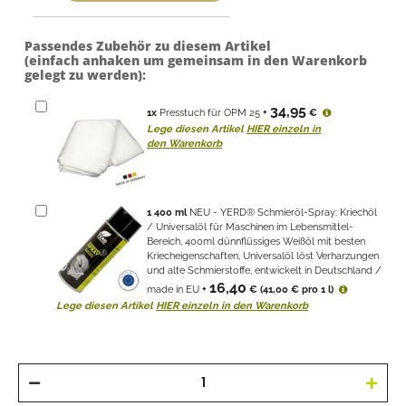
Passendes Zubehör zu diesem Artikel
(einfach anhaken um gemeinsam in den Warenkorb
gelegt zu werden):
34,95
1
x
Presstuch für OPM 25
+
€
Lege diesen Artikel
HIER einzeln in
den Warenkorb
1
400 ml
NEU - YERD® Schmieröl-Spray: Kriechöl
/ Universalöl für Maschinen im Lebensmittel-
Bereich, 400ml dünnflüssiges Weißöl mit besten
Kriecheigenschaften, Universalöl löst Verharzungen
und alte Schmierstoffe, entwickelt in Deutschland /
16,40
made in EU
+
€
(41,00 € pro 1 l)
Lege diesen Artikel
HIER einzeln in den Warenkorb