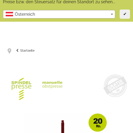
Preise bzw. den Steuersatz für deinen Standort zu sehen...
✔
Österreich
Startseite