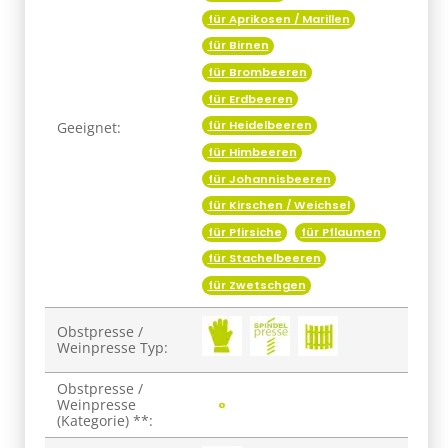
für Aprikosen / Marillen
für Birnen
für Brombeeren
für Erdbeeren
für Heidelbeeren
Geeignet:
für Himbeeren
für Johannisbeeren
für Kirschen / Weichsel
für Pfirsiche
für Pflaumen
für Stachelbeeren
für Zwetschgen
Obstpresse /
Weinpresse Typ:
Obstpresse /
Weinpresse
(Kategorie) **: