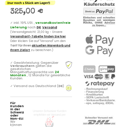
(nur noch 1 Stück am Lager!)
325,00 €
✓
inkl. 19% USt. ,
versandkostenfreie
Lieferung
nach
DE
.
Versand
(Versandgewicht: 21,00 kg - Unsere
Versandtarif-Tabelle finden Sie hier
.
Oder klicken Sie auf "Versand" um den
Tarif für Ihren
aktuellen Warenkorb und
Ihrem Zielort
zu berechnen.)
✓
Gewährleistung: Gegenüber
Verbrauchern
gelten die
gesetzlichen
Mängelhaftungsrechte von
24
Monaten
, 12 Monate für gewerbliche
Kunden.
✓
Versand aus Deutschland (
DE
)
Für
Kunden
in der
Schweiz
oder
Non-EU:
Wir
können