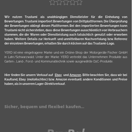
Wir nutzen Trustami als unabhängigen Dienstleister für die Einholung von
Bewertungen. Trustami importiert Bewertungen von Drittplattformen. Die Überprüfung
der Bewertungen obliegt diesen Plattformen. Bei den importierten Bewertungen kann
Trustami nicht sicherstellen, dass diese Bewertungen ausschließlich von Verbrauchern
stammen, die die Waren oder Dienstleistung auch tatsächlich genutzt oder erworben
haben. Weitere Details zur Herkunft und unmittelbaren Nachverfolung bzw. Referenz
der einzelnen Bewertungen, erhalten Sie durch klicken auf das Trustami-Logo.
YERD ist eine eingetragene Marke und ein Online-Shop der Motorgeräte Fischer GmbH
in Lahr/Schwarzwald. Unter der Marke YERD vertreibt das Unternehmen Produkte aus
Garten-, Land-, Forst- und Kommunaltechnik sowie ausgewählte D2C-Produkte.
Hier finden Sie unsern Verkauf auf
Ebay
und
Amazon
. Bitte beachten Sie, dass wir bei
Kaufland, Ebay (motofischtec) bzw. Amazon eventuell andere Konditionen und Preise
haben, als in unserem Lager-Direktverkauf.
Sicher, bequem und flexibel kaufen...