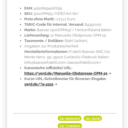
EAN:
4250699406799
SKU:
500OPM25
(YERD Art-Nr.)
Preis ohne MwSt.:
273.11 Euro
TARIC-Code für internat. Versand:
84351000
Marke:
Baesso
(500OPM25)
/ Herkunftsland
Italien
Lieferumfang:
1x Manuelle Obstpresse OPM 25
Taxonomie / Enitäten:
Stahl lackiert
,
Angaben zur Produktsicherheit
Herstellerinformationen:
Fratelli Baesso SNC;Via
Monte Nero, 95; 35010 Curtarolo (Padova); Italien;
info@baessofratelli.com; baessofratelli.com/
Kanonische (offizielle) URL:
https://yerd.de/Manuelle-Obstpresse-OPM-25
➔
Kurze URL-Schreibweise für Browser-Eingabe:
yerd.de/?a=2221
➔
für Maische
für Äpfel
Produkteigenschaft
Wert
für Trauben