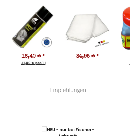
16,40 €
*
34,95 €
*
2
41,00 € pro 1 l
60,
Empfehlungen