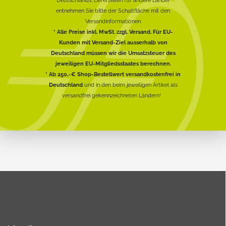
entnehmen Sie bitte der Schaltfläche mit den
Versandinformationen
* Alle Preise inkl. MwSt. zzgl. Versand. Für EU-
Kunden mit Versand-Ziel ausserhalb von
Deutschland müssen wir die Umsatzsteuer des
jeweiligen EU-Mitgliedsstaates berechnen.
* Ab 250,-€ Shop-Bestellwert versandkostenfrei in
Deutschland
und in den beim jeweiligen Artikel als
versandfrei gekennzeichneten Ländern!