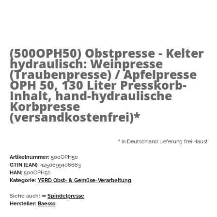
(500OPH50)
Obstpresse - Kelter
hydraulisch: Weinpresse
(Traubenpresse) / Apfelpresse
OPH 50, 130 Liter Presskorb-
Inhalt, hand-hydraulische
Korbpresse
(versandkostenfrei)*
*
in Deutschland Lieferung frei Haus!
Artikelnummer:
500OPH50
GTIN (EAN):
4250699406683
HAN:
500OPH50
Kategorie:
YERD Obst- & Gemüse-Verarbeitung
Siehe auch:
⇒
Spindelpresse
Hersteller:
Baesso