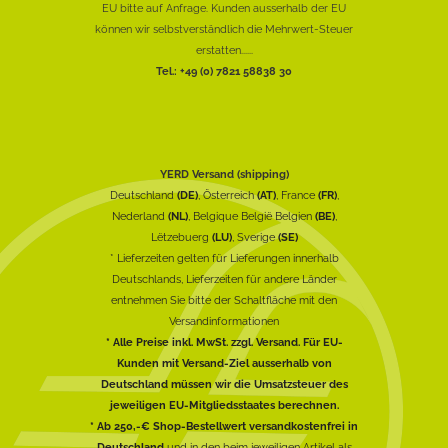
EU bitte auf Anfrage. Kunden ausserhalb der EU
können wir selbstverständlich die Mehrwert-Steuer
erstatten......
Tel.: +49 (0) 7821 58838 30
YERD Versand (shipping)
Deutschland
(DE)
, Österreich
(AT)
, France
(FR)
,
Nederland
(NL)
, Belgique België Belgien
(BE)
,
Lëtzebuerg
(LU)
, Sverige
(SE)
* Lieferzeiten gelten für Lieferungen innerhalb
Deutschlands, Lieferzeiten für andere Länder
entnehmen Sie bitte der Schaltfläche mit den
Versandinformationen
* Alle Preise inkl. MwSt. zzgl. Versand. Für EU-
Kunden mit Versand-Ziel ausserhalb von
Deutschland müssen wir die Umsatzsteuer des
jeweiligen EU-Mitgliedsstaates berechnen.
* Ab 250,-€ Shop-Bestellwert versandkostenfrei in
Deutschland
und in den beim jeweiligen Artikel als