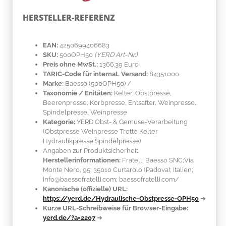
HERSTELLER-REFERENZ
EAN:
4250699406683
SKU:
500OPH50
(YERD Art-Nr.)
Preis ohne MwSt.:
1366.39 Euro
TARIC-Code für internat. Versand:
84351000
Marke:
Baesso
(500OPH50)
/
Taxonomie / Enitäten:
Kelter, Obstpresse,
Beerenpresse, Korbpresse, Entsafter, Weinpresse,
Spindelpresse, Weinpresse
Kategorie:
YERD Obst- & Gemüse-Verarbeitung
(Obstpresse Weinpresse Trotte Kelter
Hydraulikpresse Spindelpresse)
Angaben zur Produktsicherheit
Herstellerinformationen:
Fratelli Baesso SNC;Via
Monte Nero, 95; 35010 Curtarolo (Padova); Italien;
info@baessofratelli.com; baessofratelli.com/
Kanonische (offizielle) URL:
https://yerd.de/Hydraulische-Obstpresse-OPH50
➔
Kurze URL-Schreibweise für Browser-Eingabe:
yerd.de/?a=2207
➔