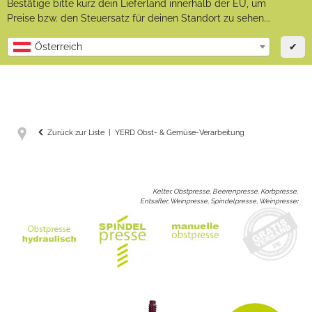
Bestätige bitte kurz dein Lieferland innerhalb der EU, um
Preise bzw. den Steuersatz für deinen Standort zu sehen...
✔
Österreich
Zurück zur Liste
YERD Obst- & Gemüse-Verarbeitung
Kelter, Obstpresse, Beerenpresse, Korbpresse,
Entsafter, Weinpresse, Spindelpresse, Weinpresse
: