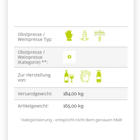
Produkteigenschaft
Wert
Obstpresse /
Weinpresse Typ:
Obstpresse /
Weinpresse
(Kategorie) **:
Zur Herstellung
von:
Versandgewicht:
184,00 kg
Artikelgewicht:
165,00
kg
* Kategorisierung - entspricht nicht dem genauen Maß!