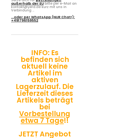
Setze dich für
Bestellungen
außerhalb der EU
bitte per e-Mail an
kontakt@yerd.de kurz mit uns in
Verbindung ...
...oder per
WhatsApp
(NUR Chat!):
+491796159552
INFO: Es
befinden sich
aktuell keine
Artikel im
aktiven
Lagerzulauf. Die
Lieferzeit dieses
Artikels beträgt
bei
Vorbestellung
etwa 7 Tage
!!
JETZT Angebot