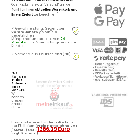
Oder klicken Sie auf "Versand" um den
Tarif für Ihren
aktuellen Warenkorb und
Ihrem Zielort
zu berechnen.)
✓
Gewährleistung: Gegenüber
Verbrauchern
gelten die
gesetzlichen
Mängelhaftungsrechte von
24
Monaten
, 12 Monate für gewerbliche
Kunden.
✓
Versand aus Deutschland (
DE
)
Für
Kunden
in der
Schweiz
oder
Non-EU:
Wir
können
diesen
Artikel
ohne
Umsatzsteuer in Länder außerhalb
der EU liefern
(Preis netto ohne VAT
1366.39 Euro
/ MwSt. / USt.:
zzgl. Steuern)
.