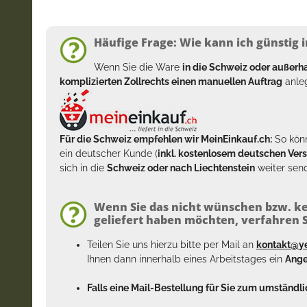
Häufige Frage: Wie kann ich günstig i
Wenn Sie die Ware
in die Schweiz oder außer
komplizierten Zollrechts einen manuellen Auftrag
anleg
Für die Schweiz empfehlen wir MeinEinkauf.ch:
So könn
ein deutscher Kunde (
inkl. kostenlosem deutschen Ver
sich in die
Schweiz oder nach Liechtenstein
weiter send
Wenn Sie das nicht wünschen bzw. ke
geliefert haben möchten, verfahren Si
Teilen Sie uns hierzu bitte per Mail an
kontakt@y
Ihnen dann innerhalb eines Arbeitstages ein
Ange
Falls eine Mail-Bestellung für Sie zum umständlic