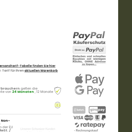
ersandtarif-Tabelle finden Sie hier
.
en
Tarif für Ihren
aktuellen Warenkorb
rbrauchern
gelten die
hte von
24 Monaten
, 12 Monate
r Non-
e
b der EU
wSt. /