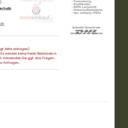
n)
.
erhalb
!):
f. bitte anfragen)
Es werden keine freien Bestände in
t. Verwenden Sie ggf. das Fragen-
ür Anfragen...