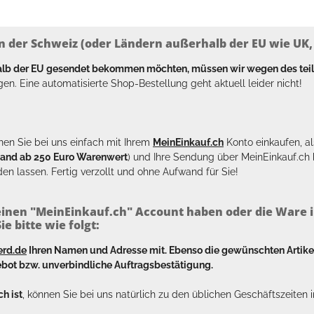
n der Schweiz (oder Ländern außerhalb der EU wie UK, T
halb der EU gesendet bekommen möchten, müssen wir wegen des tei
en. Eine automatisierte Shop-Bestellung geht aktuell leider nicht!
en Sie bei uns einfach mit Ihrem
MeinEinkauf.ch
Konto einkaufen, al
sand ab 250 Euro Warenwert
) und Ihre Sendung über MeinEinkauf.c
en lassen. Fertig verzollt und ohne Aufwand für Sie!
inen "MeinEinkauf.ch" Account haben oder die Ware i
e bitte wie folgt:
erd.de
Ihren Namen und Adresse mit. Ebenso die gewünschten Arti
bot bzw. unverbindliche Auftragsbestätigung.
h ist
, können Sie bei uns natürlich zu den üblichen Geschäftszeite