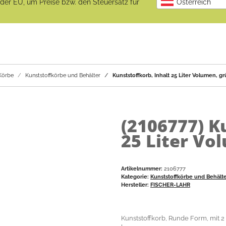
b der EU, um Preise bzw. den Steuersatz für
Österreich
Körbe
Kunststoffkörbe und Behälter
Kunststoffkorb, Inhalt 25 Liter Volumen, g
(2106777)
K
25 Liter Vo
Artikelnummer:
2106777
Kategorie:
Kunststoffkörbe und Behält
Hersteller:
FISCHER-LAHR
Kunststoffkorb, Runde Form, mit 2 T