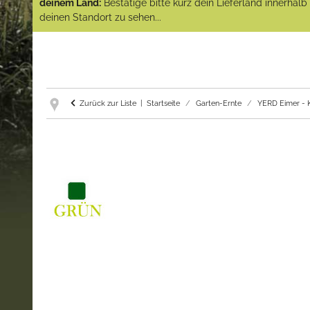
deinem Land:
Bestätige bitte kurz dein Lieferland innerhal
deinen Standort zu sehen...
Zurück zur Liste
Startseite
Garten-Ernte
YERD Eimer - 