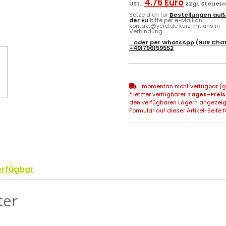
4.76 Euro
USt.:
zzgl. Steuer
Setze dich für
Bestellungen auß
der EU
bitte per e-Mail an
kontakt@yerd.de kurz mit uns in
Verbindung ...
...oder per
WhatsApp
(NUR Chat
+491796159552
momentan nicht verfügbar (gg
* letzter verfügbarer
Tages-Preis
den verfügbaren Lägern angezeig
Formular auf dieser Artikel-Seite f
erfügbar
ter