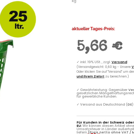
kg
aktueller Tages-Preis:
5,66 €
✓
inkl. 19% USt. , zzgl.
Versand
(Versandgewicht: 0,60 kg - Unsere
V
Oder klicken Sie auf "Versand" um d
und Ihrem Zielort
zu berechnen.)
✓
Gewährleistung: Gegenüber
Ve
gesetzlichen Mängelhaftungsrec
für gewerbliche Kunden.
✓
Versand aus Deutschland (
DE
)
Für Kunden in der Schweiz ode
EU:
Wir können diesen Artikel ohn
Umsatzsteuer in Länder außerhal
liefern
(Preis netto ohne VAT / M