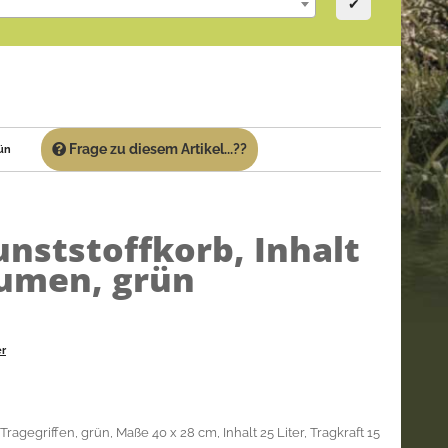
✔
Frage zu diesem Artikel...??
rün
unststoffkorb, Inhalt
lumen, grün
er
ragegriffen, grün, Maße 40 x 28 cm, Inhalt 25 Liter, Tragkraft 15