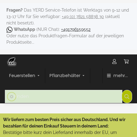
Fragen?
Das YERD Service-Telefon ist Werktags von 9-12 und
13-17 Uhr für Sie verfügbar:
+49 (0) 7821 58838 30
(aktuell
nicht besetzt).
WhatsApp
(NUR Chat):
+491796159552
Oder nutze das Produktfragen-Formular auf der jeweiligen
Produktseite...
Feuerstellen
Pflanzbehälter
mehr...
Wir liefern zum besten Preis sicher aus Deutschland. Und wir
bezahlen für deinen Einkauf Steuern in deinem Land:
Bestätige bitte kurz dein Lieferland innerhalb der EU, um