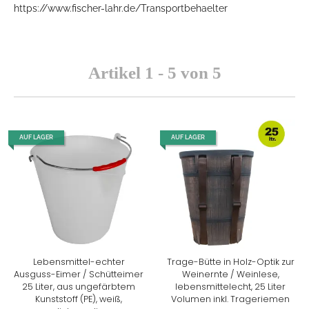
https://www.fischer-lahr.de/Transportbehaelter
Artikel 1 - 5 von 5
AUF LAGER
AUF LAGER
Lebensmittel-echter
Trage-Bütte in Holz-Optik zur
Ausguss-Eimer / Schütteimer
Weinernte / Weinlese,
25 Liter, aus ungefärbtem
lebensmittelecht, 25 Liter
Kunststoff (PE), weiß,
Volumen inkl. Trageriemen