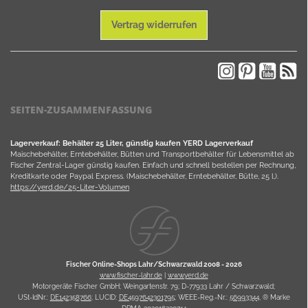
Vertrag widerrufen
SEITEN-ZUSAMMENFASSUNG
Lagerverkauf: Behälter 25 Liter, günstig kaufen YERD Lagerverkauf
Maischebehälter, Erntebehälter, Bütten und Transportbehälter für Lebensmittel ab
Fischer Zentral-Lager günstig kaufen. Einfach und schnell bestellen per Rechnung,
Kreditkarte oder Paypal Express. (Maischebehälter, Erntebehälter, Bütte, 25 l,).
https://yerd.de/25-Liter-Volumen
Fischer Online-Shops Lahr/Schwarzwald 2008 -
2026
www.fischer-lahr.de
|
www.yerd.de
Motorgeräte Fischer GmbH; Weingartenstr. 79; D-77933 Lahr / Schwarzwald;
USt-IdNr.:
DE142358766
; LUCID:
DE4597642301795
; WEEE-Reg.-Nr.:
56993344
, ® Marke