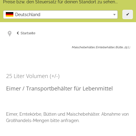
Preise bzw. den Steuersatz für deinen Standort zu sehen...
✔
Deutschland
Startseite
Maischebehälter, Erntebehälter, Bütte, 25 l,
:
25 Liter Volumen (+/-)
Eimer / Transportbehälter für Lebenmittel
Eimer, Erntekörbe, Bütten und Maischebehälter. Abnahme von
Großhandels-Mengen bitte anfragen.