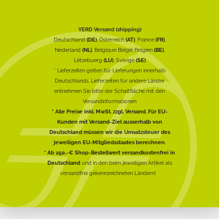
YERD Versand (shipping)
Deutschland
(DE)
, Österreich
(AT)
, France
(FR)
,
Nederland
(NL)
, Belgique België Belgien
(BE)
,
Lëtzebuerg
(LU)
, Sverige
(SE)
* Lieferzeiten gelten für Lieferungen innerhalb
Deutschlands, Lieferzeiten für andere Länder
entnehmen Sie bitte der Schaltfläche mit den
Versandinformationen
* Alle Preise inkl. MwSt. zzgl. Versand. Für EU-
Kunden mit Versand-Ziel ausserhalb von
Deutschland müssen wir die Umsatzsteuer des
jeweiligen EU-Mitgliedsstaates berechnen.
* Ab 250,-€ Shop-Bestellwert versandkostenfrei in
Deutschland
und in den beim jeweiligen Artikel als
versandfrei gekennzeichneten Ländern!