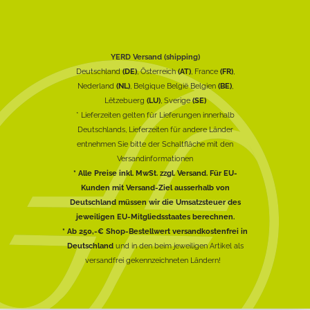
YERD Versand (shipping)
Deutschland
(DE)
, Österreich
(AT)
, France
(FR)
,
Nederland
(NL)
, Belgique België Belgien
(BE)
,
Lëtzebuerg
(LU)
, Sverige
(SE)
* Lieferzeiten gelten für Lieferungen innerhalb
Deutschlands, Lieferzeiten für andere Länder
entnehmen Sie bitte der Schaltfläche mit den
Versandinformationen
* Alle Preise inkl. MwSt. zzgl. Versand. Für EU-
Kunden mit Versand-Ziel ausserhalb von
Deutschland müssen wir die Umsatzsteuer des
jeweiligen EU-Mitgliedsstaates berechnen.
* Ab 250,-€ Shop-Bestellwert versandkostenfrei in
Deutschland
und in den beim jeweiligen Artikel als
versandfrei gekennzeichneten Ländern!