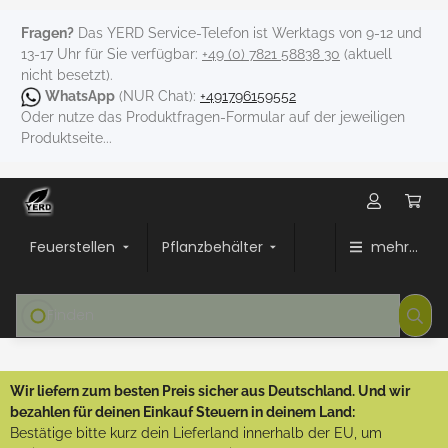
Fragen?
Das YERD Service-Telefon ist Werktags von 9-12 und
13-17 Uhr für Sie verfügbar:
+49 (0) 7821 58838 30
(aktuell
nicht besetzt).
WhatsApp
(NUR Chat):
+491796159552
Oder nutze das Produktfragen-Formular auf der jeweiligen
Produktseite...
Feuerstellen
Pflanzbehälter
mehr...
Wir liefern zum besten Preis sicher aus Deutschland. Und wir
bezahlen für deinen Einkauf Steuern in deinem Land:
Bestätige bitte kurz dein Lieferland innerhalb der EU, um