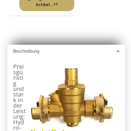
Artikel...??
Beschreibung
Prei
sgü
nsti
g
und
star
k in
der
Leist
ung:
Hyd
ro-