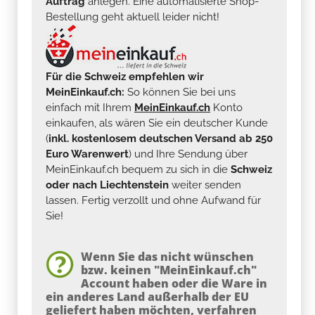
Auftrag
anlegen. Eine automatisierte Shop-
Bestellung geht aktuell leider nicht!
Für die Schweiz empfehlen wir
MeinEinkauf.ch:
So können Sie bei uns
einfach mit Ihrem
MeinEinkauf.ch
Konto
einkaufen, als wären Sie ein deutscher Kunde
(
inkl. kostenlosem deutschen Versand ab 250
Euro Warenwert
) und Ihre Sendung über
MeinEinkauf.ch bequem zu sich in die
Schweiz
oder nach Liechtenstein
weiter senden
lassen. Fertig verzollt und ohne Aufwand für
Sie!
Wenn Sie das nicht wünschen
bzw. keinen "MeinEinkauf.ch"
Account haben oder die Ware in
ein anderes Land außerhalb der EU
geliefert haben möchten, verfahren