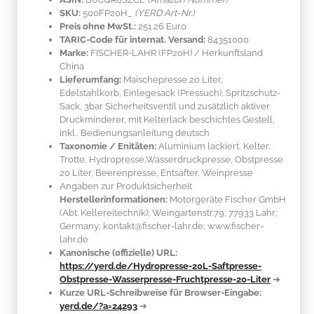
SKU:
500FP20H_
(YERD Art-Nr.)
Preis ohne MwSt.:
251.26 Euro
TARIC-Code für internat. Versand:
84351000
Marke:
FISCHER-LAHR
(FP20H)
/ Herkunftsland
China
Lieferumfang:
Maischepresse 20 Liter,
Edelstahlkorb, Einlegesack (Pressuch), Spritzschutz-
Sack, 3bar Sicherheitsventil und zusätzlich aktiver
Druckminderer, mit Kelterlack beschichtes Gestell,
inkl., Bedienungsanleitung deutsch
Taxonomie / Enitäten:
Aluminium lackiert
, Kelter,
Trotte, Hydropresse,Wasserdruckpresse, Obstpresse
20 Liter, Beerenpresse, Entsafter, Weinpresse
Angaben zur Produktsicherheit
Herstellerinformationen:
Motorgeräte Fischer GmbH
(Abt. Kellereitechnik); Weingartenstr.79; 77933 Lahr;
Germany; kontakt@fischer-lahr.de; www.fischer-
lahr.de
Kanonische (offizielle) URL:
https://yerd.de/Hydropresse-20L-Saftpresse-
Obstpresse-Wasserpresse-Fruchtpresse-20-Liter
➔
Kurze URL-Schreibweise für Browser-Eingabe:
yerd.de/?a=24293
➔