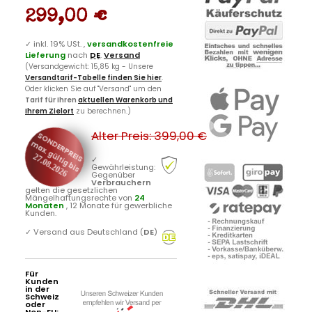
299,00 €
✓
inkl. 19% USt. ,
versandkostenfreie
Lieferung
nach
DE
.
Versand
(Versandgewicht: 15,85 kg - Unsere
Versandtarif-Tabelle finden Sie hier
.
Oder klicken Sie auf "Versand" um den
Tarif für Ihren
aktuellen Warenkorb und
Ihrem Zielort
zu berechnen.)
Alter Preis: 399,00 €
SONDERPREIS
max. gültig bis
27.08.2026
✓
Gewährleistung:
Gegenüber
Verbrauchern
gelten die gesetzlichen
Mängelhaftungsrechte von
24
Monaten
, 12 Monate für gewerbliche
Kunden.
✓
Versand aus Deutschland (
DE
)
Für
Kunden
in der
Schweiz
oder
Non-EU: