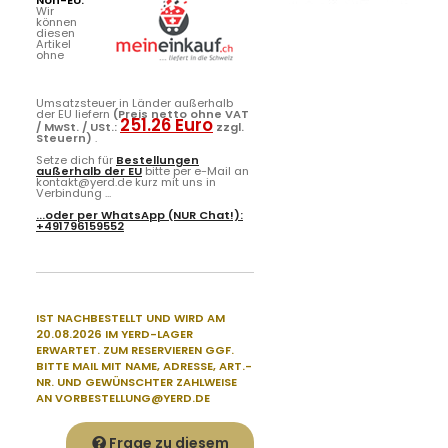
Wir
können
diesen
Artikel
ohne
Umsatzsteuer in Länder außerhalb
der EU liefern
(Preis netto ohne VAT
251.26 Euro
/ MwSt. / USt.:
zzgl.
Steuern)
.
Setze dich für
Bestellungen
außerhalb der EU
bitte per e-Mail an
kontakt@yerd.de kurz mit uns in
Verbindung ...
...oder per
WhatsApp
(NUR Chat!):
+491796159552
IST NACHBESTELLT
UND WIRD AM
20.08.2026 IM YERD-LAGER
ERWARTET. ZUM RESERVIEREN GGF.
BITTE
MAIL MIT NAME, ADRESSE, ART.-
NR. UND GEWÜNSCHTER ZAHLWEISE
AN
VORBESTELLUNG@YERD.DE
Frage zu diesem