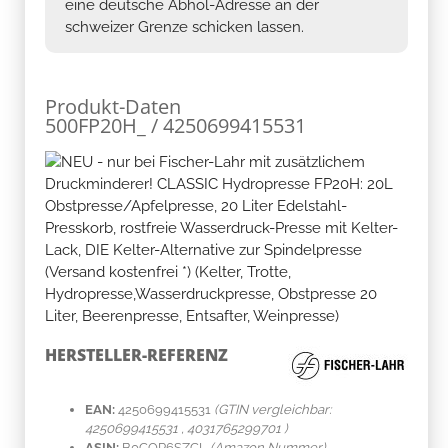
eine deutsche Abhol-Adresse an der
schweizer Grenze schicken lassen.
Produkt-Daten
500FP20H_ / 4250699415531
HERSTELLER-REFERENZ
EAN:
4250699415531
(GTIN vergleichbar:
4250699415531 , 4031765299701 )
ASIN:
B0CQR6SZCL
(Amazon Nummer)