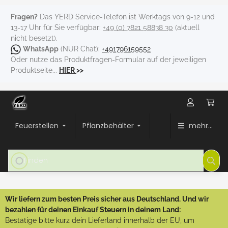
Fragen?
Das YERD Service-Telefon ist Werktags von 9-12 und
13-17 Uhr für Sie verfügbar:
+49 (0) 7821 58838 30
(aktuell
nicht besetzt).
WhatsApp
(NUR Chat):
+491796159552
Oder nutze das Produktfragen-Formular auf der jeweiligen
Produktseite...
HIER
>>
Feuerstellen
Pflanzbehälter
mehr...
Wir liefern zum besten Preis sicher aus Deutschland. Und wir
bezahlen für deinen Einkauf Steuern in deinem Land:
Bestätige bitte kurz dein Lieferland innerhalb der EU, um