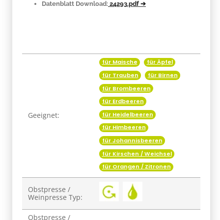
Datenblatt Download:
24293.pdf ➔
für Maische
für Äpfel
Produkteigenschaft
Wert
für Trauben
für Birnen
für Brombeeren
für Erdbeeren
Geeignet:
für Heidelbeeren
für Himbeeren
für Johannisbeeren
für Kirschen / Weichsel
für Orangen / Zitronen
Obstpresse /
Weinpresse Typ:
Obstpresse /