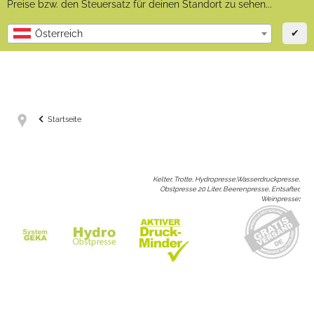
Preise bzw. den Steuersatz für deinen Standort zu sehen...
✔
Österreich
Startseite
Kelter, Trotte, Hydropresse,Wasserdruckpresse,
Obstpresse 20 Liter, Beerenpresse, Entsafter,
Weinpresse
: