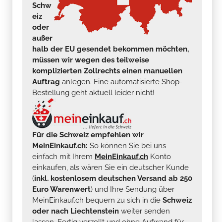
Schw
eiz
oder
außer
halb der EU gesendet bekommen möchten,
müssen wir wegen des teilweise
komplizierten Zollrechts einen manuellen
Auftrag
anlegen. Eine automatisierte Shop-
Bestellung geht aktuell leider nicht!
Für die Schweiz empfehlen wir
MeinEinkauf.ch:
So können Sie bei uns
einfach mit Ihrem
MeinEinkauf.ch
Konto
einkaufen, als wären Sie ein deutscher Kunde
(
inkl. kostenlosem deutschen Versand ab 250
Euro Warenwert
) und Ihre Sendung über
MeinEinkauf.ch bequem zu sich in die
Schweiz
oder nach Liechtenstein
weiter senden
lassen. Fertig verzollt und ohne Aufwand für