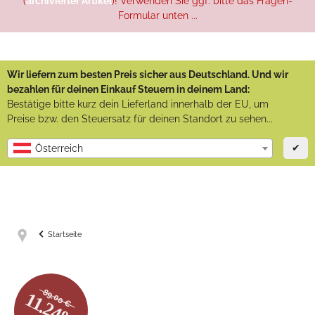
(
archivierter Artikel
)! Verwenden Sie ggf. bitte das Fragen-
Formular unten ...
Wir liefern zum besten Preis sicher aus Deutschland. Und wir
bezahlen für deinen Einkauf Steuern in deinem Land:
Bestätige bitte kurz dein Lieferland innerhalb der EU, um
Preise bzw. den Steuersatz für deinen Standort zu sehen...
✔
Österreich
Startseite
89.00 €
11.24%