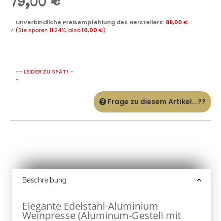
79,00 €
Unverbindliche Preisempfehlung des Herstellers
:
89,00 €
✓
(Sie sparen
11.24%
, also
10,00 €
)
-- LEIDER ZU SPÄT! -
-
Frage zu diesem Artikel...??
Beschreibung
Elegante Edelstahl-Aluminium
Weinpresse (Aluminum-Gestell mit