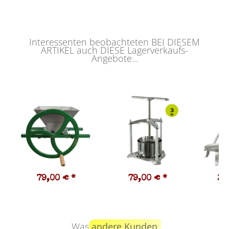
Interessenten beobachteten BEI DIESEM
ARTIKEL auch DIESE Lagerverkaufs-
Angebote...
79,00 €
*
79,00 €
*
39
Was
andere Kunden