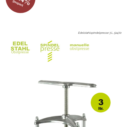
gespart
Edelstahlspindelpresse 3 L, 51472
: