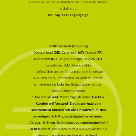
können wir selbstverständlich die Mehrwert-Steuer
erstatten......
Tel.: +49 (0) 7821 58838 30
YERD Versand (shipping)
Deutschland
(DE)
, Österreich
(AT)
, France
(FR)
,
Nederland
(NL)
, Belgique België Belgien
(BE)
,
Lëtzebuerg
(LU)
, Sverige
(SE)
* Lieferzeiten gelten für Lieferungen innerhalb
Deutschlands, Lieferzeiten für andere Länder
entnehmen Sie bitte der Schaltfläche mit den
Versandinformationen
* Alle Preise inkl. MwSt. zzgl. Versand. Für EU-
Kunden mit Versand-Ziel ausserhalb von
Deutschland müssen wir die Umsatzsteuer des
jeweiligen EU-Mitgliedsstaates berechnen.
* Ab 250,-€ Shop-Bestellwert versandkostenfrei in
Deutschland
und in den beim jeweiligen Artikel als
versandfrei gekennzeichneten Ländern!