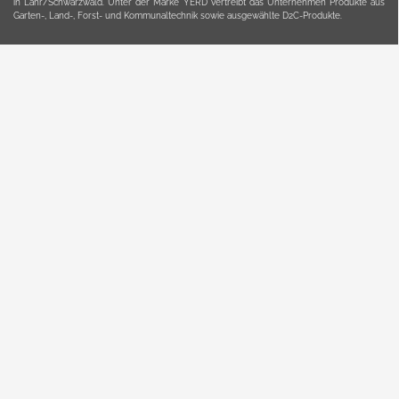
in Lahr/Schwarzwald. Unter der Marke YERD vertreibt das Unternehmen Produkte aus
Garten-, Land-, Forst- und Kommunaltechnik sowie ausgewählte D2C-Produkte.
Hier finden Sie unsern Verkauf auf
Ebay
und
Amazon
. Bitte beachten Sie, dass wir bei
Kaufland, Ebay (motofischtec) bzw. Amazon eventuell andere Konditionen und Preise
haben, als in unserem Lager-Direktverkauf.
Sicher, bequem und flexibel kaufen...