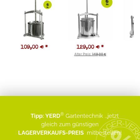
109,00 €
*
129,00 €
*
9
Alter Preis:
149,00 €
®
Tipp:
YERD
Gartentechnik
...jetzt
gleich zum günstigen
LAGERVERKAUFS-PREIS
mitbestellen!