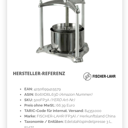
HERSTELLER-REFERENZ
EAN:
4250699415579
ASIN:
B06XD6L63D
(Amazon Nummer)
SKU:
500FP3A
(YERD Art-Nr.)
Preis ohne MwSt.:
66.39 Euro
TARIC-Code für internat. Versand:
84351000
Marke:
FISCHER-LAHR
(FP3A)
/ Herkunftsland
China
Taxonomie / Enitäten:
Edelstahlspindelpresse 3 L,
51472