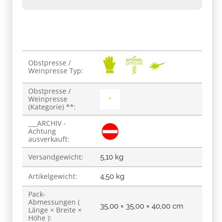
Produkteigenschaft
Wert
Obstpresse /
Weinpresse Typ:
Obstpresse /
Weinpresse
(Kategorie) **:
___ARCHIV -
Achtung
ausverkauft:
Versandgewicht:
5,10 kg
Artikelgewicht:
4,50
kg
Pack-
Abmessungen (
35,00 × 35,00 × 40,00 cm
Länge × Breite ×
Höhe ):