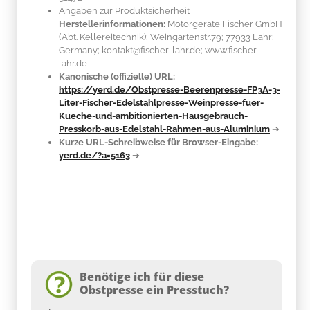
Angaben zur Produktsicherheit
Herstellerinformationen:
Motorgeräte Fischer GmbH
(Abt. Kellereitechnik); Weingartenstr.79; 77933 Lahr;
Germany; kontakt@fischer-lahr.de; www.fischer-
lahr.de
Kanonische (offizielle) URL:
https://yerd.de/Obstpresse-Beerenpresse-FP3A-3-
Liter-Fischer-Edelstahlpresse-Weinpresse-fuer-
Kueche-und-ambitionierten-Hausgebrauch-
Presskorb-aus-Edelstahl-Rahmen-aus-Aluminium
➔
Kurze URL-Schreibweise für Browser-Eingabe:
yerd.de/?a=5163
➔
Benötige ich für diese
Obstpresse ein Presstuch?