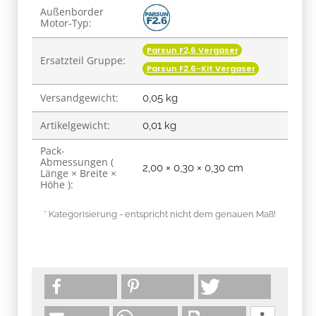
Produkteigenschaft
Wert
Außenborder
Motor-Typ:
Parsun F2,6 Vergaser
Ersatzteil Gruppe:
Parsun F2.6-Kit Vergaser
Versandgewicht:
0,05 kg
Artikelgewicht:
0,01
kg
Pack-
Abmessungen (
2,00 × 0,30 × 0,30 cm
Länge × Breite ×
Höhe ):
* Kategorisierung - entspricht nicht dem genauen Maß!