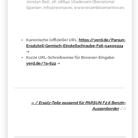
Jocelyn Bell, 26; 08840 Viladecans (Barcelona);
Spanien; info@recmar.es; www.recambiosmarinos.es
Kanonische (offizielle) URL:
https://yerd.de/Parsun-
Ersatzteil-Gemisch-Einstellschraube-F26-04000224
➔
Kurze URL-Schreibweise für Browser-Eingabe:
yerd.de/?a=622
➔
« / Ersatz-Teile passend für PARSUN F2.6 Benzin-
Aussenborder
/
∴