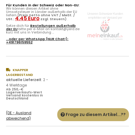
Für Kunden in der Schweiz oder Non-EU:
Wir können diesen Artikel ohne
Umsatzsteuer in Länder außerhalb der EU
liefern
(Preis netto ohne VAT / MwSt. /
4.45 Euro
USt.:
zzgl. Steuern)
.
Setze dich für
Bestellungen außerhalb
der EU
bitte per e-Mail an kontakt@yerd.de
kurz mit uns in Verbindung ...
...oder per
WhatsApp
(NUR Chat!):
+491796159552
KNAPPER
LAGERBESTAND
aktuelle Lieferzeit
:
2 -
4 Werktage
Ab 250,-€
Lagerverkaufs-Wert
Versand kostenlos in
Deutschland
(DE - Ausland
Frage zu diesem Artikel...??
abweichend)