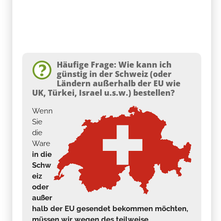
Häufige Frage: Wie kann ich
günstig in der Schweiz (oder
Ländern außerhalb der EU wie
UK, Türkei, Israel u.s.w.) bestellen?
Wenn
Sie
die
Ware
in die
Schw
eiz
oder
außer
halb der EU gesendet bekommen möchten,
müssen wir wegen des teilweise