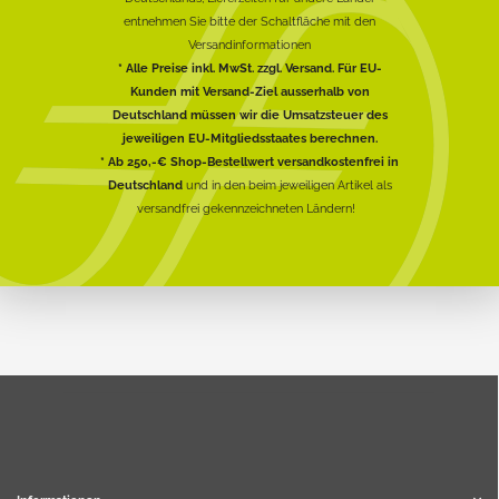
entnehmen Sie bitte der Schaltfläche mit den
Versandinformationen
* Alle Preise inkl. MwSt. zzgl. Versand. Für EU-
Kunden mit Versand-Ziel ausserhalb von
Deutschland müssen wir die Umsatzsteuer des
jeweiligen EU-Mitgliedsstaates berechnen.
* Ab 250,-€ Shop-Bestellwert versandkostenfrei in
Deutschland
und in den beim jeweiligen Artikel als
versandfrei gekennzeichneten Ländern!