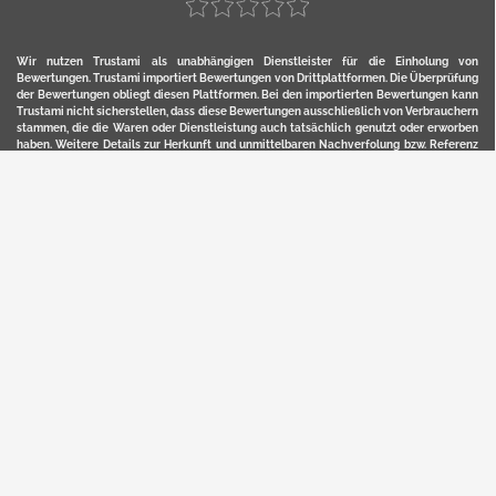
Wir nutzen Trustami als unabhängigen Dienstleister für die Einholung von
Bewertungen. Trustami importiert Bewertungen von Drittplattformen. Die Überprüfung
der Bewertungen obliegt diesen Plattformen. Bei den importierten Bewertungen kann
Trustami nicht sicherstellen, dass diese Bewertungen ausschließlich von Verbrauchern
stammen, die die Waren oder Dienstleistung auch tatsächlich genutzt oder erworben
haben. Weitere Details zur Herkunft und unmittelbaren Nachverfolung bzw. Referenz
der einzelnen Bewertungen, erhalten Sie durch klicken auf das Trustami-Logo.
YERD ist eine eingetragene Marke und ein Online-Shop der Motorgeräte Fischer GmbH
in Lahr/Schwarzwald. Unter der Marke YERD vertreibt das Unternehmen Produkte aus
Garten-, Land-, Forst- und Kommunaltechnik sowie ausgewählte D2C-Produkte.
Hier finden Sie unsern Verkauf auf
Ebay
und
Amazon
. Bitte beachten Sie, dass wir bei
Kaufland, Ebay (motofischtec) bzw. Amazon eventuell andere Konditionen und Preise
haben, als in unserem Lager-Direktverkauf.
Sicher, bequem und flexibel kaufen...