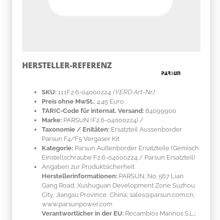
HERSTELLER-REFERENZ
SKU:
111F2.6-04000224
(YERD Art-Nr.)
Preis ohne MwSt.:
4.45 Euro
TARIC-Code für internat. Versand:
84099900
Marke:
PARSUN
(F2.6-04000224)
/
Taxonomie / Enitäten:
Ersatzteil Aussenborder
Parsun F4/F5 Vergaser Kit
Kategorie:
Parsun Außenborder Ersatzteile (Gemisch
Einstellschraube F2.6-04000224 / Parsun Ersatzteil)
Angaben zur Produktsicherheit
Herstellerinformationen:
PARSUN; No. 567 Lian
Gang Road; Xushuguan Development Zone Suzhou
City; Jiangsu Province; China; sales@parsun.com.cn;
www.parsunpower.com
Verantwortlicher in der EU:
Recambios Marinos S.L.;