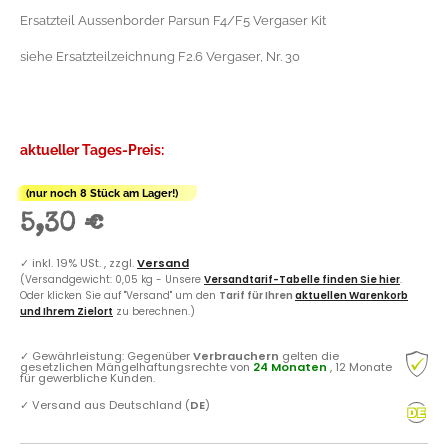
Ersatzteil Aussenborder Parsun F4/F5 Vergaser Kit
siehe Ersatzteilzeichnung F2.6 Vergaser, Nr. 30
aktueller Tages-Preis:
(nur noch 8 Stück am Lager!)
5,30 €
✓
inkl. 19% USt. , zzgl.
Versand
(Versandgewicht: 0,05 kg - Unsere
Versandtarif-Tabelle finden Sie hier
.
Oder klicken Sie auf "Versand" um den
Tarif für Ihren
aktuellen Warenkorb
und Ihrem Zielort
zu berechnen.)
✓
Gewährleistung: Gegenüber
Verbrauchern
gelten die
gesetzlichen Mängelhaftungsrechte von
24 Monaten
, 12 Monate
für gewerbliche Kunden.
✓
Versand aus Deutschland (
DE
)