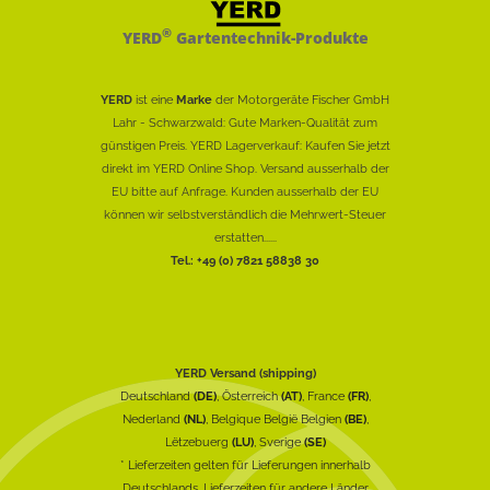
®
YERD
Gartentechnik-Produkte
YERD
ist eine
Marke
der Motorgeräte Fischer GmbH
Lahr - Schwarzwald: Gute Marken-Qualität zum
günstigen Preis. YERD Lagerverkauf: Kaufen Sie jetzt
direkt im YERD Online Shop. Versand ausserhalb der
EU bitte auf Anfrage. Kunden ausserhalb der EU
können wir selbstverständlich die Mehrwert-Steuer
erstatten......
Tel.: +49 (0) 7821 58838 30
YERD Versand (shipping)
Deutschland
(DE)
, Österreich
(AT)
, France
(FR)
,
Nederland
(NL)
, Belgique België Belgien
(BE)
,
Lëtzebuerg
(LU)
, Sverige
(SE)
* Lieferzeiten gelten für Lieferungen innerhalb
Deutschlands, Lieferzeiten für andere Länder