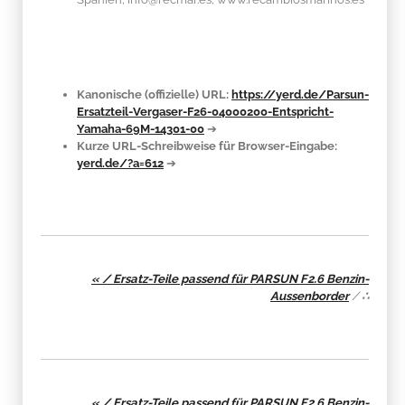
Kanonische (offizielle) URL:
https://yerd.de/Parsun-
Ersatzteil-Vergaser-F26-04000200-Entspricht-
Yamaha-69M-14301-00
➔
Kurze URL-Schreibweise für Browser-Eingabe:
yerd.de/?a=612
➔
« / Ersatz-Teile passend für PARSUN F2.6 Benzin-
Aussenborder
/
∴
« / Ersatz-Teile passend für PARSUN F2.6 Benzin-