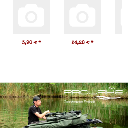
3,90 €
*
24,28 €
*
5