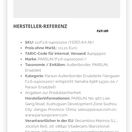
HERSTELLER-REFERENZ
SKU:
111F2.6-04000200
(YERD Art-Nr.)
Preis ohne MwSt.:
111.21 Euro
TARIC-Code für internat. Versand:
84099900
Marke:
PARSUN
(F2.6-04000200)
/
Taxonomie / Enitäten:
Außenborder, PARSUN,
Ersatzteil
Kategorie:
Parsun Außenborder Ersatzteile (Vergaser
F2.6-04000200/ entspricht Yamaha 69M-14301-00 /
Parsun Ersatzteil)
Angaben zur Produktsicherheit
Herstellerinformationen:
PARSUN; No. 567 Lian
Gang Road; Xushuguan Development Zone Suzhou
City; Jiangsu Province; China; sales@parsun.com.cn;
www.parsunpower.com
Verantwortlicher in der EU:
Recambios Marinos S.L.;
Jocelyn Bell, 26; 08840 Viladecans (Barcelona);
Spanien; info@recmar.es; www.recambiosmarinos.es