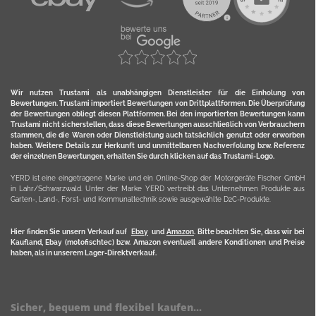
Wir nutzen Trustami als unabhängigen Dienstleister für die Einholung von
Bewertungen. Trustami importiert Bewertungen von Drittplattformen. Die Überprüfung
der Bewertungen obliegt diesen Plattformen. Bei den importierten Bewertungen kann
Trustami nicht sicherstellen, dass diese Bewertungen ausschließlich von Verbrauchern
stammen, die die Waren oder Dienstleistung auch tatsächlich genutzt oder erworben
haben. Weitere Details zur Herkunft und unmittelbaren Nachverfolung bzw. Referenz
der einzelnen Bewertungen, erhalten Sie durch klicken auf das Trustami-Logo.
YERD ist eine eingetragene Marke und ein Online-Shop der Motorgeräte Fischer GmbH
in Lahr/Schwarzwald. Unter der Marke YERD vertreibt das Unternehmen Produkte aus
Garten-, Land-, Forst- und Kommunaltechnik sowie ausgewählte D2C-Produkte.
Hier finden Sie unsern Verkauf auf
Ebay
und
Amazon
. Bitte beachten Sie, dass wir bei
Kaufland, Ebay (motofischtec) bzw. Amazon eventuell andere Konditionen und Preise
haben, als in unserem Lager-Direktverkauf.
Sicher, bequem und flexibel kaufen...