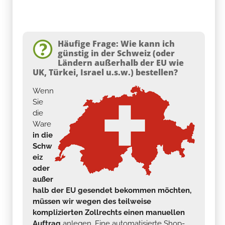
Häufige Frage: Wie kann ich
günstig in der Schweiz (oder
Ländern außerhalb der EU wie
UK, Türkei, Israel u.s.w.) bestellen?
Wenn
Sie
die
Ware
in die
Schw
eiz
oder
außer
halb der EU gesendet bekommen möchten,
müssen wir wegen des teilweise
komplizierten Zollrechts einen manuellen
Auftrag
anlegen. Eine automatisierte Shop-