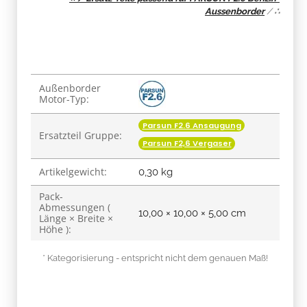
Aussenborder
/
∴
Produkteigenschaft
Wert
Außenborder
Motor-Typ:
Parsun F2.6 Ansaugung
Ersatzteil Gruppe:
Parsun F2,6 Vergaser
Artikelgewicht:
0,30
kg
Pack-
Abmessungen (
10,00 × 10,00 × 5,00 cm
Länge × Breite ×
Höhe ):
* Kategorisierung - entspricht nicht dem genauen Maß!