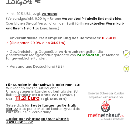
132,34 €
✓
inkl. 19% USt. , zzgl.
Versand
(Versandgewicht: 0,00 kg - Unsere
Versandtarif-Tabelle finden Sie hier
.
Oder klicken Sie auf "Versand" um den
Tarif für Ihren
aktuellen Warenkorb
und Ihrem Zielort
zu berechnen.)
Unverbindliche Preisempfehlung des Herstellers
:
167,31 €
✓
(Sie sparen
20.9%
, also
34,97 €
)
✓
Gewährleistung: Gegenüber
Verbrauchern
gelten die
gesetzlichen Mängelhaftungsrechte von
24 Monaten
, 12 Monate
für gewerbliche Kunden.
✓
Versand aus Deutschland (
DE
)
Für Kunden in der Schweiz oder Non-EU:
Wir können diesen Artikel ohne
Umsatzsteuer in Länder außerhalb der EU
liefern
(Preis netto ohne VAT / MwSt. /
111.21 Euro
USt.:
zzgl. Steuern)
.
Setze dich für
Bestellungen außerhalb
der EU
bitte per e-Mail an kontakt@yerd.de
kurz mit uns in Verbindung ...
...oder per
WhatsApp
(NUR Chat!):
+491796159552