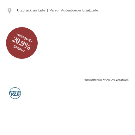
Zurück zur Liste
Parsun Außenborder Ersatzteile
167.31 €
20.9%
gespart
Außenborder, PARSUN, Ersatzteil
: