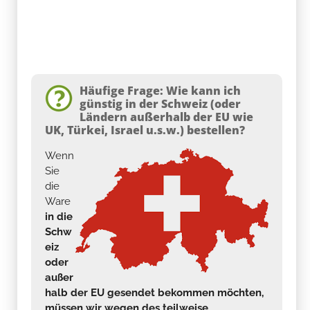
Häufige Frage: Wie kann ich
günstig in der Schweiz (oder
Ländern außerhalb der EU wie
UK, Türkei, Israel u.s.w.) bestellen?
Wenn
Sie
die
Ware
in die
Schw
eiz
oder
außer
halb der EU gesendet bekommen möchten,
müssen wir wegen des teilweise