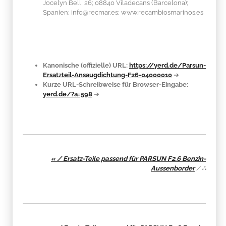
Jocelyn Bell, 26; 08840 Viladecans (Barcelona);
Spanien; info@recmar.es; www.recambiosmarinos.es
Kanonische (offizielle) URL:
https://yerd.de/Parsun-
Ersatzteil-Ansaugdichtung-F26-04000010
➔
Kurze URL-Schreibweise für Browser-Eingabe:
yerd.de/?a=598
➔
« / Ersatz-Teile passend für PARSUN F2.6 Benzin-
Aussenborder
/
∴