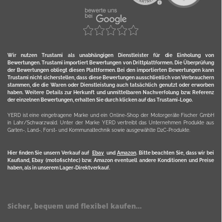
Wir nutzen Trustami als unabhängigen Dienstleister für die Einholung von
Bewertungen. Trustami importiert Bewertungen von Drittplattformen. Die Überprüfung
der Bewertungen obliegt diesen Plattformen. Bei den importierten Bewertungen kann
Trustami nicht sicherstellen, dass diese Bewertungen ausschließlich von Verbrauchern
stammen, die die Waren oder Dienstleistung auch tatsächlich genutzt oder erworben
haben. Weitere Details zur Herkunft und unmittelbaren Nachverfolung bzw. Referenz
der einzelnen Bewertungen, erhalten Sie durch klicken auf das Trustami-Logo.
YERD ist eine eingetragene Marke und ein Online-Shop der Motorgeräte Fischer GmbH
in Lahr/Schwarzwald. Unter der Marke YERD vertreibt das Unternehmen Produkte aus
Garten-, Land-, Forst- und Kommunaltechnik sowie ausgewählte D2C-Produkte.
Hier finden Sie unsern Verkauf auf
Ebay
und
Amazon
. Bitte beachten Sie, dass wir bei
Kaufland, Ebay (motofischtec) bzw. Amazon eventuell andere Konditionen und Preise
haben, als in unserem Lager-Direktverkauf.
Sicher, bequem und flexibel kaufen...