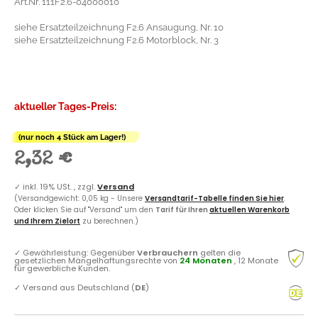
Art.Nr. 111F2.6-04000010
siehe Ersatzteilzeichnung F2.6 Ansaugung, Nr. 10
siehe Ersatzteilzeichnung F2.6 Motorblock, Nr. 3
aktueller Tages-Preis:
(nur noch 4 Stück am Lager!)
2,32 €
✓
inkl. 19% USt. , zzgl.
Versand
(Versandgewicht: 0,05 kg - Unsere
Versandtarif-Tabelle finden Sie hier
.
Oder klicken Sie auf "Versand" um den
Tarif für Ihren
aktuellen Warenkorb
und Ihrem Zielort
zu berechnen.)
✓
Gewährleistung: Gegenüber
Verbrauchern
gelten die
gesetzlichen Mängelhaftungsrechte von
24 Monaten
, 12 Monate
für gewerbliche Kunden.
✓
Versand aus Deutschland (
DE
)