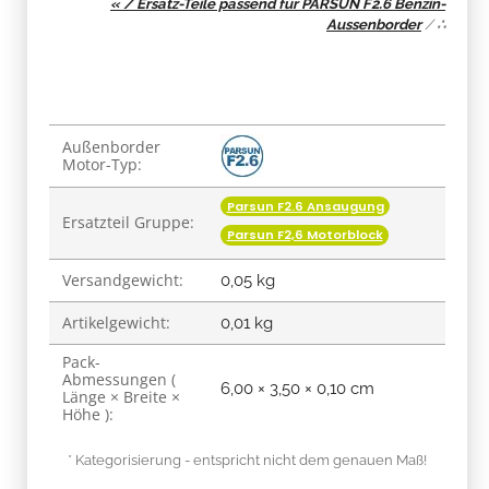
« / Ersatz-Teile passend für PARSUN F2.6 Benzin-
Aussenborder
/
∴
Produkteigenschaft
Wert
Außenborder
Motor-Typ:
Parsun F2.6 Ansaugung
Ersatzteil Gruppe:
Parsun F2,6 Motorblock
Versandgewicht:
0,05 kg
Artikelgewicht:
0,01
kg
Pack-
Abmessungen (
6,00 × 3,50 × 0,10 cm
Länge × Breite ×
Höhe ):
* Kategorisierung - entspricht nicht dem genauen Maß!