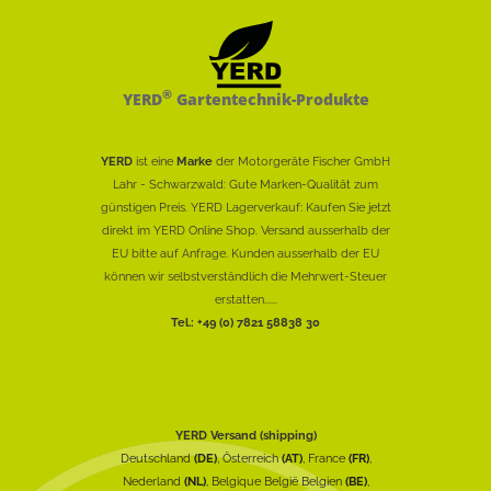
®
YERD
Gartentechnik-Produkte
YERD
ist eine
Marke
der Motorgeräte Fischer GmbH
Lahr - Schwarzwald: Gute Marken-Qualität zum
günstigen Preis. YERD Lagerverkauf: Kaufen Sie jetzt
direkt im YERD Online Shop. Versand ausserhalb der
EU bitte auf Anfrage. Kunden ausserhalb der EU
können wir selbstverständlich die Mehrwert-Steuer
erstatten......
Tel.: +49 (0) 7821 58838 30
YERD Versand (shipping)
Deutschland
(DE)
, Österreich
(AT)
, France
(FR)
,
Nederland
(NL)
, Belgique België Belgien
(BE)
,