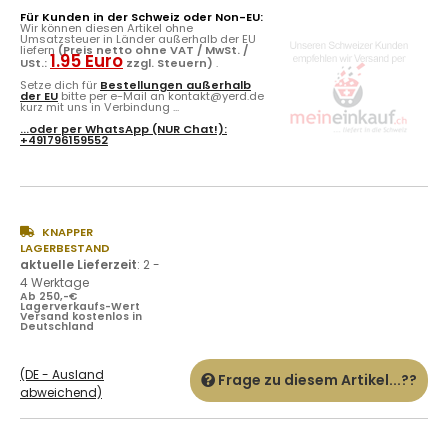
Für Kunden in der Schweiz oder Non-EU:
Wir können diesen Artikel ohne
Umsatzsteuer in Länder außerhalb der EU
liefern
(Preis netto ohne VAT / MwSt. /
1.95 Euro
USt.:
zzgl. Steuern)
.
Setze dich für
Bestellungen außerhalb
der EU
bitte per e-Mail an kontakt@yerd.de
kurz mit uns in Verbindung ...
...oder per
WhatsApp
(NUR Chat!):
+491796159552
KNAPPER
LAGERBESTAND
aktuelle Lieferzeit
:
2 -
4 Werktage
Ab 250,-€
Lagerverkaufs-Wert
Versand kostenlos in
Deutschland
(DE - Ausland
Frage zu diesem Artikel...??
abweichend)