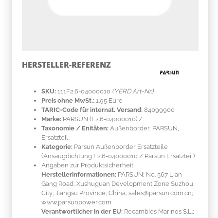
HERSTELLER-REFERENZ
SKU:
111F2.6-04000010
(YERD Art-Nr.)
Preis ohne MwSt.:
1.95 Euro
TARIC-Code für internat. Versand:
84099900
Marke:
PARSUN
(F2.6-04000010)
/
Taxonomie / Enitäten:
Außenborder, PARSUN,
Ersatzteil,
Kategorie:
Parsun Außenborder Ersatzteile
(Ansaugdichtung F2.6-04000010 / Parsun Ersatzteil)
Angaben zur Produktsicherheit
Herstellerinformationen:
PARSUN; No. 567 Lian
Gang Road; Xushuguan Development Zone Suzhou
City; Jiangsu Province; China; sales@parsun.com.cn;
www.parsunpower.com
Verantwortlicher in der EU:
Recambios Marinos S.L.;