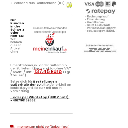
✓
Versand aus Deutschland (
DE
)
Für
Kunden
in der
Schweiz
oder
Non-EU:
Wir
können
diesen
Artikel
ohne
Umsatzsteuer in Länder außerhalb
der EU liefern
(Preis netto ohne VAT
137.45 Euro
/ MwSt. / USt.:
zzgl.
Steuern)
.
Setze dich für
Bestellungen
außerhalb der EU
bitte per e-Mail an
kontakt@yerd.de kurz mit uns in
Verbindung ...
...oder per
WhatsApp
(NUR Chat!):
+491796159552
momentan nicht verfügbar (ggf.