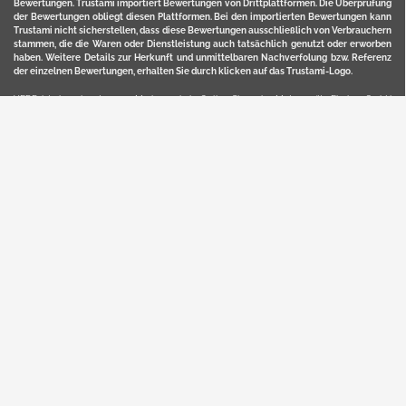
Bewertungen. Trustami importiert Bewertungen von Drittplattformen. Die Überprüfung
der Bewertungen obliegt diesen Plattformen. Bei den importierten Bewertungen kann
Trustami nicht sicherstellen, dass diese Bewertungen ausschließlich von Verbrauchern
stammen, die die Waren oder Dienstleistung auch tatsächlich genutzt oder erworben
haben. Weitere Details zur Herkunft und unmittelbaren Nachverfolung bzw. Referenz
der einzelnen Bewertungen, erhalten Sie durch klicken auf das Trustami-Logo.
YERD ist eine eingetragene Marke und ein Online-Shop der Motorgeräte Fischer GmbH
in Lahr/Schwarzwald. Unter der Marke YERD vertreibt das Unternehmen Produkte aus
Garten-, Land-, Forst- und Kommunaltechnik sowie ausgewählte D2C-Produkte.
Hier finden Sie unsern Verkauf auf
Ebay
und
Amazon
. Bitte beachten Sie, dass wir bei
Kaufland, Ebay (motofischtec) bzw. Amazon eventuell andere Konditionen und Preise
haben, als in unserem Lager-Direktverkauf.
Sicher, bequem und flexibel kaufen...