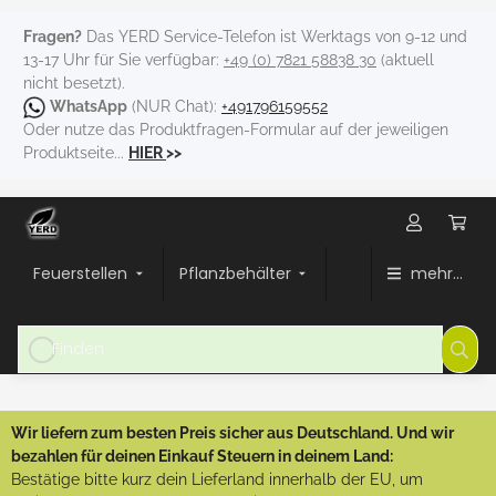
Fragen?
Das YERD Service-Telefon ist Werktags von 9-12 und
13-17 Uhr für Sie verfügbar:
+49 (0) 7821 58838 30
(aktuell
nicht besetzt).
WhatsApp
(NUR Chat):
+491796159552
Oder nutze das Produktfragen-Formular auf der jeweiligen
Produktseite...
HIER
>>
Feuerstellen
Pflanzbehälter
mehr...
Wir liefern zum besten Preis sicher aus Deutschland. Und wir
bezahlen für deinen Einkauf Steuern in deinem Land:
Bestätige bitte kurz dein Lieferland innerhalb der EU, um