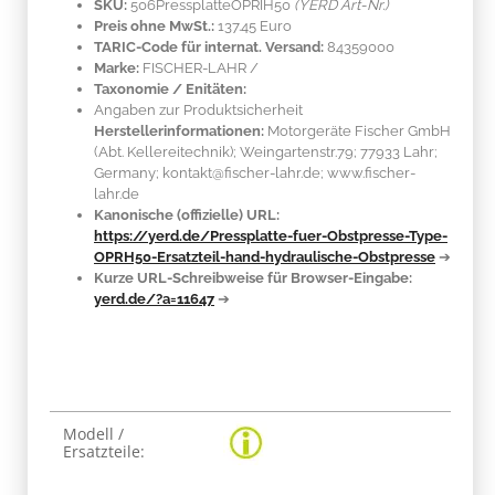
SKU:
506PressplatteOPRIH50
(YERD Art-Nr.)
Preis ohne MwSt.:
137.45 Euro
TARIC-Code für internat. Versand:
84359000
Marke:
FISCHER-LAHR
/
Taxonomie / Enitäten:
Angaben zur Produktsicherheit
Herstellerinformationen:
Motorgeräte Fischer GmbH
(Abt. Kellereitechnik); Weingartenstr.79; 77933 Lahr;
Germany; kontakt@fischer-lahr.de; www.fischer-
lahr.de
Kanonische (offizielle) URL:
https://yerd.de/Pressplatte-fuer-Obstpresse-Type-
OPRH50-Ersatzteil-hand-hydraulische-Obstpresse
➔
Kurze URL-Schreibweise für Browser-Eingabe:
yerd.de/?a=11647
➔
Produkteigenschaft
Wert
Modell /
Ersatzteile: