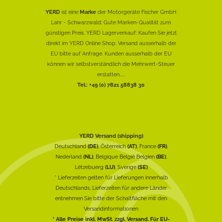
YERD
ist eine
Marke
der Motorgeräte Fischer GmbH
Lahr - Schwarzwald: Gute Marken-Qualität zum
günstigen Preis. YERD Lagerverkauf: Kaufen Sie jetzt
direkt im YERD Online Shop. Versand ausserhalb der
EU bitte auf Anfrage. Kunden ausserhalb der EU
können wir selbstverständlich die Mehrwert-Steuer
erstatten......
Tel.: +49 (0) 7821 58838 30
YERD Versand (shipping)
Deutschland
(DE)
, Österreich
(AT)
, France
(FR)
,
Nederland
(NL)
, Belgique België Belgien
(BE)
,
Lëtzebuerg
(LU)
, Sverige
(SE)
* Lieferzeiten gelten für Lieferungen innerhalb
Deutschlands, Lieferzeiten für andere Länder
entnehmen Sie bitte der Schaltfläche mit den
Versandinformationen
* Alle Preise inkl. MwSt. zzgl. Versand. Für EU-