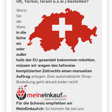
UK, Türkei, Israel u.s.w.) bestellen?
Wenn
Sie
die
Ware
in die
Schw
eiz
oder
außer
halb der EU gesendet bekommen möchten,
müssen wir wegen des teilweise
komplizierten Zollrechts einen manuellen
Auftrag
anlegen. Eine automatisierte Shop-
Bestellung geht aktuell leider nicht!
Für die Schweiz empfehlen wir
MeinEinkauf.ch:
So können Sie bei uns