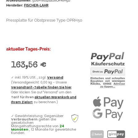
Artikelnummer:
506PressplatteOPRIH50
Hersteller:
FISCHER-LAHR
Pressplatte für Obstpresse Type OPRH50
aktueller Tages-Preis:
163,56 €
✓
inkl. 19% USt. , zzgl.
Versand
(Versandgewicht: 0,00 kg - Unsere
Versandtarif-Tabelle finden Sie hier
.
Oder klicken Sie auf "Versand" um den
Tarif für Ihren
aktuellen Warenkorb und
Ihrem Zielort
zu berechnen.)
✓
Gewährleistung: Gegenüber
Verbrauchern
gelten die
gesetzlichen
Mängelhaftungsrechte von
24
Monaten
, 12 Monate für gewerbliche
Kunden.