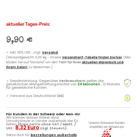
aktueller Tages-Preis:
9,90 €
✓
inkl. 19% USt. , zzgl.
Versand
(Versandgewicht: 0,30 kg - Unsere
Versandtarif-Tabelle finden Sie hier
. Oder
klicken Sie auf "Versand" um den
Tarif für Ihren
aktuellen Warenkorb und
Ihrem Zielort
zu berechnen.)
✓
Gewährleistung: Gegenüber
Verbrauchern
gelten die
gesetzlichen Mängelhaftungsrechte von
24 Monaten
, 12 Monate
für gewerbliche Kunden.
✓
Versand aus Deutschland (
DE
)
Für Kunden in der Schweiz oder Non-EU:
Wir können diesen Artikel ohne
Umsatzsteuer in Länder außerhalb der EU
liefern
(Preis netto ohne VAT / MwSt. /
8.32 Euro
USt.:
zzgl. Steuern)
.
Setze dich für
Bestellungen außerhalb