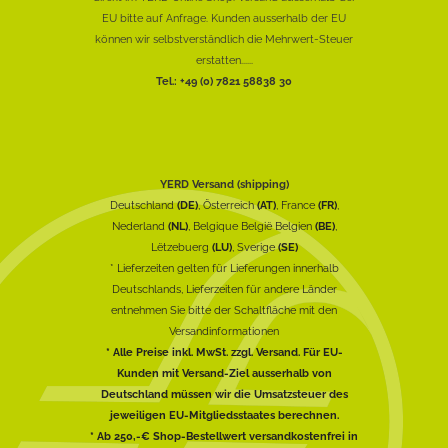
EU bitte auf Anfrage. Kunden ausserhalb der EU
können wir selbstverständlich die Mehrwert-Steuer
erstatten......
Tel.: +49 (0) 7821 58838 30
YERD Versand (shipping)
Deutschland
(DE)
, Österreich
(AT)
, France
(FR)
,
Nederland
(NL)
, Belgique België Belgien
(BE)
,
Lëtzebuerg
(LU)
, Sverige
(SE)
* Lieferzeiten gelten für Lieferungen innerhalb
Deutschlands, Lieferzeiten für andere Länder
entnehmen Sie bitte der Schaltfläche mit den
Versandinformationen
* Alle Preise inkl. MwSt. zzgl. Versand. Für EU-
Kunden mit Versand-Ziel ausserhalb von
Deutschland müssen wir die Umsatzsteuer des
jeweiligen EU-Mitgliedsstaates berechnen.
* Ab 250,-€ Shop-Bestellwert versandkostenfrei in