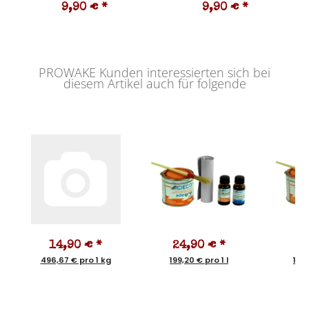
9,90 €
*
9,90 €
*
PROWAKE Kunden interessierten sich bei
diesem Artikel auch für folgende
14,90 €
*
24,90 €
*
1
496,67 € pro 1 kg
199,20 € pro 1 l
159,