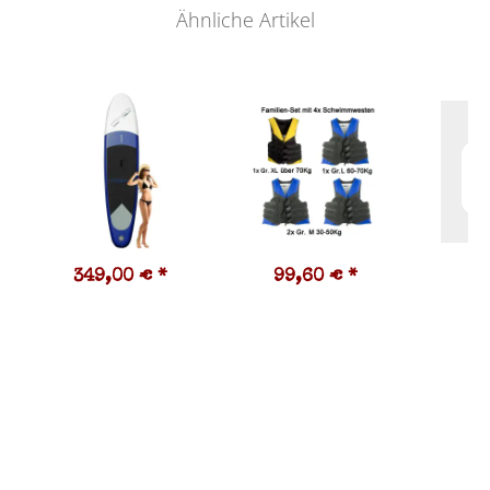
Ähnliche Artikel
349,00 €
*
99,60 €
*
2