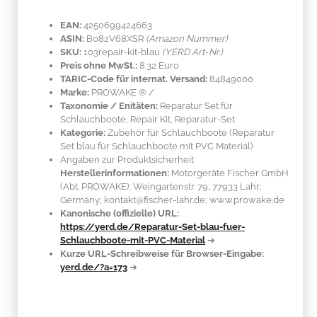
EAN:
4250699424663
ASIN:
B082V68XSR
(Amazon Nummer)
SKU:
103repair-kit-blau
(YERD Art-Nr.)
Preis ohne MwSt.:
8.32 Euro
TARIC-Code für internat. Versand:
84849000
Marke:
PROWAKE ®
/
Taxonomie / Enitäten:
Reparatur Set für
Schlauchboote, Repair Kit, Reparatur-Set
Kategorie:
Zubehör für Schlauchboote (Reparatur
Set blau für Schlauchboote mit PVC Material)
Angaben zur Produktsicherheit
Herstellerinformationen:
Motorgeräte Fischer GmbH
(Abt. PROWAKE); Weingartenstr. 79; 77933 Lahr;
Germany; kontakt@fischer-lahr.de; www.prowake.de
Kanonische (offizielle) URL:
https://yerd.de/Reparatur-Set-blau-fuer-
Schlauchboote-mit-PVC-Material
➔
Kurze URL-Schreibweise für Browser-Eingabe:
yerd.de/?a=173
➔