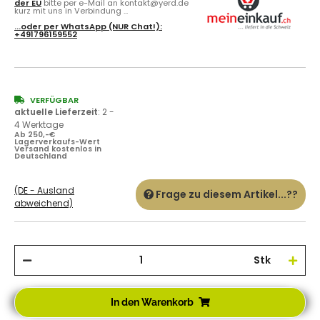
der EU
bitte per e-Mail an kontakt@yerd.de
kurz mit uns in Verbindung ...
...oder per
WhatsApp
(NUR Chat!):
+491796159552
VERFÜGBAR
aktuelle Lieferzeit
:
2 -
4 Werktage
Ab 250,-€
Lagerverkaufs-Wert
Versand kostenlos in
Deutschland
(DE - Ausland
Frage zu diesem Artikel...??
abweichend)
Stk
In den Warenkorb