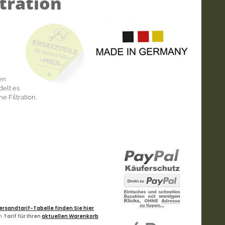
ltration
den
delt es
e Filtration.
ersandtarif-Tabelle finden Sie hier
.
en
Tarif für Ihren
aktuellen Warenkorb