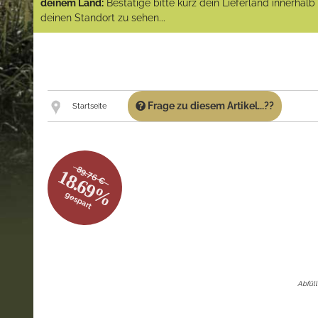
deinem Land:
Bestätige bitte kurz dein Lieferland innerhal
deinen Standort zu sehen...
Frage zu diesem Artikel...??
Startseite
89.76 €
18.69%
gespart
Abfüll