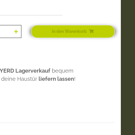
In den Warenkorb
 YERD Lagerverkauf
bequem
 deine Haustür
liefern lassen
!