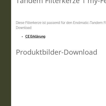
Tandem Filterkerze 1 my-Fei
Diese Filterkerze ist passend für den Enolmatic-Tandem Filte
Download
CE Erklärung
Produktbilder-Download