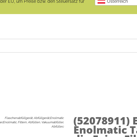
b der EU, um Preise bzw. den Steuersatz für
Österreich
(52078911)
Flaschenabfüllgerät, Abfüllgerät,Enolmatic
er,Enolmatic, Filtern, Abfüllen, Vakuumabfüller,
Enolmatic T
Abfüller,
: