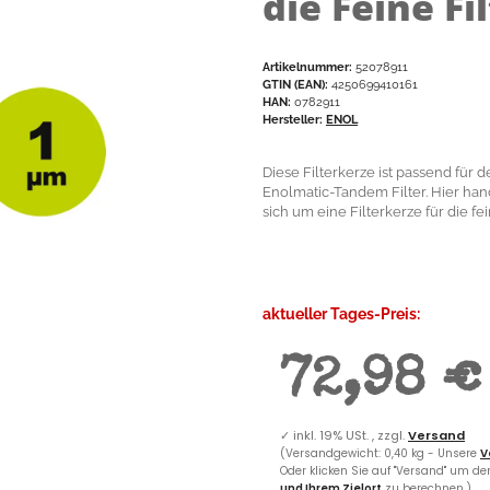
die Feine Fi
Artikelnummer:
52078911
GTIN (EAN):
4250699410161
HAN:
0782911
Hersteller:
ENOL
Diese Filterkerze ist passend für 
Enolmatic-Tandem Filter. Hier han
sich um eine Filterkerze für die fein
aktueller Tages-Preis:
72,98 €
✓
inkl. 19% USt. , zzgl.
Versand
(Versandgewicht: 0,40 kg - Unsere
V
Oder klicken Sie auf "Versand" um d
und Ihrem Zielort
zu berechnen.)