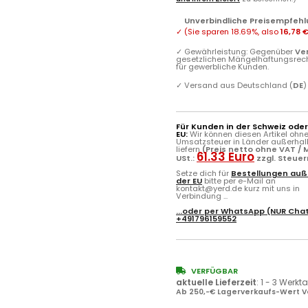
Unverbindliche Preisempfehl
✓
(Sie sparen
18.69%
, also
16,78 
✓
Gewährleistung: Gegenüber
Ve
gesetzlichen Mängelhaftungsrec
für gewerbliche Kunden.
✓
Versand aus Deutschland (
DE
)
Für Kunden in der Schweiz ode
EU:
Wir können diesen Artikel ohn
Umsatzsteuer in Länder außerhal
liefern
(Preis netto ohne VAT / M
61.33 Euro
USt.:
zzgl. Steue
Setze dich für
Bestellungen auß
der EU
bitte per e-Mail an
kontakt@yerd.de kurz mit uns in
Verbindung ...
...oder per
WhatsApp
(NUR Chat
+491796159552
VERFÜGBAR
aktuelle Lieferzeit
:
1 - 3 Werkt
Ab 250,-€ Lagerverkaufs-Wert V