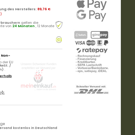
ung des Herstellers
:
89,76 €
€
)
rbrauchern
gelten die
hte von
24 Monaten
, 12 Monate
r Non-
e
b der EU
wSt. /
rn)
.
erhalb
!):
age
ersand kostenlos in Deutschland