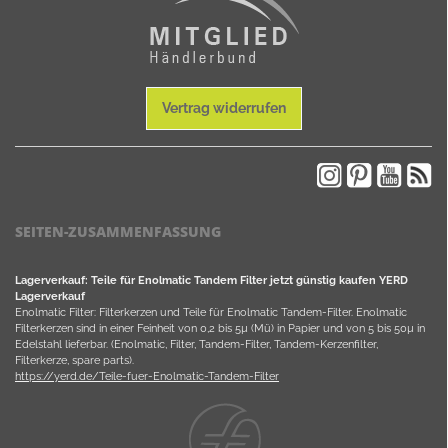
Vertrag widerrufen
SEITEN-ZUSAMMENFASSUNG
Lagerverkauf: Teile für Enolmatic Tandem Filter jetzt günstig kaufen YERD
Lagerverkauf
Enolmatic Filter: Filterkerzen und Teile für Enolmatic Tandem-Filter. Enolmatic
Filterkerzen sind in einer Feinheit von 0,2 bis 5µ (Mü) in Papier und von 5 bis 50µ in
Edelstahl lieferbar. (Enolmatic, Filter, Tandem-Filter, Tandem-Kerzenfilter,
Filterkerze, spare parts).
https://yerd.de/Teile-fuer-Enolmatic-Tandem-Filter