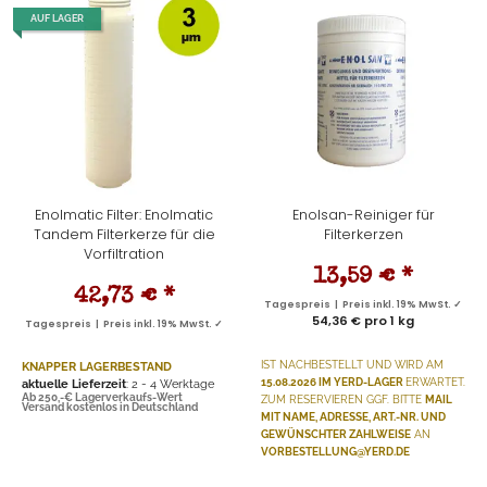
AUF LAGER
Enolmatic Filter: Enolmatic
Enolsan-Reiniger für
Tandem Filterkerze für die
Filterkerzen
Vorfiltration
13,59 €
*
42,73 €
*
Tagespreis | Preis inkl. 19% MwSt. ✓
54,36 € pro 1 kg
Tagespreis | Preis inkl. 19% MwSt. ✓
KNAPPER LAGERBESTAND
IST NACHBESTELLT
UND WIRD AM
aktuelle Lieferzeit
: 2 - 4 Werktage
15.08.2026 IM YERD-LAGER
ERWARTET.
Ab 250,-€ Lagerverkaufs-Wert
ZUM RESERVIEREN GGF. BITTE
MAIL
Versand kostenlos in Deutschland
MIT NAME, ADRESSE, ART.-NR. UND
GEWÜNSCHTER ZAHLWEISE
AN
VORBESTELLUNG@YERD.DE