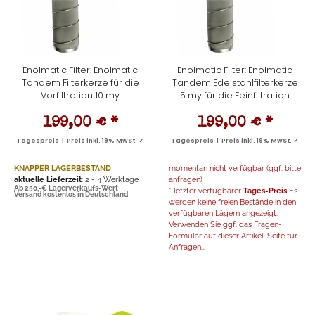
Enolmatic Filter: Enolmatic
Enolmatic Filter: Enolmatic
Tandem Filterkerze für die
Tandem Edelstahlfilterkerze
Vorfiltration 10 my
5 my für die Feinfiltration
199,00 €
*
199,00 €
*
Tagespreis | Preis inkl. 19% MwSt. ✓
Tagespreis | Preis inkl. 19% MwSt. ✓
KNAPPER LAGERBESTAND
momentan nicht verfügbar (ggf. bitte
aktuelle Lieferzeit
: 2 - 4 Werktage
anfragen)
Ab 250,-€ Lagerverkaufs-Wert
* letzter verfügbarer
Tages-Preis
Es
Versand kostenlos in Deutschland
werden keine freien Bestände in den
verfügbaren Lägern angezeigt.
Verwenden Sie ggf. das Fragen-
Formular auf dieser Artikel-Seite für
Anfragen...