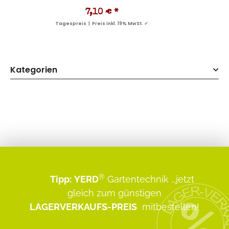
7,10 €
*
Tagespreis | Preis inkl. 19% MwSt. ✓
Kategorien
®
Tipp:
YERD
Gartentechnik
...jetzt
gleich zum günstigen
LAGERVERKAUFS-PREIS
mitbestellen!