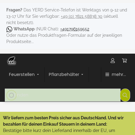
Fragen?
Das YERD Service-Telefon ist Werktags von 9-12 und
13-17 Uhr für Sie verfügbar:
+49 (0) 7821 58838 30
(aktuell
nicht besetzt).
WhatsApp
(NUR Chat):
+491796159552
Oder nutze das Produktfragen-Formular auf der jeweiligen
Produktseite...
Feuerstellen
Pflanzbehälter
mehr...
Wir liefern zum besten Preis sicher aus Deutschland. Und wir
bezahlen für deinen Einkauf Steuern in deinem Land:
Bestätige bitte kurz dein Lieferland innerhalb der EU, um