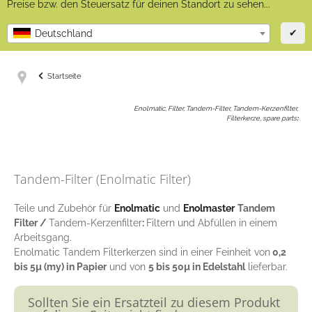
Preise bzw. den Steuersatz für deinen Standort zu sehen...
✔
Deutschland
Startseite
Enolmatic, Filter, Tandem-Filter, Tandem-Kerzenfilter,
Filterkerze, spare parts
:
Tandem-Filter (Enolmatic Filter)
Teile und Zubehör für
Enolmatic
und
Enolmaster
Tandem
Filter /
Tandem-Kerzenfilter
:
Filtern und Abfüllen in einem
Arbeitsgang.
Enolmatic Tandem Filterkerzen sind in einer Feinheit von
0,2
bis 5µ (my) in Papier
und von
5 bis 50µ in Edelstahl
lieferbar.
Sollten Sie ein Ersatzteil zu diesem Produkt