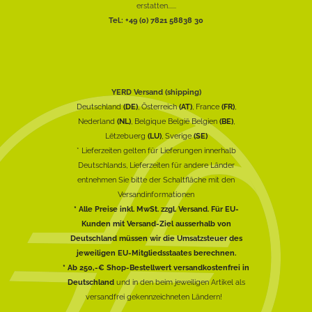
erstatten......
Tel.: +49 (0) 7821 58838 30
YERD Versand (shipping)
Deutschland
(DE)
, Österreich
(AT)
, France
(FR)
,
Nederland
(NL)
, Belgique België Belgien
(BE)
,
Lëtzebuerg
(LU)
, Sverige
(SE)
* Lieferzeiten gelten für Lieferungen innerhalb
Deutschlands, Lieferzeiten für andere Länder
entnehmen Sie bitte der Schaltfläche mit den
Versandinformationen
* Alle Preise inkl. MwSt. zzgl. Versand. Für EU-
Kunden mit Versand-Ziel ausserhalb von
Deutschland müssen wir die Umsatzsteuer des
jeweiligen EU-Mitgliedsstaates berechnen.
* Ab 250,-€ Shop-Bestellwert versandkostenfrei in
Deutschland
und in den beim jeweiligen Artikel als
versandfrei gekennzeichneten Ländern!