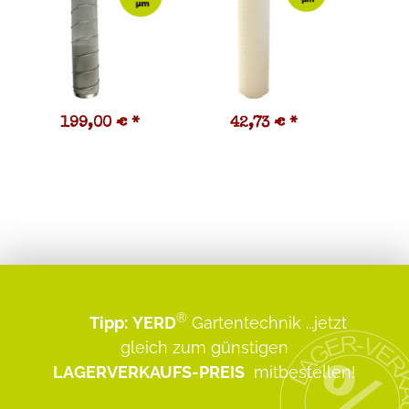
199,00 €
*
42,73 €
*
7
®
Tipp:
YERD
Gartentechnik
...jetzt
gleich zum günstigen
LAGERVERKAUFS-PREIS
mitbestellen!