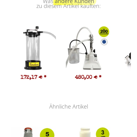
Was
andere Kunden
zu diesem Artikel kauften:
172,17 €
*
480,00 €
*
3
Ähnliche Artikel