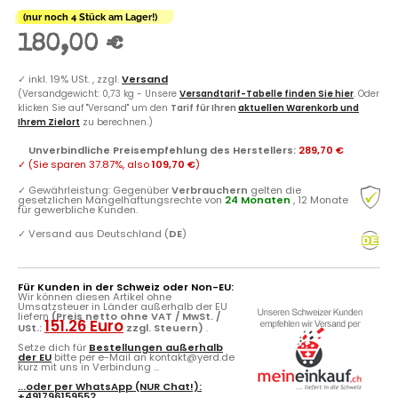
(nur noch 4 Stück am Lager!)
180,00 €
✓
inkl. 19% USt. , zzgl.
Versand
(Versandgewicht: 0,73 kg - Unsere
Versandtarif-Tabelle finden Sie hier
. Oder
klicken Sie auf "Versand" um den
Tarif für Ihren
aktuellen Warenkorb und
Ihrem Zielort
zu berechnen.)
Unverbindliche Preisempfehlung des Herstellers
:
289,70 €
✓
(Sie sparen
37.87%
, also
109,70 €
)
✓
Gewährleistung: Gegenüber
Verbrauchern
gelten die
gesetzlichen Mängelhaftungsrechte von
24 Monaten
, 12 Monate
für gewerbliche Kunden.
✓
Versand aus Deutschland (
DE
)
Für Kunden in der Schweiz oder Non-EU:
Wir können diesen Artikel ohne
Umsatzsteuer in Länder außerhalb der EU
liefern
(Preis netto ohne VAT / MwSt. /
151.26 Euro
USt.:
zzgl. Steuern)
.
Setze dich für
Bestellungen außerhalb
der EU
bitte per e-Mail an kontakt@yerd.de
kurz mit uns in Verbindung ...
...oder per
WhatsApp
(NUR Chat!):
+491796159552