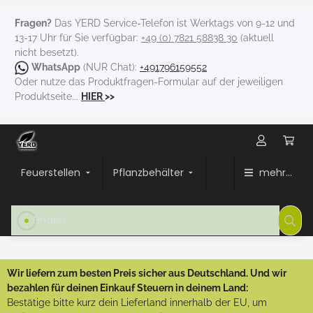
Fragen?
Das YERD Service-Telefon ist Werktags von 9-12 und
13-17 Uhr für Sie verfügbar:
+49 (0) 7821 58838 30
(aktuell
nicht besetzt).
WhatsApp
(NUR Chat):
+491796159552
Oder nutze das Produktfragen-Formular auf der jeweiligen
Produktseite...
HIER
>>
Feuerstellen
Pflanzbehälter
mehr...
Wir liefern zum besten Preis sicher aus Deutschland. Und wir
bezahlen für deinen Einkauf Steuern in deinem Land:
Bestätige bitte kurz dein Lieferland innerhalb der EU, um