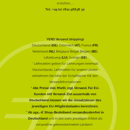
erstatten......
Tel.: +49 (0) 7821 58838 30
YERD Versand (shipping)
Deutschland
(DE)
, Österreich
(AT)
, France
(FR)
,
Nederland
(NL)
, Belgique België Belgien
(BE)
,
Lëtzebuerg
(LU)
, Sverige
(SE)
* Lieferzeiten gelten für Lieferungen innerhalb
Deutschlands, Lieferzeiten für andere Länder
entnehmen Sie bitte der Schaltfläche mit den
Versandinformationen
* Alle Preise inkl. MwSt. zzgl. Versand. Für EU-
Kunden mit Versand-Ziel ausserhalb von
Deutschland müssen wir die Umsatzsteuer des
jeweiligen EU-Mitgliedsstaates berechnen.
* Ab 250,-€ Shop-Bestellwert versandkostenfrei in
Deutschland
und in den beim jeweiligen Artikel als
versandfrei gekennzeichneten Ländern!