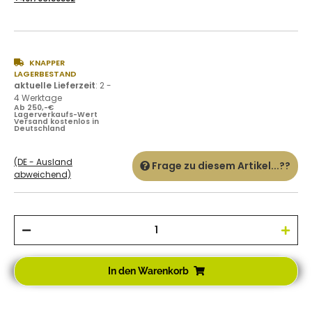
KNAPPER
LAGERBESTAND
aktuelle Lieferzeit
:
2 -
4 Werktage
Ab 250,-€
Lagerverkaufs-Wert
Versand kostenlos in
Deutschland
(DE - Ausland
Frage zu diesem Artikel...??
abweichend)
In den Warenkorb