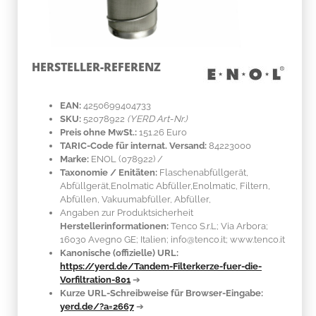
HERSTELLER-REFERENZ
EAN:
4250699404733
SKU:
52078922
(YERD Art-Nr.)
Preis ohne MwSt.:
151.26 Euro
TARIC-Code für internat. Versand:
84223000
Marke:
ENOL
(078922)
/
Taxonomie / Enitäten:
Flaschenabfüllgerät,
Abfüllgerät,Enolmatic Abfüller,Enolmatic, Filtern,
Abfüllen, Vakuumabfüller, Abfüller,
Angaben zur Produktsicherheit
Herstellerinformationen:
Tenco S.r.L; Via Arbora;
16030 Avegno GE; Italien; info@tenco.it; www.tenco.it
Kanonische (offizielle) URL:
https://yerd.de/Tandem-Filterkerze-fuer-die-
Vorfiltration-801
➔
Kurze URL-Schreibweise für Browser-Eingabe:
yerd.de/?a=2667
➔