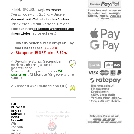
✓
inkl. 19% USt. , zzgl.
Versand
(Versandgewicht: 2,30 kg - Unsere
Versandtarif-Tabelle finden Sie hier
.
Oder klicken Sie auf "Versand" um den
Tarif für Ihren
aktuellen Warenkorb und
Ihrem Zielort
zu berechnen.)
Unverbindliche Preisempfehlung
des Herstellers
:
39,99 €
✓
(Sie sparen
18.98%
, also
7,59 €
)
✓
Gewährleistung: Gegenüber
Verbrauchern
gelten die
gesetzlichen
Mängelhaftungsrechte von
24
Monaten
, 12 Monate für gewerbliche
Kunden.
✓
Versand aus Deutschland (
DE
)
Für
Kunden
in der
Schweiz
oder
Non-EU:
Wir
können
diesen
Artikel