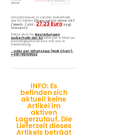
ohne
Umsatzsteuer in Länder außerhalb
der EU liefern
(Preis netto ohne VAT
27.23 Euro
/ MwSt. / USt.:
zzgl.
Steuern)
.
Setze dich für
Bestellungen
außerhalb der EU
bitte per e-Mail an
kontakt@yerd.de kurz mit uns in
Verbindung ...
...oder per
WhatsApp
(NUR Chat!):
+491796159552
INFO: Es
befinden sich
aktuell keine
Artikel im
aktiven
Lagerzulauf. Die
Lieferzeit dieses
Artikels beträgt