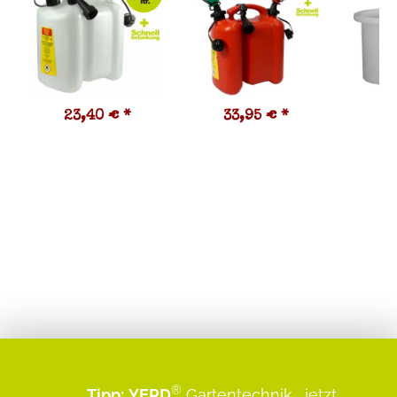
23,40 €
*
33,95 €
*
8
2,0
®
Tipp:
YERD
Gartentechnik
...jetzt