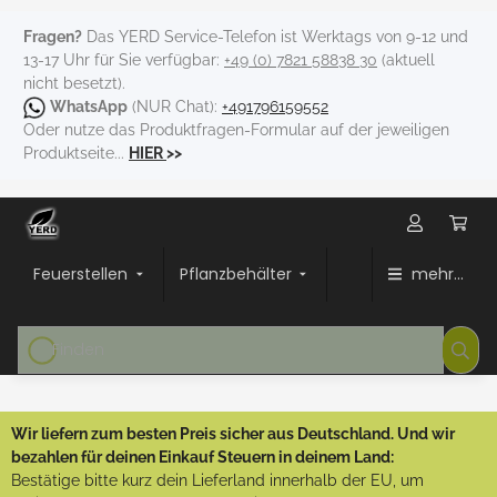
Fragen?
Das YERD Service-Telefon ist Werktags von 9-12 und
13-17 Uhr für Sie verfügbar:
+49 (0) 7821 58838 30
(aktuell
nicht besetzt).
WhatsApp
(NUR Chat):
+491796159552
Oder nutze das Produktfragen-Formular auf der jeweiligen
Produktseite...
HIER
>>
Feuerstellen
Pflanzbehälter
mehr...
Wir liefern zum besten Preis sicher aus Deutschland. Und wir
bezahlen für deinen Einkauf Steuern in deinem Land:
Bestätige bitte kurz dein Lieferland innerhalb der EU, um