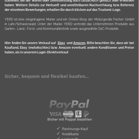
stammen, die die Waren oder Dienstleistung auch tatsächlich genutzt oder erworben
haben. Weitere Details zur Herkunft und unmittelbaren Nachverfolung bzw. Referenz
der einzelnen Bewertungen, erhalten Sie durch klicken auf das Trustami-Logo.
YERD ist eine eingetragene Marke und ein Online-Shop der Motorgeräte Fischer GmbH
in Lahr/Schwarzwald. Unter der Marke YERD vertreibt das Unternehmen Produkte aus
Garten-, Land-, Forst- und Kommunaltechnik sowie ausgewählte D2C-Produkte.
Hier finden Sie unsern Verkauf auf
Ebay
und
Amazon
. Bitte beachten Sie, dass wir bei
Kaufland, Ebay (motofischtec) bzw. Amazon eventuell andere Konditionen und Preise
haben, als in unserem Lager-Direktverkauf.
Sicher, bequem und flexibel kaufen...