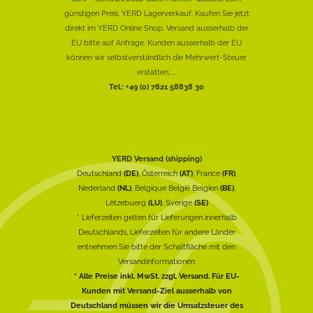
günstigen Preis. YERD Lagerverkauf: Kaufen Sie jetzt
direkt im YERD Online Shop. Versand ausserhalb der
EU bitte auf Anfrage. Kunden ausserhalb der EU
können wir selbstverständlich die Mehrwert-Steuer
erstatten......
Tel.: +49 (0) 7821 58838 30
YERD Versand (shipping)
Deutschland
(DE)
, Österreich
(AT)
, France
(FR)
,
Nederland
(NL)
, Belgique België Belgien
(BE)
,
Lëtzebuerg
(LU)
, Sverige
(SE)
* Lieferzeiten gelten für Lieferungen innerhalb
Deutschlands, Lieferzeiten für andere Länder
entnehmen Sie bitte der Schaltfläche mit den
Versandinformationen
* Alle Preise inkl. MwSt. zzgl. Versand. Für EU-
Kunden mit Versand-Ziel ausserhalb von
Deutschland müssen wir die Umsatzsteuer des