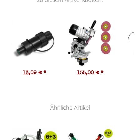
13,09 €
*
155,00 €
*
4
Ähnliche Artikel