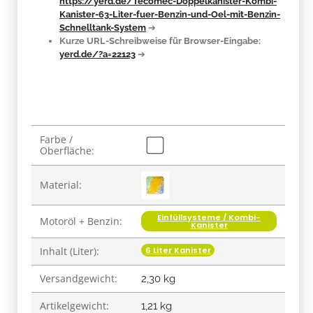
https://yerd.de/Tecomec-Doppelkanister-Kombi-
Kanister-63-Liter-fuer-Benzin-und-Oel-mit-Benzin-
Schnelltank-System
➔
Kurze URL-Schreibweise für Browser-Eingabe:
yerd.de/?a=22123
➔
Produkteigenschaft
Wert
Farbe /
Oberfläche:
Material:
Einfüllsysteme / Kombi-
Motoröl + Benzin:
Kanister
6 Liter Kanister
Inhalt (Liter):
Versandgewicht:
2,30 kg
Artikelgewicht:
1,21
kg