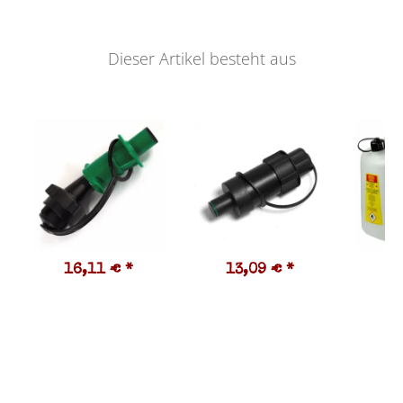
Dieser Artikel besteht aus
16,11 €
*
13,09 €
*
1