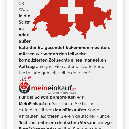
die
Ware
in die
Schw
eiz
oder
außer
halb der EU gesendet bekommen möchten,
müssen wir wegen des teilweise
komplizierten Zollrechts einen manuellen
Auftrag
anlegen. Eine automatisierte Shop-
Bestellung geht aktuell leider nicht!
Für die Schweiz empfehlen wir
MeinEinkauf.ch:
So können Sie bei uns
einfach mit Ihrem
MeinEinkauf.ch
Konto
einkaufen, als wären Sie ein deutscher Kunde
(
inkl. kostenlosem deutschen Versand ab 250
Euro Warenwert
) und Ihre Sendung über