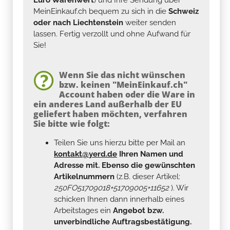
MeinEinkauf.ch bequem zu sich in die
Schweiz
oder nach Liechtenstein
weiter senden
lassen. Fertig verzollt und ohne Aufwand für
Sie!
Wenn Sie das nicht wünschen
bzw. keinen "MeinEinkauf.ch"
Account haben oder die Ware in
ein anderes Land außerhalb der EU
geliefert haben möchten, verfahren
Sie bitte wie folgt:
Teilen Sie uns hierzu bitte per Mail an
kontakt@yerd.de
Ihren Namen und
Adresse mit. Ebenso die gewünschten
Artikelnummern
(z.B. dieser Artikel:
250FO51709018+51709005+11652
). Wir
schicken Ihnen dann innerhalb eines
Arbeitstages ein
Angebot bzw.
unverbindliche Auftragsbestätigung.