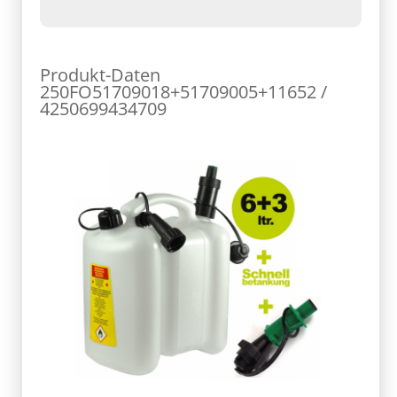
Produkt-Daten
250FO51709018+51709005+11652 /
4250699434709