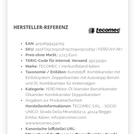
HERSTELLER-REFERENZ
EAN:
4250699434709
SKU:
250FO51709018+51709005+11652
(YERD Art-Nr.)
Preis ohne MwSt.:
27.23 Euro
TARIC-Code für internat. Versand:
39233090
Marke:
TECOMEC
/ Herkunftsland
Italien
Taxonomie / Enitäten:
Kunststoff
, Kombikanister mit
Einfüllsystem, Doppelkanister mit Autostopp Benzin
und Öl, Kombikanister für Kettensägen
Kategorie:
YERD Motor-Öl (Kanister Benzinkanister
Ölkanister Kombikansiter Doppelkanister)
Angaben zur Produktsicherheit
Herstellerinformationen:
TECOMEC S.R.L. - SOCIO
UNICO; Strada Della Mirandola 11; 42124 Reggio
Emilia; Italien; info@tecomec.com;
www.tecomec.com
Kanonische (offizielle) URL: