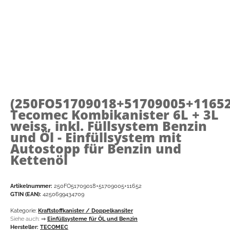
(250FO51709018+51709005+11652
Tecomec Kombikanister 6L + 3L
weiss, inkl. Füllsystem Benzin
und Öl - Einfüllsystem mit
Autostopp für Benzin und
Kettenöl
Artikelnummer:
250FO51709018+51709005+11652
GTIN (EAN):
4250699434709
Kategorie:
Kraftstoffkanister / Doppelkansiter
Siehe auch:
⇒
Einfüllsysteme für ÖL und Benzin
Hersteller:
TECOMEC