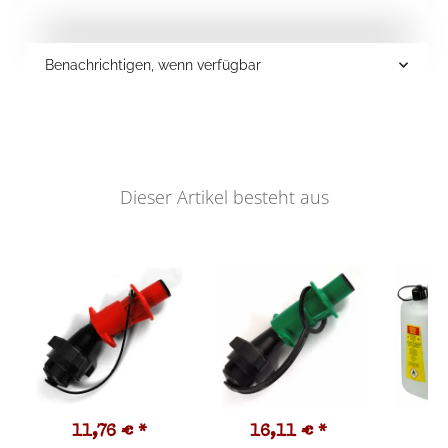
Benachrichtigen, wenn verfügbar
Dieser Artikel besteht aus
11,76 €
*
16,11 €
*
1