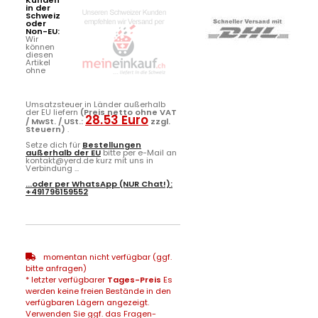
in der
Schweiz
oder
Non-EU:
Wir
können
diesen
Artikel
ohne
Umsatzsteuer in Länder außerhalb
der EU liefern
(Preis netto ohne VAT
28.53 Euro
/ MwSt. / USt.:
zzgl.
Steuern)
.
Setze dich für
Bestellungen
außerhalb der EU
bitte per e-Mail an
kontakt@yerd.de kurz mit uns in
Verbindung ...
...oder per
WhatsApp
(NUR Chat!):
+491796159552
momentan nicht verfügbar (ggf.
bitte anfragen)
* letzter verfügbarer
Tages-Preis
Es
werden keine freien Bestände in den
verfügbaren Lägern angezeigt.
Verwenden Sie ggf. das Fragen-