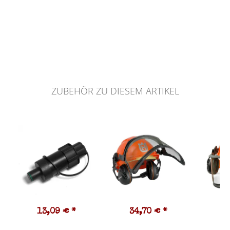
ZUBEHÖR ZU DIESEM ARTIKEL
13,09 €
*
34,70 €
*
5