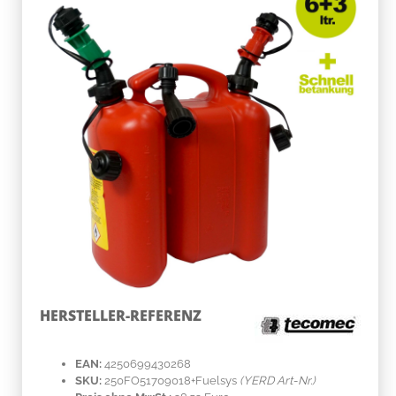
HERSTELLER-REFERENZ
EAN:
4250699430268
SKU:
250FO51709018+Fuelsys
(YERD Art-Nr.)