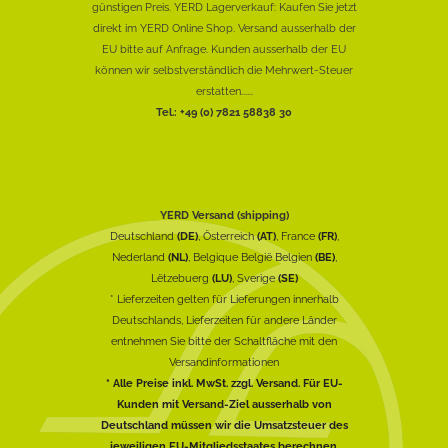
günstigen Preis. YERD Lagerverkauf: Kaufen Sie jetzt
direkt im YERD Online Shop. Versand ausserhalb der
EU bitte auf Anfrage. Kunden ausserhalb der EU
können wir selbstverständlich die Mehrwert-Steuer
erstatten......
Tel.: +49 (0) 7821 58838 30
YERD Versand (shipping)
Deutschland
(DE)
, Österreich
(AT)
, France
(FR)
,
Nederland
(NL)
, Belgique België Belgien
(BE)
,
Lëtzebuerg
(LU)
, Sverige
(SE)
* Lieferzeiten gelten für Lieferungen innerhalb
Deutschlands, Lieferzeiten für andere Länder
entnehmen Sie bitte der Schaltfläche mit den
Versandinformationen
* Alle Preise inkl. MwSt. zzgl. Versand. Für EU-
Kunden mit Versand-Ziel ausserhalb von
Deutschland müssen wir die Umsatzsteuer des
jeweiligen EU-Mitgliedsstaates berechnen.