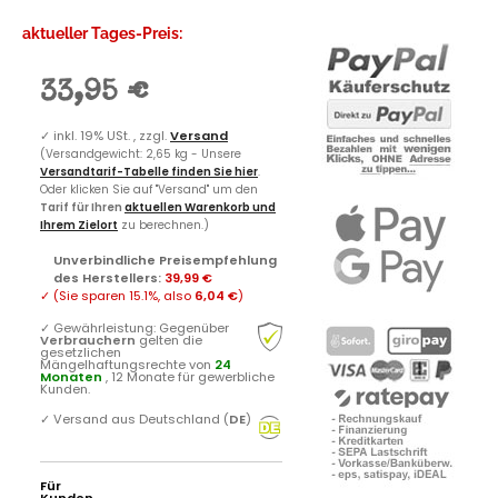
aktueller Tages-Preis:
33,95 €
✓
inkl. 19% USt. , zzgl.
Versand
(Versandgewicht: 2,65 kg - Unsere
Versandtarif-Tabelle finden Sie hier
.
Oder klicken Sie auf "Versand" um den
Tarif für Ihren
aktuellen Warenkorb und
Ihrem Zielort
zu berechnen.)
Unverbindliche Preisempfehlung
des Herstellers
:
39,99 €
✓
(Sie sparen
15.1%
, also
6,04 €
)
✓
Gewährleistung: Gegenüber
Verbrauchern
gelten die
gesetzlichen
Mängelhaftungsrechte von
24
Monaten
, 12 Monate für gewerbliche
Kunden.
✓
Versand aus Deutschland (
DE
)
Für
Kunden