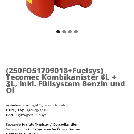
(250FO51709018+Fuelsys)
Tecomec Kombikanister 6L +
3L, inkl. Füllsystem Benzin und
Öl
Artikelnummer:
250FO51709018+Fuelsys
GTIN (EAN):
4250699430268
HAN:
FO51709017+Fuelsys
Kategorie:
Kraftstoffkanister / Doppelkansiter
Siehe auch:
⇒
Einfüllsysteme für ÖL und Benzin
Hersteller:
TECOMEC