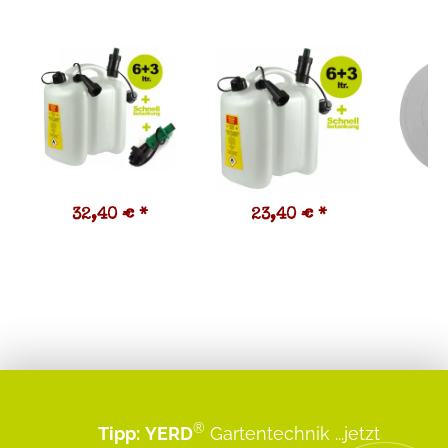
32,40 €
*
23,40 €
*
9
®
Tipp:
YERD
Gartentechnik
...jetzt