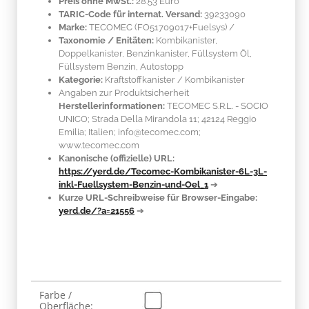
Preis ohne MwSt.:
28.53 Euro
TARIC-Code für internat. Versand:
39233090
Marke:
TECOMEC
(FO51709017+Fuelsys)
/
Taxonomie / Enitäten:
Kombikanister,
Doppelkanister, Benzinkanister, Füllsystem Öl,
Füllsystem Benzin, Autostopp
Kategorie:
Kraftstoffkanister / Kombikanister
Angaben zur Produktsicherheit
Herstellerinformationen:
TECOMEC S.R.L. - SOCIO
UNICO; Strada Della Mirandola 11; 42124 Reggio
Emilia; Italien; info@tecomec.com;
www.tecomec.com
Kanonische (offizielle) URL:
https://yerd.de/Tecomec-Kombikanister-6L-3L-
inkl-Fuellsystem-Benzin-und-Oel_1
➔
Kurze URL-Schreibweise für Browser-Eingabe:
yerd.de/?a=21556
➔
Produkteigenschaft
Wert
Farbe /
Oberfläche: