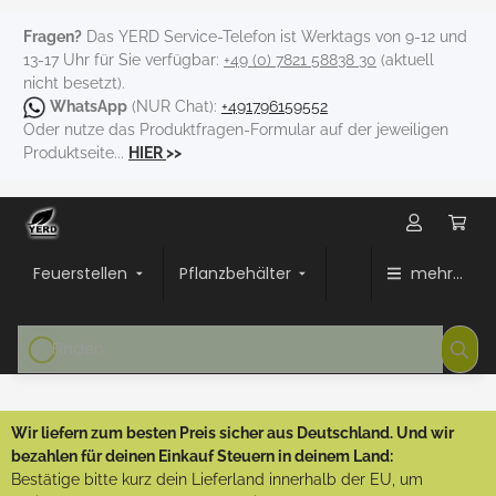
Fragen?
Das YERD Service-Telefon ist Werktags von 9-12 und
13-17 Uhr für Sie verfügbar:
+49 (0) 7821 58838 30
(aktuell
nicht besetzt).
WhatsApp
(NUR Chat):
+491796159552
Oder nutze das Produktfragen-Formular auf der jeweiligen
Produktseite...
HIER
>>
Feuerstellen
Pflanzbehälter
mehr...
Wir liefern zum besten Preis sicher aus Deutschland. Und wir
bezahlen für deinen Einkauf Steuern in deinem Land:
Bestätige bitte kurz dein Lieferland innerhalb der EU, um