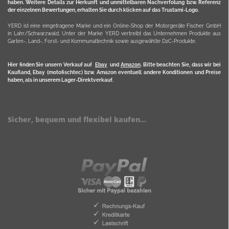
haben. Weitere Details zur Herkunft und unmittelbaren Nachverfolung bzw. Referenz
der einzelnen Bewertungen, erhalten Sie durch klicken auf das Trustami-Logo.
YERD ist eine eingetragene Marke und ein Online-Shop der Motorgeräte Fischer GmbH
in Lahr/Schwarzwald. Unter der Marke YERD vertreibt das Unternehmen Produkte aus
Garten-, Land-, Forst- und Kommunaltechnik sowie ausgewählte D2C-Produkte.
Hier finden Sie unsern Verkauf auf
Ebay
und
Amazon
. Bitte beachten Sie, dass wir bei
Kaufland, Ebay (motofischtec) bzw. Amazon eventuell andere Konditionen und Preise
haben, als in unserem Lager-Direktverkauf.
Sicher, bequem und flexibel kaufen...