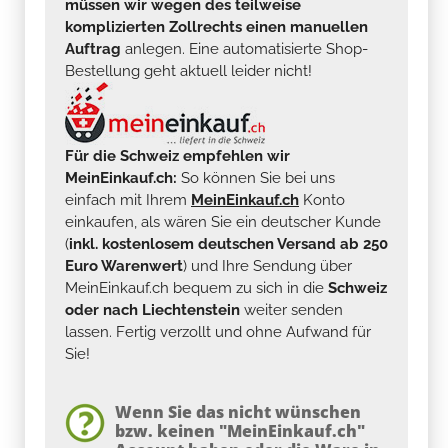
müssen wir wegen des teilweise
komplizierten Zollrechts einen manuellen
Auftrag
anlegen. Eine automatisierte Shop-
Bestellung geht aktuell leider nicht!
Für die Schweiz empfehlen wir
MeinEinkauf.ch:
So können Sie bei uns
einfach mit Ihrem
MeinEinkauf.ch
Konto
einkaufen, als wären Sie ein deutscher Kunde
(
inkl. kostenlosem deutschen Versand ab 250
Euro Warenwert
) und Ihre Sendung über
MeinEinkauf.ch bequem zu sich in die
Schweiz
oder nach Liechtenstein
weiter senden
lassen. Fertig verzollt und ohne Aufwand für
Sie!
Wenn Sie das nicht wünschen
bzw. keinen "MeinEinkauf.ch"