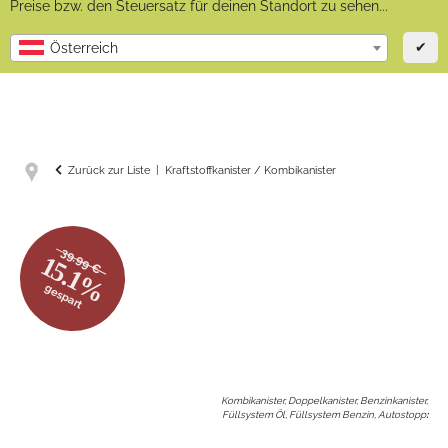
Preise bzw. den Steuersatz für deinen Standort zu sehen...
✔
Österreich
Zurück zur Liste
Kraftstoffkanister / Kombikanister
39.99 €
15.1%
gespart
Kombikanister, Doppelkanister, Benzinkanister,
Füllsystem Öl, Füllsystem Benzin, Autostopp
: