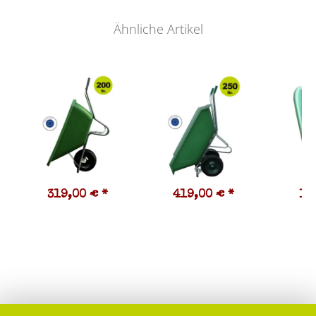
Ähnliche Artikel
319,00 €
*
419,00 €
*
10