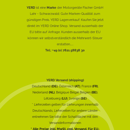
YERD
ist eine
Marke
der Motorgeräte Fischer GmbH
Lahr - Schwarzwald: Gute Marken-Qualität zum
günstigen Preis. YERD Lagerverkauf: Kaufen Sie jetzt
direkt im YERD Online Shop. Versand ausserhalb der
EU bitte auf Anfrage. Kunden ausserhalb der EU
können wir selbstverständlich die Mehrwert-Steuer
erstatten......
Tel.: +49 (0) 7821 58838 30
YERD Versand (shipping)
Deutschland
(DE)
, Österreich
(AT)
, France
(FR)
,
Nederland
(NL)
, Belgique België Belgien
(BE)
,
Lëtzebuerg
(LU)
, Sverige
(SE)
* Lieferzeiten gelten für Lieferungen innerhalb
Deutschlands, Lieferzeiten für andere Länder
entnehmen Sie bitte der Schaltfläche mit den
Versandinformationen
* Alle Preise inkl. MwSt. zzgl. Versand. Für EU-