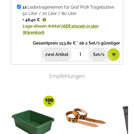
1x
Ledertrageriemen für Graf Profi Tragebütten
50 Liter / 70 Liter / 80 Liter
+ 48,40 €
Lege diesen Artikel
HIER einzeln in den
Warenkorb
Gesamtpreis
153,80 €
*
ab
2
Set/s günstiger
zwei
Artikel
Set/s
Empfehlungen