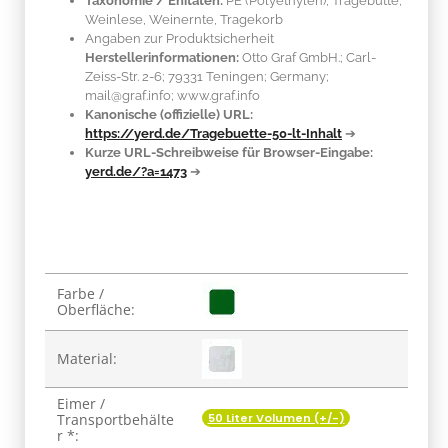
Taxonomie / Enitäten:
PE (Polyethylen)
, Tragebütte,
Weinlese, Weinernte, Tragekorb
Angaben zur Produktsicherheit
Herstellerinformationen:
Otto Graf GmbH.; Carl-
Zeiss-Str. 2-6; 79331 Teningen; Germany;
mail@graf.info; www.graf.info
Kanonische (offizielle) URL:
https://yerd.de/Tragebuette-50-lt-Inhalt
➔
Kurze URL-Schreibweise für Browser-Eingabe:
yerd.de/?a=1473
➔
Produkteigenschaft
Wert
Farbe /
Oberfläche:
Material:
Eimer /
50 Liter Volumen (+/-)
Transportbehälte
r *: