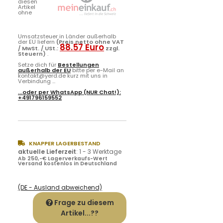
diesen
Artikel
ohne
Umsatzsteuer in Länder außerhalb
der EU liefern
(Preis netto ohne VAT
88.57 Euro
/ MwSt. / USt.:
zzgl.
Steuern)
.
Setze dich für
Bestellungen
außerhalb der EU
bitte per e-Mail an
kontakt@yerd.de kurz mit uns in
Verbindung ...
...oder per
WhatsApp
(NUR Chat!):
+491796159552
KNAPPER LAGERBESTAND
aktuelle Lieferzeit
:
1 - 3 Werktage
Ab 250,-€ Lagerverkaufs-Wert
Versand kostenlos in Deutschland
(DE - Ausland abweichend)
Frage zu diesem
Artikel...??