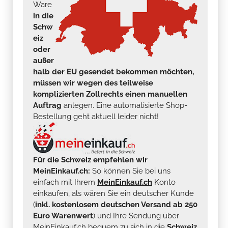
Ware
in die
Schw
eiz
oder
außer
halb der EU gesendet bekommen möchten,
müssen wir wegen des teilweise
komplizierten Zollrechts einen manuellen
Auftrag
anlegen. Eine automatisierte Shop-
Bestellung geht aktuell leider nicht!
Für die Schweiz empfehlen wir
MeinEinkauf.ch:
So können Sie bei uns
einfach mit Ihrem
MeinEinkauf.ch
Konto
einkaufen, als wären Sie ein deutscher Kunde
(
inkl. kostenlosem deutschen Versand ab 250
Euro Warenwert
) und Ihre Sendung über
MeinEinkauf.ch bequem zu sich in die
Schweiz