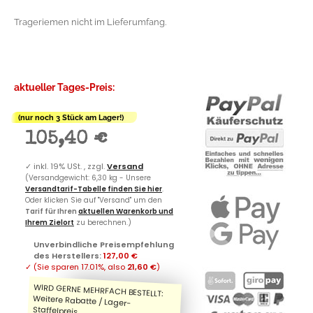
Trageriemen nicht im Lieferumfang.
aktueller Tages-Preis:
(nur noch 3 Stück am Lager!)
105,40 €
✓
inkl. 19% USt. , zzgl.
Versand
(Versandgewicht: 6,30 kg - Unsere
Versandtarif-Tabelle finden Sie hier
.
Oder klicken Sie auf "Versand" um den
Tarif für Ihren
aktuellen Warenkorb und
Ihrem Zielort
zu berechnen.)
Unverbindliche Preisempfehlung
des Herstellers
:
127,00 €
✓
(Sie sparen
17.01%
, also
21,60 €
)