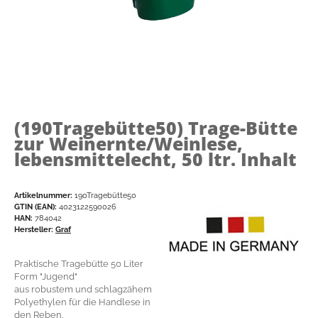
(190Tragebütte50)
Trage-Bütte
zur Weinernte/Weinlese,
lebensmittelecht, 50 ltr. Inhalt
Artikelnummer:
190Tragebütte50
GTIN (EAN):
4023122590026
HAN:
784042
Hersteller:
Graf
Praktische Tragebütte 50 Liter
Form "Jugend"
aus robustem und schlagzähem
Polyethylen für die Handlese in
den Reben.