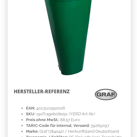
HERSTELLER-REFERENZ
EAN:
4023122590026
SKU:
190Tragebütte50
(YERD Art-Nr.)
Preis ohne MwSt.:
88.57 Euro
TARIC-Code für internat. Versand:
39269097
Marke:
Graf
(784042)
/ Herkunftsland
Deutschland