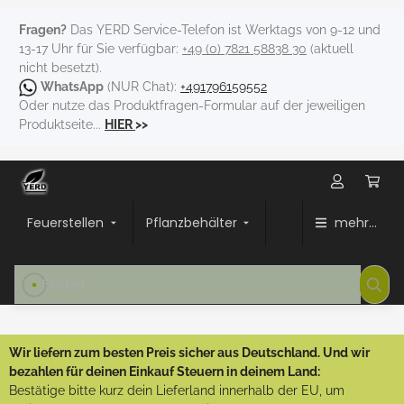
Fragen?
Das YERD Service-Telefon ist Werktags von 9-12 und
13-17 Uhr für Sie verfügbar:
+49 (0) 7821 58838 30
(aktuell
nicht besetzt).
WhatsApp
(NUR Chat):
+491796159552
Oder nutze das Produktfragen-Formular auf der jeweiligen
Produktseite...
HIER
>>
Feuerstellen
Pflanzbehälter
mehr...
Wir liefern zum besten Preis sicher aus Deutschland. Und wir
bezahlen für deinen Einkauf Steuern in deinem Land:
Bestätige bitte kurz dein Lieferland innerhalb der EU, um