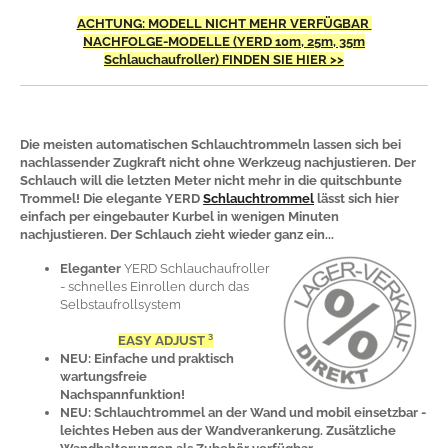
ACHTUNG: MODELL NICHT MEHR VERFÜGBAR
NACHFOLGE-MODELLE (YERD 10m, 25m, 35m
Schlauchaufroller) FINDEN SIE HIER >>
Die meisten automatischen Schlauchtrommeln lassen sich bei
nachlassender Zugkraft nicht ohne Werkzeug nachjustieren. Der
Schlauch will die letzten Meter nicht mehr in die quitschbunte
Trommel! Die elegante YERD
Schlauchtrommel
lässt sich hier
einfach per eingebauter Kurbel in wenigen Minuten
nachjustieren. Der Schlauch zieht wieder ganz ein...
Eleganter
YERD Schlauchaufroller
- schnelles Einrollen durch das
Selbstaufrollsystem
EASY ADJUST ³
NEU: Einfache und praktisch
wartungsfreie
Nachspannfunktion!
NEU: Schlauchtrommel an der Wand und mobil einsetzbar -
leichtes Heben aus der Wandverankerung. Zusätzliche