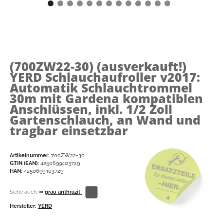
(700ZW22-30)
(ausverkauft!)
YERD Schlauchaufroller v2017:
Automatik Schlauchtrommel
30m mit Gardena kompatiblen
Anschlüssen, inkl. 1/2 Zoll
Gartenschlauch, an Wand und
tragbar einsetzbar
Artikelnummer:
700ZW22-30
GTIN (EAN):
4250699403729
HAN:
4250699403729
Siehe auch:
⇒
grau anthrazit
Hersteller:
YERD