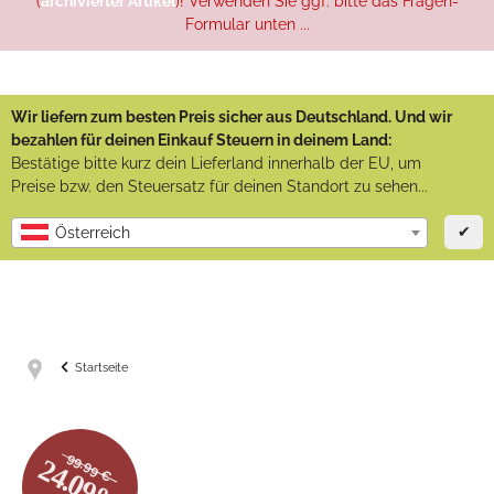
(
archivierter Artikel
)! Verwenden Sie ggf. bitte das Fragen-
Formular unten ...
Wir liefern zum besten Preis sicher aus Deutschland. Und wir
bezahlen für deinen Einkauf Steuern in deinem Land:
Bestätige bitte kurz dein Lieferland innerhalb der EU, um
Preise bzw. den Steuersatz für deinen Standort zu sehen...
✔
Österreich
Startseite
99.99 €
24.09%