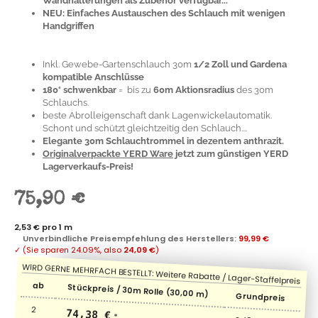
Wandhalterungen als Zubehör verfügbar...
NEU: Einfaches Austauschen des Schlauch mit wenigen
Handgriffen
Inkl. Gewebe-Gartenschlauch 30m
1/2 Zoll und Gardena
kompatible Anschlüsse
180° schwenkbar
= bis zu
60m Aktionsradius
des 30m
Schlauchs.
beste Abrolleigenschaft dank Lagenwickelautomatik.
Schont und schützt gleichtzeitig den Schlauch....
Elegante 30m Schlauchtrommel in dezentem anthrazit.
Originalverpackte YERD Ware
jetzt zum günstigen YERD
Lagerverkaufs-Preis!
75,90 €
2,53 € pro 1 m
Unverbindliche Preisempfehlung des Herstellers
:
99,99 €
✓
(Sie sparen
24.09%
, also
24,09 €
)
ab
Stückpreis / 30m Rolle (30,00 m)
Grundpreis
2
74,38 €
*