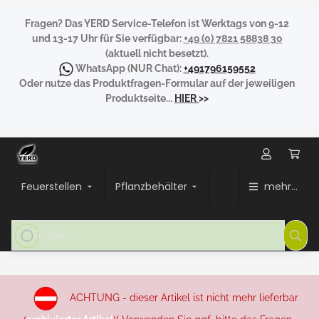
Fragen?
Das YERD Service-Telefon ist Werktags von 9-12
und 13-17 Uhr für Sie verfügbar:
+49 (0) 7821 58838 30
(aktuell nicht besetzt).
WhatsApp
(NUR Chat):
+491796159552
Oder nutze das Produktfragen-Formular auf der jeweiligen
Produktseite...
HIER
>>
Feuerstellen
Pflanzbehälter
mehr...
ACHTUNG - dieser Artikel ist nicht mehr lieferbar