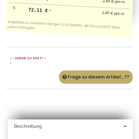
2,48 € pro m
5
72,11 €
*
2,40 € pro m
-- LEIDER ZU SPÄT! -
-
Frage zu diesem Artikel...??
Beschreibung