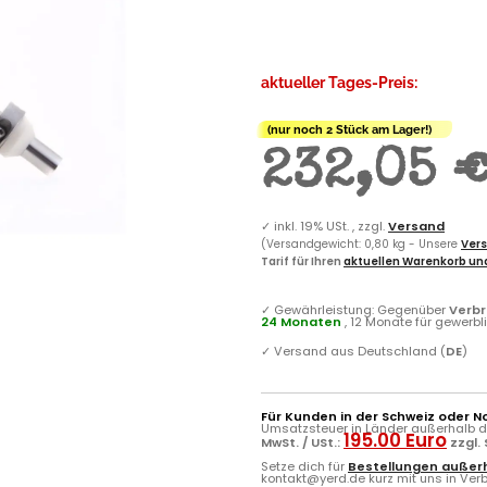
aktueller Tages-Preis:
(nur noch 2 Stück am Lager!)
232,05 
✓
inkl. 19% USt. , zzgl.
Versand
(Versandgewicht: 0,80 kg - Unsere
Vers
Tarif für Ihren
aktuellen Warenkorb und
✓
Gewährleistung: Gegenüber
Verb
24 Monaten
, 12 Monate für gewerb
✓
Versand aus Deutschland (
DE
)
Für Kunden in der Schweiz oder N
Umsatzsteuer in Länder außerhalb de
195.00 Euro
MwSt. / USt.:
zzgl.
Setze dich für
Bestellungen außerh
kontakt@yerd.de kurz mit uns in Verbi