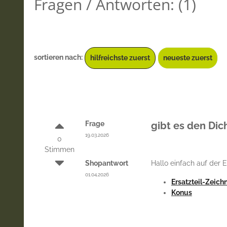
Fragen / Antworten:
(
1
)
sortieren nach:
hilfreichste zuerst
neueste zuerst
Frage
gibt es den Dich
19.03.2026
0
Stimmen
Shopantwort
Hallo einfach auf der E
01.04.2026
Ersatzteil-Zeich
Konus