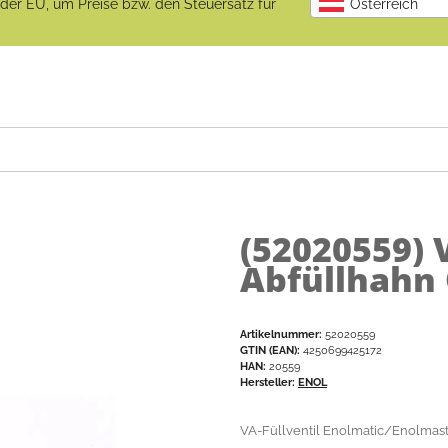
b der EU, um Preise bzw. den Steuersatz für
Österreich
(52020559)
Abfüllhahn 
Artikelnummer:
52020559
GTIN (EAN):
4250699425172
HAN:
20559
Hersteller:
ENOL
VA-Füllventil Enolmatic/Enolmaste