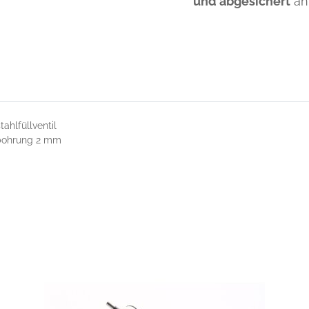
und abgesichert
an
ahlfüllventil
bohrung 2 mm