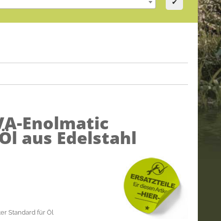
✔
VA-Enolmatic
Öl aus Edelstahl
r Standard für Öl