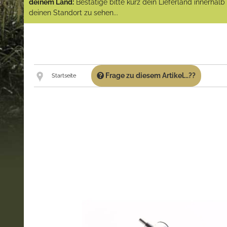
deinem Land:
Bestätige bitte kurz dein Lieferland innerhal
deinen Standort zu sehen...
Frage zu diesem Artikel...??
Startseite