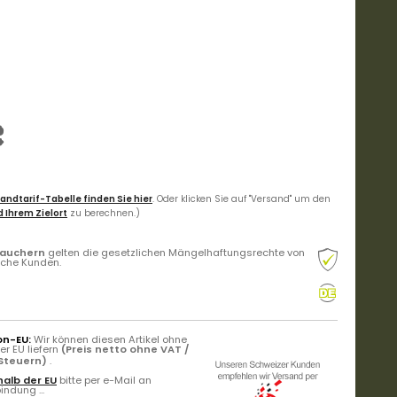
€
andtarif-Tabelle finden Sie hier
. Oder klicken Sie auf "Versand" um den
 Ihrem Zielort
zu berechnen.)
rauchern
gelten die gesetzlichen Mängelhaftungsrechte von
liche Kunden.
on-EU:
Wir können diesen Artikel ohne
r EU liefern
(Preis netto ohne VAT /
 Steuern)
.
alb der EU
bitte per e-Mail an
ndung ...