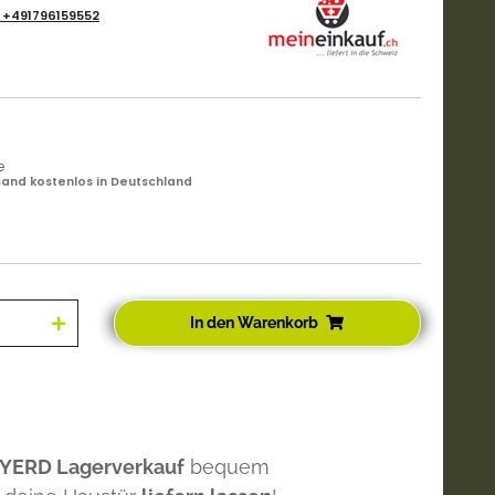
:
+491796159552
e
and kostenlos in Deutschland
In den Warenkorb
 YERD Lagerverkauf
bequem