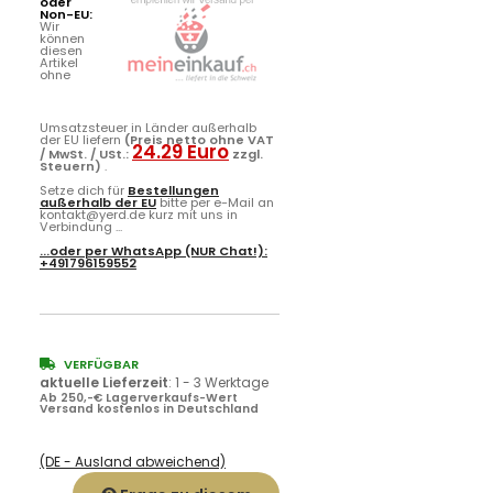
oder
Non-EU:
Wir
können
diesen
Artikel
ohne
Umsatzsteuer in Länder außerhalb
der EU liefern
(Preis netto ohne VAT
24.29 Euro
/ MwSt. / USt.:
zzgl.
Steuern)
.
Setze dich für
Bestellungen
außerhalb der EU
bitte per e-Mail an
kontakt@yerd.de kurz mit uns in
Verbindung ...
...oder per
WhatsApp
(NUR Chat!):
+491796159552
VERFÜGBAR
aktuelle Lieferzeit
:
1 - 3 Werktage
Ab 250,-€ Lagerverkaufs-Wert
Versand kostenlos in Deutschland
(DE - Ausland abweichend)