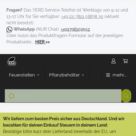
Fragen?
Das YERD Service-Telefon ist Werktags von 9-12 und
13-17 Uhr für Sie verfügbar:
+49 (0) 7821 58838 30
(aktuell
nicht besetzt).
WhatsApp
(NUR Chat):
+491796159552
Oder nutze das Produktfragen-Formular auf der jeweiligen
Produktseite...
HIER
>>
Feuerstellen
Pflanzbehälter
mehr...
Wir liefern zum besten Preis sicher aus Deutschland. Und wir
bezahlen für deinen Einkauf Steuern in deinem Land:
Bestätige bitte kurz dein Lieferland innerhalb der EU, um