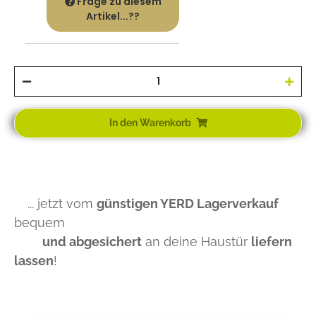
Frage zu diesem
Artikel...??
In den Warenkorb
... jetzt vom
günstigen YERD Lagerverkauf
bequem
und abgesichert
an deine Haustür
liefern
lassen
!