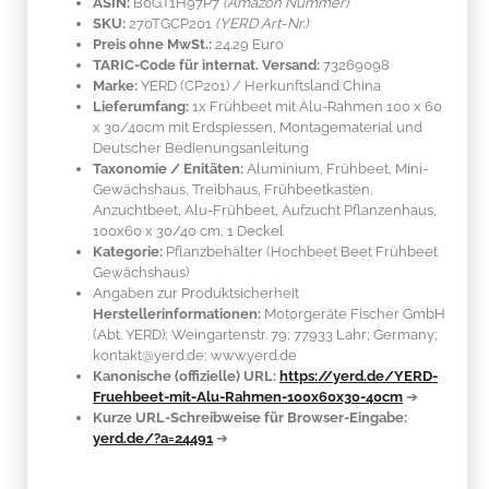
ASIN:
B0GT1H97P7
(Amazon Nummer)
SKU:
270TGCP201
(YERD Art-Nr.)
Preis ohne MwSt.:
24.29 Euro
TARIC-Code für internat. Versand:
73269098
Marke:
YERD
(CP201)
/ Herkunftsland
China
Lieferumfang:
1x Frühbeet mit Alu-Rahmen 100 x 60
x 30/40cm mit Erdspiessen, Montagematerial und
Deutscher Bedienungsanleitung
Taxonomie / Enitäten:
Aluminium
, Frühbeet, Mini-
Gewächshaus, Treibhaus, Frühbeetkasten,
Anzuchtbeet, Alu-Frühbeet, Aufzucht Pflanzenhaus,
100x60 x 30/40 cm, 1 Deckel
Kategorie:
Pflanzbehälter (Hochbeet Beet Frühbeet
Gewächshaus)
Angaben zur Produktsicherheit
Herstellerinformationen:
Motorgeräte Fischer GmbH
(Abt. YERD); Weingartenstr. 79; 77933 Lahr; Germany;
kontakt@yerd.de; www.yerd.de
Kanonische (offizielle) URL:
https://yerd.de/YERD-
Fruehbeet-mit-Alu-Rahmen-100x60x30-40cm
➔
Kurze URL-Schreibweise für Browser-Eingabe:
yerd.de/?a=24491
➔