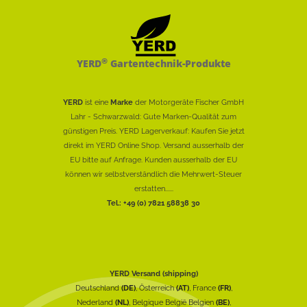
®
YERD
Gartentechnik-Produkte
YERD
ist eine
Marke
der Motorgeräte Fischer GmbH
Lahr - Schwarzwald: Gute Marken-Qualität zum
günstigen Preis. YERD Lagerverkauf: Kaufen Sie jetzt
direkt im YERD Online Shop. Versand ausserhalb der
EU bitte auf Anfrage. Kunden ausserhalb der EU
können wir selbstverständlich die Mehrwert-Steuer
erstatten......
Tel.: +49 (0) 7821 58838 30
YERD Versand (shipping)
Deutschland
(DE)
, Österreich
(AT)
, France
(FR)
,
Nederland
(NL)
, Belgique België Belgien
(BE)
,