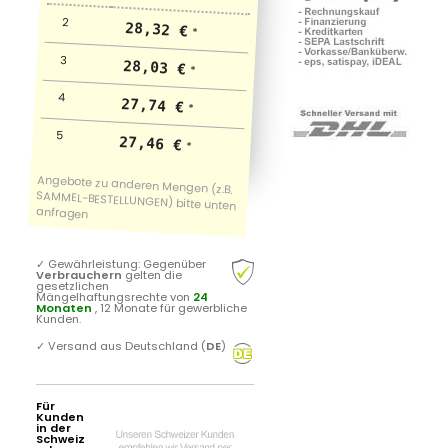
2
28,32 €
*
3
28,03 €
*
4
27,74 €
*
5
27,46 €
*
✓
Gewährleistung: Gegenüber
Verbrauchern
gelten die
gesetzlichen
Mängelhaftungsrechte von
24
Monaten
, 12 Monate für gewerbliche
Kunden.
✓
Versand aus Deutschland (
DE
)
Für
Kunden
in der
Schweiz