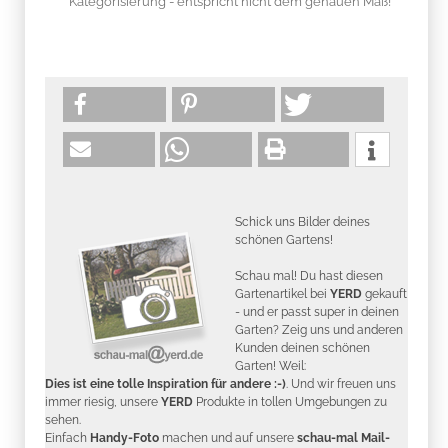
* Kategorisierung - entspricht nicht dem genauen Maß!
Schick uns Bilder deines
schönen Gartens!
Schau mal! Du hast diesen
Gartenartikel bei
YERD
gekauft
- und er passt super in deinen
Garten? Zeig uns und anderen
Kunden deinen schönen
Garten! Weil:
Dies ist eine tolle Inspiration für andere :-)
. Und wir freuen uns
immer riesig, unsere
YERD
Produkte in tollen Umgebungen zu
sehen.
Einfach
Handy-Foto
machen und auf unsere
schau-mal Mail-