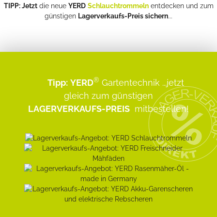
TIPP: Jetzt
die neue
YERD
Schlauchtrommeln
entdecken und zum
günstigen
Lagerverkaufs-Preis sichern
...
®
Tipp:
YERD
Gartentechnik
...jetzt
gleich zum günstigen
LAGERVERKAUFS-PREIS
mitbestellen!