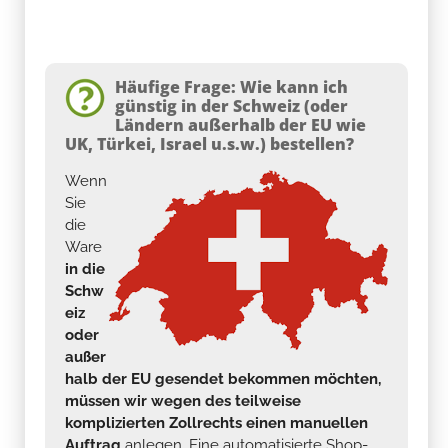
Häufige Frage: Wie kann ich
günstig in der Schweiz (oder
Ländern außerhalb der EU wie
UK, Türkei, Israel u.s.w.) bestellen?
Wenn
Sie
die
Ware
in die
Schw
eiz
oder
außer
halb der EU gesendet bekommen möchten,
müssen wir wegen des teilweise
komplizierten Zollrechts einen manuellen
Auftrag
anlegen. Eine automatisierte Shop-