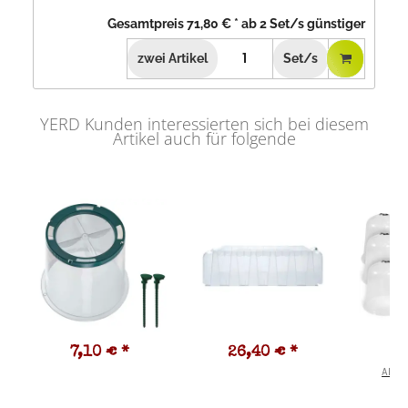
Gesamtpreis
71,80 €
*
ab
2
Set/s günstiger
zwei
Artikel
Set/s
YERD Kunden interessierten sich bei diesem
Artikel auch für folgende
7,10 €
*
26,40 €
*
2
Alter 