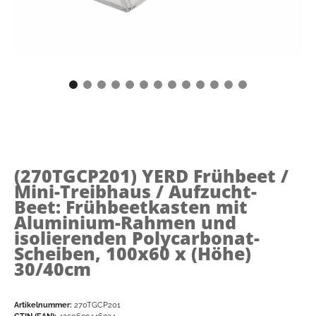
(270TGCP201)
YERD Frühbeet /
Mini-Treibhaus / Aufzucht-
Beet: Frühbeetkasten mit
Aluminium-Rahmen und
isolierenden Polycarbonat-
Scheiben, 100x60 x (Höhe)
30/40cm
Artikelnummer:
270TGCP201
GTIN (EAN):
4250699446924