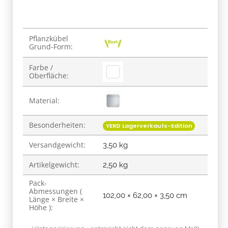
Produkteigenschaft
Wert
Pflanzkübel
Grund-Form:
Farbe /
Oberfläche:
Material:
Besonderheiten:
YERD Lagerverkaufs-Edition
Versandgewicht:
3,50 kg
Artikelgewicht:
2,50
kg
Pack-
Abmessungen (
102,00 × 62,00 × 3,50 cm
Länge × Breite ×
Höhe ):