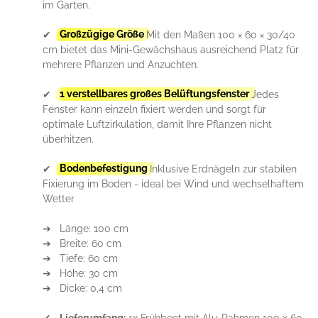
im Garten.
✔
Großzügige Größe
Mit den Maßen 100 × 60 × 30/40
cm bietet das Mini-Gewächshaus ausreichend Platz für
mehrere Pflanzen und Anzuchten.
✔
1 verstellbares großes Belüftungsfenster
Jedes
Fenster kann einzeln fixiert werden und sorgt für
optimale Luftzirkulation, damit Ihre Pflanzen nicht
überhitzen.
✔
Bodenbefestigung
Inklusive Erdnägeln zur stabilen
Fixierung im Boden - ideal bei Wind und wechselhaftem
Wetter
➔ Länge: 100 cm
➔ Breite: 60 cm
➔ Tiefe: 60 cm
➔ Höhe: 30 cm
➔ Dicke: 0,4 cm
✔
Lieferumfang:
1x Frühbeet mit Alu-Rahmen 100 x 60