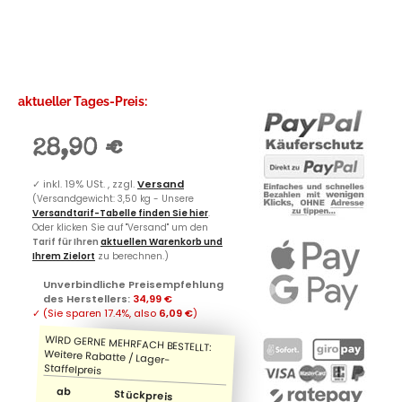
aktueller Tages-Preis:
28,90 €
✓
inkl. 19% USt. , zzgl.
Versand
(Versandgewicht: 3,50 kg - Unsere
Versandtarif-Tabelle finden Sie hier
.
Oder klicken Sie auf "Versand" um den
Tarif für Ihren
aktuellen Warenkorb und
Ihrem Zielort
zu berechnen.)
Unverbindliche Preisempfehlung
des Herstellers
:
34,99 €
✓
(Sie sparen
17.4%
, also
6,09 €
)
ab
Stückpreis