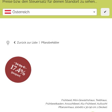
Preise bzw. den Steuersatz für deinen Standort zu sehen...
✔
Österreich
Zurück zur Liste
Pflanzbehälter
34.99 €
17.4%
gespart
Frühbeet, Mini-Gewächshaus, Treibhaus,
Frühbeetkasten, Anzuchtbeet, Alu-Frühbeet, Aufzucht
Pflanzenhaus, 100x60 x 30/40 cm, 1 Deckel
: