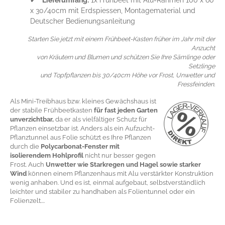
x 30/40cm mit Erdspiessen, Montagematerial und
Deutscher Bedienungsanleitung
Starten Sie jetzt mit einem Frühbeet-Kasten früher im Jahr mit der
Anzucht
von Kräutern und Blumen und schützen Sie Ihre Sämlinge oder
Setzlinge
und Topfpflanzen bis 30/40cm Höhe vor Frost, Unwetter und
Fressfeinden.
Als Mini-Treibhaus bzw. kleines Gewächshaus ist
der stabile Frühbeetkasten
für fast jeden Garten
unverzichtbar,
da er als vielfältiger Schutz für
Pflanzen einsetzbar ist.
Anders als ein Aufzucht-
Pflanztunnel aus Folie schützt es Ihre Pflanzen
durch die
Polycarbonat-Fenster mit
isolierendem Hohlprofil
nicht nur besser gegen
Frost. Auch
Unwetter wie Starkregen und Hagel sowie starker
Wind
können einem Pflanzenhaus mit Alu verstärkter Konstruktion
wenig anhaben. Und es ist, einmal aufgebaut, selbstverständlich
leichter und stabiler zu handhaben als Folientunnel oder ein
Folienzelt....