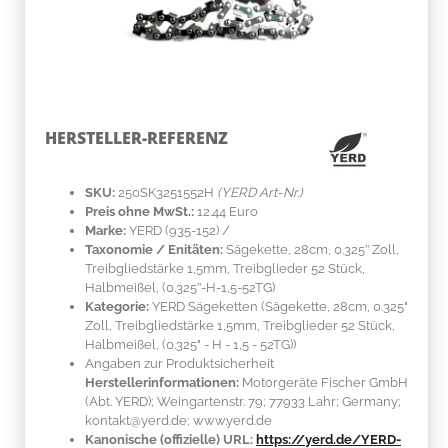
HERSTELLER-REFERENZ
SKU:
250SK3251552H
(YERD Art-Nr.)
Preis ohne MwSt.:
12.44 Euro
Marke:
YERD
(935-152)
/
Taxonomie / Enitäten:
Sägekette, 28cm, 0.325’’ Zoll,
Treibgliedstärke 1,5mm, Treibglieder 52 Stück,
Halbmeißel, (0.325’’-H-1,5-52TG)
Kategorie:
YERD Sägeketten (Sägekette, 28cm, 0.325"
Zoll, Treibgliedstärke 1,5mm, Treibglieder 52 Stück,
Halbmeißel, (0.325" - H - 1,5 - 52TG))
Angaben zur Produktsicherheit
Herstellerinformationen:
Motorgeräte Fischer GmbH
(Abt. YERD); Weingartenstr. 79; 77933 Lahr; Germany;
kontakt@yerd.de; www.yerd.de
Kanonische (offizielle) URL:
https://yerd.de/YERD-
Saegekette-28cm-Halbmeissel-325Zoll-15mm-52TG
➔