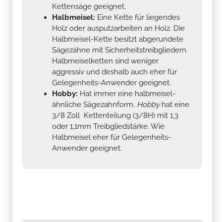
Holz oder ausputzarbeiten an Holz. Die
Halbmeisel-Kette besitzt abgerundete
Sägezähne mit Sicherheitstreibgliedern.
Halbmeiselketten sind weniger
aggressiv und deshalb auch eher für
Gelegenheits-Anwender geeignet.
Hobby:
Hat immer eine halbmeisel-
ähnliche Sägezahnform.
Hobby
hat eine
3/8 Zoll Kettenteilung (3/8H) mit 1,3
oder 1,1mm Treibgliedstärke. Wie
Halbmeisel eher für Gelegenheits-
Anwender geeignet.
passend für Dolmar 109
Produkteigenschaft
Wert
passend für Dolmar PS540