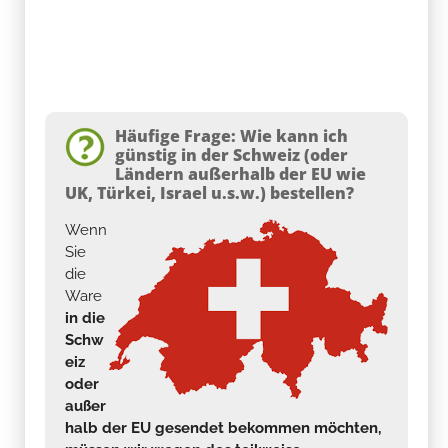
Häufige Frage: Wie kann ich
günstig in der Schweiz (oder
Ländern außerhalb der EU wie
UK, Türkei, Israel u.s.w.) bestellen?
Wenn
Sie
die
Ware
in die
Schw
eiz
oder
außer
halb der EU gesendet bekommen möchten,
müssen wir wegen des teilweise
komplizierten Zollrechts einen manuellen
Auftrag
anlegen. Eine automatisierte Shop-