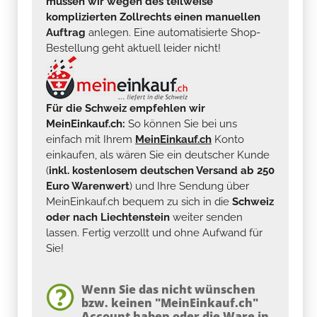
Bestellung geht aktuell leider nicht!
Für die Schweiz empfehlen wir
MeinEinkauf.ch:
So können Sie bei uns
einfach mit Ihrem
MeinEinkauf.ch
Konto
einkaufen, als wären Sie ein deutscher Kunde
(
inkl. kostenlosem deutschen Versand ab 250
Euro Warenwert
) und Ihre Sendung über
MeinEinkauf.ch bequem zu sich in die
Schweiz
oder nach Liechtenstein
weiter senden
lassen. Fertig verzollt und ohne Aufwand für
Sie!
Wenn Sie das nicht wünschen
bzw. keinen "MeinEinkauf.ch"
Account haben oder die Ware in
ein anderes Land außerhalb der EU
geliefert haben möchten, verfahren