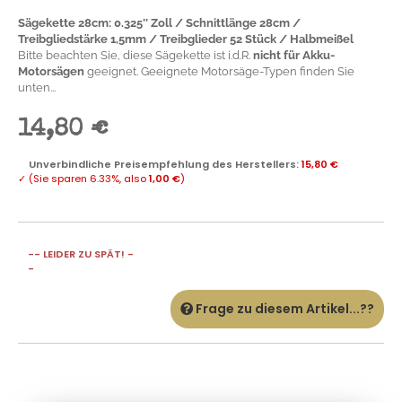
Bitte beachten Sie, diese Sägekette ist i.d.R.
nicht für Akku-
Motorsägen
geeignet. Geeignete Motorsäge-Typen finden Sie
unten...
14,80 €
Unverbindliche Preisempfehlung des Herstellers
:
15,80 €
✓
(Sie sparen
6.33%
, also
1,00 €
)
-- LEIDER ZU SPÄT! -
-
Frage zu diesem Artikel...??