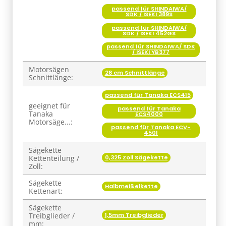
passend für SHINDAIWA/
SDK / ISEKI 452GS
passend für SHINDAIWA/ SDK
/ ISEKI YB377
Motorsägen
28 cm Schnittlänge
Schnittlänge:
passend für Tanaka ECS415
geeignet für
passend für Tanaka
Tanaka
ECS4000
Motorsäge...:
passend für Tanaka ECV-
4501
Sägekette
0,325 Zoll Sägekette
Kettenteilung /
Zoll:
Sägekette
Halbmeißelkette
Kettenart:
Sägekette
1,5mm Treibglieder
Treibglieder /
mm:
Sägekette
52 Treibglieder (52E)
Treibglieder /