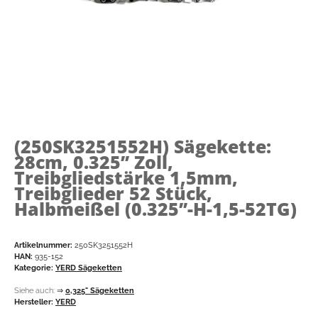
(250SK3251552H)
Sägekette:
28cm, 0.325’’ Zoll,
Treibgliedstärke 1,5mm,
Treibglieder 52 Stück,
Halbmeißel (0.325’’-H-1,5-52TG)
Artikelnummer:
250SK3251552H
HAN:
935-152
Kategorie:
YERD Sägeketten
Siehe auch:
⇒
0,325" Sägeketten
Hersteller:
YERD
Sägekette 28cm: 0.325’’ Zoll / Schnittlänge 28cm /
Treibgliedstärke 1,5mm / Treibglieder 52 Stück / Halbmeißel