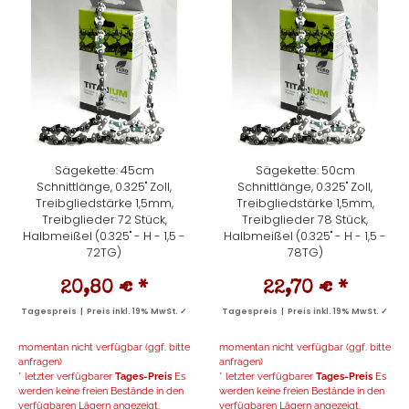
Sägekette: 45cm
Sägekette: 50cm
Schnittlänge, 0.325" Zoll,
Schnittlänge, 0.325" Zoll,
Treibgliedstärke 1,5mm,
Treibgliedstärke 1,5mm,
Treibglieder 72 Stück,
Treibglieder 78 Stück,
Halbmeißel (0.325" - H - 1,5 -
Halbmeißel (0.325" - H - 1,5 -
72TG)
78TG)
20,80 €
*
22,70 €
*
Tagespreis | Preis inkl. 19% MwSt. ✓
Tagespreis | Preis inkl. 19% MwSt. ✓
momentan nicht verfügbar (ggf. bitte
momentan nicht verfügbar (ggf. bitte
anfragen)
anfragen)
* letzter verfügbarer
Tages-Preis
Es
* letzter verfügbarer
Tages-Preis
Es
werden keine freien Bestände in den
werden keine freien Bestände in den
verfügbaren Lägern angezeigt.
verfügbaren Lägern angezeigt.