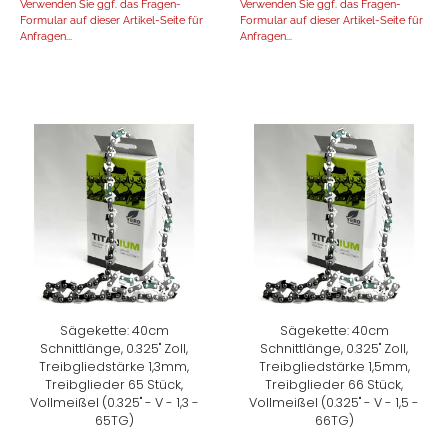
Verwenden Sie ggf. das Fragen-
Verwenden Sie ggf. das Fragen-
Formular auf dieser Artikel-Seite für
Formular auf dieser Artikel-Seite für
Anfragen...
Anfragen...
Sägekette: 40cm
Sägekette: 40cm
Schnittlänge, 0.325" Zoll,
Schnittlänge, 0.325" Zoll,
Treibgliedstärke 1,3mm,
Treibgliedstärke 1,5mm,
Treibglieder 65 Stück,
Treibglieder 66 Stück,
Vollmeißel (0.325" - V - 1,3 -
Vollmeißel (0.325" - V - 1,5 -
65TG)
66TG)