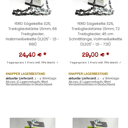
YERD Sägekette 325,
YERD Sägekette 325,
Treibgliedstärke 1,5mm, 66
Treibgliedstärke 1,5mm, 72
Treibglieder,
Treibglieder, 45 cm
Halbmeißelkette (0,325" - 1,5 -
Schnittlänge, Vollmeißelkette
66E)
(0,325" - 1,5 - 72E)
24,40 €
*
29,00 €
*
Tagespreis | Preis inkl. 19% MwSt. ✓
Tagespreis | Preis inkl. 19% MwSt. ✓
KNAPPER LAGERBESTAND
KNAPPER LAGERBESTAND
aktuelle Lieferzeit
: 2 - 4 Werktage
aktuelle Lieferzeit
: 2 - 4 Werktage
Ab 250,-€ Lagerverkaufs-Wert
Ab 250,-€ Lagerverkaufs-Wert
Versand kostenlos in Deutschland
Versand kostenlos in Deutschland