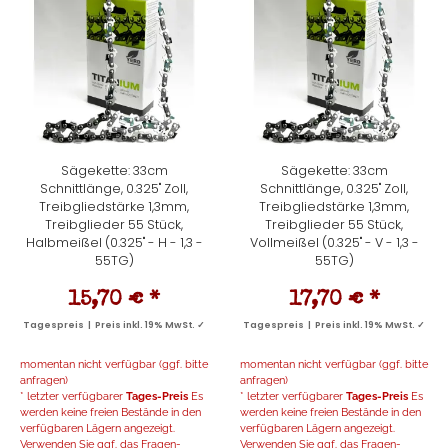
Sägekette: 33cm
Sägekette: 33cm
Schnittlänge, 0.325" Zoll,
Schnittlänge, 0.325" Zoll,
Treibgliedstärke 1,3mm,
Treibgliedstärke 1,3mm,
Treibglieder 55 Stück,
Treibglieder 55 Stück,
Halbmeißel (0.325" - H - 1,3 -
Vollmeißel (0.325" - V - 1,3 -
55TG)
55TG)
15,70 €
*
17,70 €
*
Tagespreis | Preis inkl. 19% MwSt. ✓
Tagespreis | Preis inkl. 19% MwSt. ✓
momentan nicht verfügbar (ggf. bitte
momentan nicht verfügbar (ggf. bitte
anfragen)
anfragen)
* letzter verfügbarer
Tages-Preis
Es
* letzter verfügbarer
Tages-Preis
Es
werden keine freien Bestände in den
werden keine freien Bestände in den
verfügbaren Lägern angezeigt.
verfügbaren Lägern angezeigt.
Verwenden Sie ggf. das Fragen-
Verwenden Sie ggf. das Fragen-