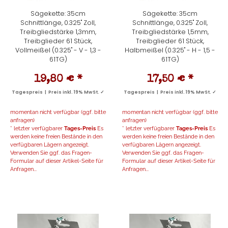
Sägekette: 35cm
Sägekette: 35cm
Schnittlänge, 0.325" Zoll,
Schnittlänge, 0.325" Zoll,
Treibgliedstärke 1,3mm,
Treibgliedstärke 1,5mm,
Treibglieder 61 Stück,
Treibglieder 61 Stück,
Vollmeißel (0.325" - V - 1,3 -
Halbmeißel (0.325" - H - 1,5 -
61TG)
61TG)
19,80 €
*
17,50 €
*
Tagespreis | Preis inkl. 19% MwSt. ✓
Tagespreis | Preis inkl. 19% MwSt. ✓
momentan nicht verfügbar (ggf. bitte
momentan nicht verfügbar (ggf. bitte
anfragen)
anfragen)
* letzter verfügbarer
Tages-Preis
Es
* letzter verfügbarer
Tages-Preis
Es
werden keine freien Bestände in den
werden keine freien Bestände in den
verfügbaren Lägern angezeigt.
verfügbaren Lägern angezeigt.
Verwenden Sie ggf. das Fragen-
Verwenden Sie ggf. das Fragen-
Formular auf dieser Artikel-Seite für
Formular auf dieser Artikel-Seite für
Anfragen...
Anfragen...