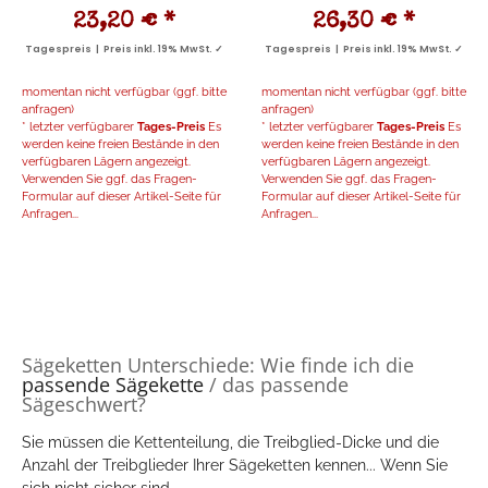
23,20 €
*
26,30 €
*
Tagespreis | Preis inkl. 19% MwSt. ✓
Tagespreis | Preis inkl. 19% MwSt. ✓
momentan nicht verfügbar (ggf. bitte
momentan nicht verfügbar (ggf. bitte
anfragen)
anfragen)
* letzter verfügbarer
Tages-Preis
Es
* letzter verfügbarer
Tages-Preis
Es
werden keine freien Bestände in den
werden keine freien Bestände in den
verfügbaren Lägern angezeigt.
verfügbaren Lägern angezeigt.
Verwenden Sie ggf. das Fragen-
Verwenden Sie ggf. das Fragen-
Formular auf dieser Artikel-Seite für
Formular auf dieser Artikel-Seite für
Anfragen...
Anfragen...
Sägeketten Unterschiede: Wie finde ich die
passende Sägekette
/ das passende
Sägeschwert?
Sie müssen die Kettenteilung, die Treibglied-Dicke und die
Anzahl der Treibglieder Ihrer Sägeketten kennen... Wenn Sie