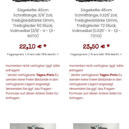
Sägekette: 40cm
Sägekette: 45cm
Schnittlänge, 3/8" Zoll,
Schnittlänge, 0.325" Zoll,
Treibgliedstärke 1,3mm,
Treibgliedstärke 1,3mm,
Treibglieder 60 Stück,
Treibglieder 72 Stück,
Vollmeißel (3/8" - V - 1,3 -
Vollmeißel (0.325" - V - 1,3 -
60TG)
72TG)
22,10 €
*
23,50 €
*
Tagespreis | Preis inkl. 19% MwSt. ✓
Tagespreis | Preis inkl. 19% MwSt. ✓
momentan nicht verfügbar (ggf. bitte
momentan nicht verfügbar (ggf. bitte
anfragen)
anfragen)
* letzter verfügbarer
Tages-Preis
Es
* letzter verfügbarer
Tages-Preis
Es
werden keine freien Bestände in den
werden keine freien Bestände in den
verfügbaren Lägern angezeigt.
verfügbaren Lägern angezeigt.
Verwenden Sie ggf. das Fragen-
Verwenden Sie ggf. das Fragen-
Formular auf dieser Artikel-Seite für
Formular auf dieser Artikel-Seite für
Anfragen...
Anfragen...