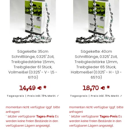
Sägekette: 35cm
Sägekette: 40cm
Schnittlänge, 0.325" Zoll,
Schnittlänge, 0.325" Zoll,
Treibgliedstärke 1,5mm,
Treibgliedstärke 1,3mm,
Treibglieder 61 Stück,
Treibglieder 65 Stück,
Vollmeißel (0.325" - V - 1,5 -
Halbmeißel (0.325" - H - 1,3 -
61TG)
65TG)
14,49 €
*
18,70 €
*
Tagespreis | Preis inkl. 19% MwSt. ✓
Tagespreis | Preis inkl. 19% MwSt. ✓
momentan nicht verfügbar (ggf. bitte
momentan nicht verfügbar (ggf. bitte
anfragen)
anfragen)
* letzter verfügbarer
Tages-Preis
Es
* letzter verfügbarer
Tages-Preis
Es
werden keine freien Bestände in den
werden keine freien Bestände in den
verfügbaren Lägern angezeigt.
verfügbaren Lägern angezeigt.