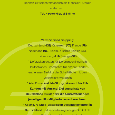
können wir selbstverständlich die Mehrwert-Steuer
erstatten......
Tel.: +49 (0) 7821 58838 30
YERD Versand (shipping)
Deutschland
(DE)
, Österreich
(AT)
, France
(FR)
,
Nederland
(NL)
, Belgique België Belgien
(BE)
,
Lëtzebuerg
(LU)
, Sverige
(SE)
* Lieferzeiten gelten für Lieferungen innerhalb
Deutschlands, Lieferzeiten für andere Länder
entnehmen Sie bitte der Schaltfläche mit den
Versandinformationen
* Alle Preise inkl. MwSt. zzgl. Versand. Für EU-
Kunden mit Versand-Ziel ausserhalb von
Deutschland müssen wir die Umsatzsteuer des
jeweiligen EU-Mitgliedsstaates berechnen.
* Ab 250,-€ Shop-Bestellwert versandkostenfrei in
Deutschland
und in den beim jeweiligen Artikel als