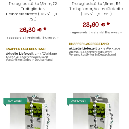
Treibgliedstärke 1,3mm, 72
Treibgliedstärke 1,5mm, 56
Treibglieder,
Treibglieder, Vollmeißelkette
Halbmeißelkette (0,325" - 1,3 -
(0,325" - 1,5 - 56E)
72E)
23,60 €
*
26,30 €
*
Tagespreis | Preis inkl. 19% MwSt. ✓
Tagespreis | Preis inkl. 19% MwSt. ✓
KNAPPER LAGERBESTAND
aktuelle Lieferzeit
: 2 - 4 Werktage
KNAPPER LAGERBESTAND
Ab 250,-€ Lagerverkaufs-Wert
aktuelle Lieferzeit
: 2 - 4 Werktage
Versand kostenlos in Deutschland
Ab 250,-€ Lagerverkaufs-Wert
Versand kostenlos in Deutschland
AUF LAGER
AUF LAGER