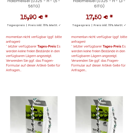
Halbmeißel (0.325" - H - 1,5 -
Halbmeißel (0.325" - H - 1,3 -
56TG)
61TG)
15,90 €
*
17,50 €
*
Tagespreis | Preis inkl. 19% MwSt. ✓
Tagespreis | Preis inkl. 19% MwSt. ✓
momentan nicht verfügbar (ggf. bitte
momentan nicht verfügbar (ggf. bitte
anfragen)
anfragen)
* letzter verfügbarer
Tages-Preis
Es
* letzter verfügbarer
Tages-Preis
Es
werden keine freien Bestände in den
werden keine freien Bestände in den
verfügbaren Lägern angezeigt.
verfügbaren Lägern angezeigt.
Verwenden Sie ggf. das Fragen-
Verwenden Sie ggf. das Fragen-
Formular auf dieser Artikel-Seite für
Formular auf dieser Artikel-Seite für
Anfragen...
Anfragen...