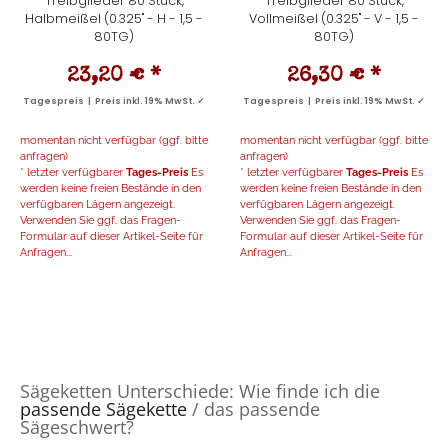
Treibglieder 80 Stück,
Treibglieder 80 Stück,
Halbmeißel (0.325" - H - 1,5 -
Vollmeißel (0.325" - V - 1,5 -
80TG)
80TG)
23,20 €
*
26,30 €
*
Tagespreis | Preis inkl. 19% MwSt. ✓
Tagespreis | Preis inkl. 19% MwSt. ✓
momentan nicht verfügbar (ggf. bitte
momentan nicht verfügbar (ggf. bitte
anfragen)
anfragen)
* letzter verfügbarer
Tages-Preis
Es
* letzter verfügbarer
Tages-Preis
Es
werden keine freien Bestände in den
werden keine freien Bestände in den
verfügbaren Lägern angezeigt.
verfügbaren Lägern angezeigt.
Verwenden Sie ggf. das Fragen-
Verwenden Sie ggf. das Fragen-
Formular auf dieser Artikel-Seite für
Formular auf dieser Artikel-Seite für
Anfragen...
Anfragen...
Sägeketten Unterschiede: Wie finde ich die
passende Sägekette
/ das passende
Sägeschwert?