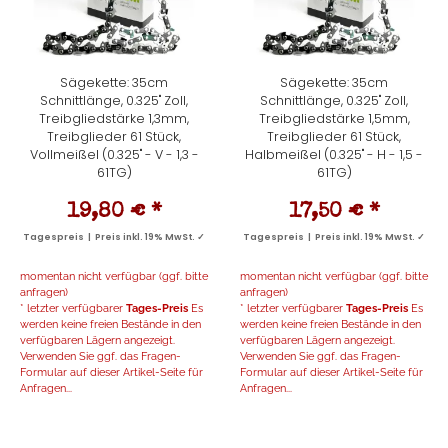
Sägekette: 35cm
Sägekette: 35cm
Schnittlänge, 0.325" Zoll,
Schnittlänge, 0.325" Zoll,
Treibgliedstärke 1,3mm,
Treibgliedstärke 1,5mm,
Treibglieder 61 Stück,
Treibglieder 61 Stück,
Vollmeißel (0.325" - V - 1,3 -
Halbmeißel (0.325" - H - 1,5 -
61TG)
61TG)
19,80 €
*
17,50 €
*
Tagespreis | Preis inkl. 19% MwSt. ✓
Tagespreis | Preis inkl. 19% MwSt. ✓
momentan nicht verfügbar (ggf. bitte
momentan nicht verfügbar (ggf. bitte
anfragen)
anfragen)
* letzter verfügbarer
Tages-Preis
Es
* letzter verfügbarer
Tages-Preis
Es
werden keine freien Bestände in den
werden keine freien Bestände in den
verfügbaren Lägern angezeigt.
verfügbaren Lägern angezeigt.
Verwenden Sie ggf. das Fragen-
Verwenden Sie ggf. das Fragen-
Formular auf dieser Artikel-Seite für
Formular auf dieser Artikel-Seite für
Anfragen...
Anfragen...