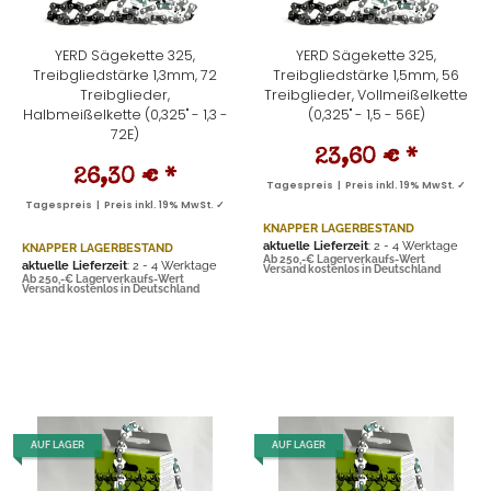
YERD Sägekette 325,
YERD Sägekette 325,
Treibgliedstärke 1,3mm, 72
Treibgliedstärke 1,5mm, 56
Treibglieder,
Treibglieder, Vollmeißelkette
Halbmeißelkette (0,325" - 1,3 -
(0,325" - 1,5 - 56E)
72E)
23,60 €
*
26,30 €
*
Tagespreis | Preis inkl. 19% MwSt. ✓
Tagespreis | Preis inkl. 19% MwSt. ✓
KNAPPER LAGERBESTAND
aktuelle Lieferzeit
: 2 - 4 Werktage
KNAPPER LAGERBESTAND
Ab 250,-€ Lagerverkaufs-Wert
aktuelle Lieferzeit
: 2 - 4 Werktage
Versand kostenlos in Deutschland
Ab 250,-€ Lagerverkaufs-Wert
Versand kostenlos in Deutschland
AUF LAGER
AUF LAGER