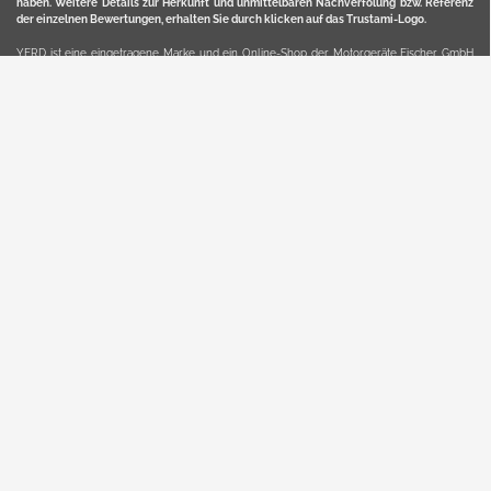
haben. Weitere Details zur Herkunft und unmittelbaren Nachverfolung bzw. Referenz
der einzelnen Bewertungen, erhalten Sie durch klicken auf das Trustami-Logo.
YERD ist eine eingetragene Marke und ein Online-Shop der Motorgeräte Fischer GmbH
in Lahr/Schwarzwald. Unter der Marke YERD vertreibt das Unternehmen Produkte aus
Garten-, Land-, Forst- und Kommunaltechnik sowie ausgewählte D2C-Produkte.
Hier finden Sie unsern Verkauf auf
Ebay
und
Amazon
. Bitte beachten Sie, dass wir bei
Kaufland, Ebay (motofischtec) bzw. Amazon eventuell andere Konditionen und Preise
haben, als in unserem Lager-Direktverkauf.
Sicher, bequem und flexibel kaufen...