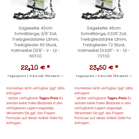
Sägekette: 40cm
Sägekette: 45cm
Schnittlänge, 3/8" Zoll,
Schnittlänge, 0.325" Zoll,
Treibgliedstärke 1,3mm,
Treibgliedstärke 1,3mm,
Treibglieder 60 Stück,
Treibglieder 72 Stück,
Vollmeißel (3/8" - V - 1,3 -
Vollmeißel (0.325" - V - 1,3 -
60TG)
72TG)
22,10 €
*
23,50 €
*
Tagespreis | Preis inkl. 19% MwSt. ✓
Tagespreis | Preis inkl. 19% MwSt. ✓
momentan nicht verfügbar (ggf. bitte
momentan nicht verfügbar (ggf. bitte
anfragen)
anfragen)
* letzter verfügbarer
Tages-Preis
Es
* letzter verfügbarer
Tages-Preis
Es
werden keine freien Bestände in den
werden keine freien Bestände in den
verfügbaren Lägern angezeigt.
verfügbaren Lägern angezeigt.
Verwenden Sie ggf. das Fragen-
Verwenden Sie ggf. das Fragen-
Formular auf dieser Artikel-Seite für
Formular auf dieser Artikel-Seite für
Anfragen...
Anfragen...