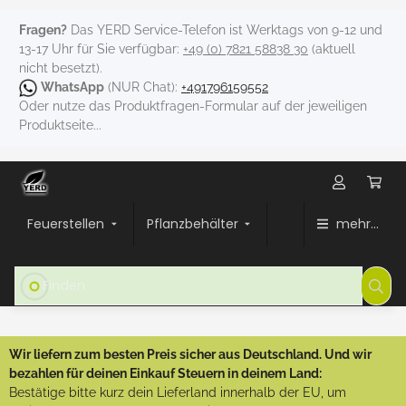
Fragen?
Das YERD Service-Telefon ist Werktags von 9-12 und
13-17 Uhr für Sie verfügbar:
+49 (0) 7821 58838 30
(aktuell
nicht besetzt).
WhatsApp
(NUR Chat):
+491796159552
Oder nutze das Produktfragen-Formular auf der jeweiligen
Produktseite...
Feuerstellen
Pflanzbehälter
mehr...
Wir liefern zum besten Preis sicher aus Deutschland. Und wir
bezahlen für deinen Einkauf Steuern in deinem Land:
Bestätige bitte kurz dein Lieferland innerhalb der EU, um