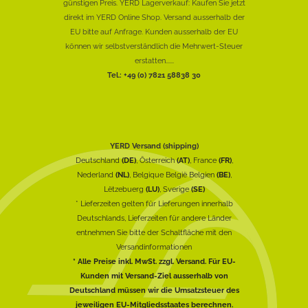
günstigen Preis. YERD Lagerverkauf: Kaufen Sie jetzt
direkt im YERD Online Shop. Versand ausserhalb der
EU bitte auf Anfrage. Kunden ausserhalb der EU
können wir selbstverständlich die Mehrwert-Steuer
erstatten......
Tel.: +49 (0) 7821 58838 30
YERD Versand (shipping)
Deutschland
(DE)
, Österreich
(AT)
, France
(FR)
,
Nederland
(NL)
, Belgique België Belgien
(BE)
,
Lëtzebuerg
(LU)
, Sverige
(SE)
* Lieferzeiten gelten für Lieferungen innerhalb
Deutschlands, Lieferzeiten für andere Länder
entnehmen Sie bitte der Schaltfläche mit den
Versandinformationen
* Alle Preise inkl. MwSt. zzgl. Versand. Für EU-
Kunden mit Versand-Ziel ausserhalb von
Deutschland müssen wir die Umsatzsteuer des
jeweiligen EU-Mitgliedsstaates berechnen.