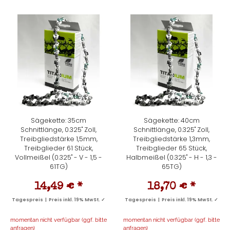
Sägekette: 35cm
Sägekette: 40cm
Schnittlänge, 0.325" Zoll,
Schnittlänge, 0.325" Zoll,
Treibgliedstärke 1,5mm,
Treibgliedstärke 1,3mm,
Treibglieder 61 Stück,
Treibglieder 65 Stück,
Vollmeißel (0.325" - V - 1,5 -
Halbmeißel (0.325" - H - 1,3 -
61TG)
65TG)
14,49 €
*
18,70 €
*
Tagespreis | Preis inkl. 19% MwSt. ✓
Tagespreis | Preis inkl. 19% MwSt. ✓
momentan nicht verfügbar (ggf. bitte
momentan nicht verfügbar (ggf. bitte
anfragen)
anfragen)