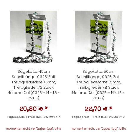
Sägekette: 45cm
Sägekette: 50cm
Schnittlänge, 0.325" Zoll,
Schnittlänge, 0.325" Zoll,
Treibgliedstärke 1,5mm,
Treibgliedstärke 1,5mm,
Treibglieder 72 Stück,
Treibglieder 78 Stück,
Halbmeißel (0.325" - H - 1,5 -
Halbmeißel (0.325" - H - 1,5 -
72TG)
78TG)
20,80 €
*
22,70 €
*
Tagespreis | Preis inkl. 19% MwSt. ✓
Tagespreis | Preis inkl. 19% MwSt. ✓
momentan nicht verfügbar (ggf. bitte
momentan nicht verfügbar (ggf. bitte