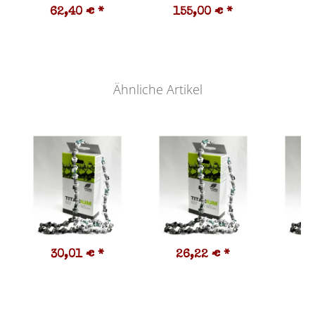
62,40 €
*
155,00 €
*
7
19,
Ähnliche Artikel
30,01 €
*
26,22 €
*
2