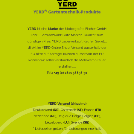
®
YERD
Gartentechnik-Produkte
YERD
ist eine
Marke
der Motorgeräte Fischer GmbH
Lahr - Schwarzwald: Gute Marken-Qualität zum
günstigen Preis. YERD Lagerverkauf: Kaufen Sie jetzt
direkt im YERD Online Shop. Versand ausserhalb der
EU bitte auf Anfrage. Kunden ausserhalb der EU
können wir selbstverständlich die Mehrwert-Steuer
erstatten......
Tel.: +49 (0) 7821 58838 30
YERD Versand (shipping)
Deutschland
(DE)
, Österreich
(AT)
, France
(FR)
,
Nederland
(NL)
, Belgique België Belgien
(BE)
,
Lëtzebuerg
(LU)
, Sverige
(SE)
* Lieferzeiten gelten für Lieferungen innerhalb