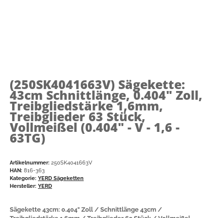
(250SK4041663V)
Sägekette:
43cm Schnittlänge, 0.404" Zoll,
Treibgliedstärke 1,6mm,
Treibglieder 63 Stück,
Vollmeißel (0.404" - V - 1,6 -
63TG)
Artikelnummer:
250SK4041663V
HAN:
816-363
Kategorie:
YERD Sägeketten
Hersteller:
YERD
Sägekette 43cm: 0.404" Zoll / Schnittlänge 43cm /