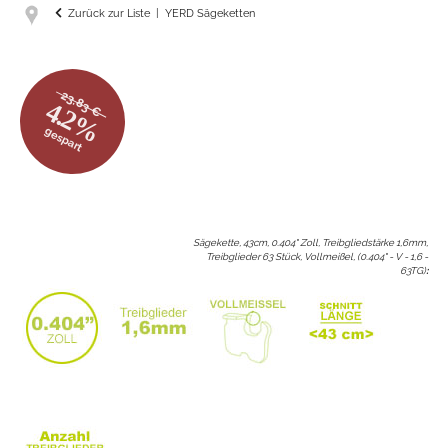
Zurück zur Liste
YERD Sägeketten
23.83 €
4.2%
gespart
Sägekette, 43cm, 0.404" Zoll, Treibgliedstärke 1,6mm,
Treibglieder 63 Stück, Vollmeißel, (0.404" - V - 1,6 -
63TG)
: