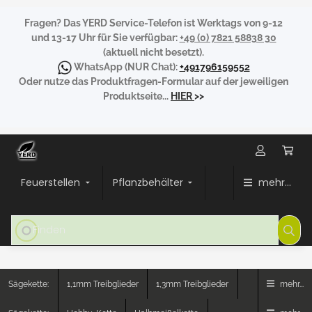
Fragen?
Das YERD Service-Telefon ist Werktags von 9-12
und 13-17 Uhr für Sie verfügbar:
+49 (0) 7821 58838 30
(aktuell nicht besetzt).
WhatsApp
(NUR Chat):
+491796159552
Oder nutze das Produktfragen-Formular auf der jeweiligen
Produktseite...
HIER
>>
Feuerstellen
Pflanzbehälter
mehr...
Sägekette:
1,1mm Treibglieder
1,3mm Treibglieder
mehr...