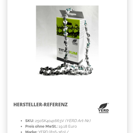
HERSTELLER-REFERENZ
SKU:
250SK4041663V
(YERD Art-Nr.)
Preis ohne MwSt.:
19.18 Euro
Marke:
YERD
(816-363)
/