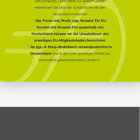
Deutschlands, Lieferzeiten für andere Länder
entnehmen Sie bitte der Schaltfläche mit den
Versandinformationen
* Alle Preise inkl. MwSt. zzgl. Versand. Für EU-
Kunden mit Versand-Ziel ausserhalb von
Deutschland müssen wir die Umsatzsteuer des
jeweiligen EU-Mitgliedsstaates berechnen.
* Ab 250,-€ Shop-Bestellwert versandkostenfrei in
Deutschland
und in den beim jeweiligen Artikel als
versandfrei gekennzeichneten Ländern!