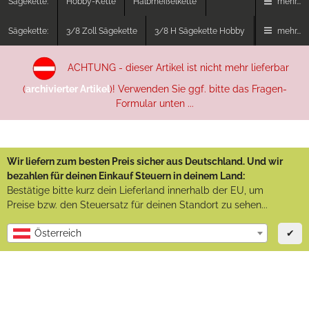
Sägekette:
Hobby-Kette
Halbmeißelkette
mehr...
Sägekette:
3/8 Zoll Sägekette
3/8 H Sägekette Hobby
mehr...
ACHTUNG - dieser Artikel ist nicht mehr lieferbar
(
archivierter Artikel
)! Verwenden Sie ggf. bitte das Fragen-
Formular unten ...
Wir liefern zum besten Preis sicher aus Deutschland. Und wir
bezahlen für deinen Einkauf Steuern in deinem Land:
Bestätige bitte kurz dein Lieferland innerhalb der EU, um
Preise bzw. den Steuersatz für deinen Standort zu sehen...
✔
Österreich