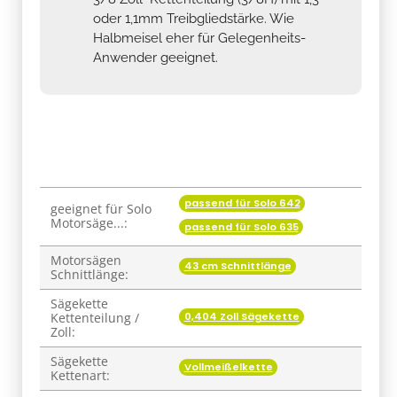
oder 1,1mm Treibgliedstärke. Wie
Halbmeisel eher für Gelegenheits-
Anwender geeignet.
passend für Solo 642
Produkteigenschaft
Wert
geeignet für Solo
Motorsäge...:
passend für Solo 635
Motorsägen
43 cm Schnittlänge
Schnittlänge:
Sägekette
0,404 Zoll Sägekette
Kettenteilung /
Zoll:
Sägekette
Vollmeißelkette
Kettenart: