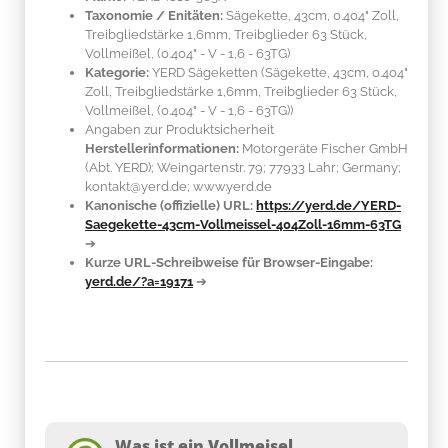
Taxonomie / Enitäten:
Sägekette, 43cm, 0.404" Zoll,
Treibgliedstärke 1,6mm, Treibglieder 63 Stück,
Vollmeißel, (0.404" - V - 1,6 - 63TG)
Kategorie:
YERD Sägeketten (Sägekette, 43cm, 0.404"
Zoll, Treibgliedstärke 1,6mm, Treibglieder 63 Stück,
Vollmeißel, (0.404" - V - 1,6 - 63TG))
Angaben zur Produktsicherheit
Herstellerinformationen:
Motorgeräte Fischer GmbH
(Abt. YERD); Weingartenstr. 79; 77933 Lahr; Germany;
kontakt@yerd.de; www.yerd.de
Kanonische (offizielle) URL:
https://yerd.de/YERD-
Saegekette-43cm-Vollmeissel-404Zoll-16mm-63TG
➔
Kurze URL-Schreibweise für Browser-Eingabe:
yerd.de/?a=19171
➔
Was ist ein Vollmeisel,