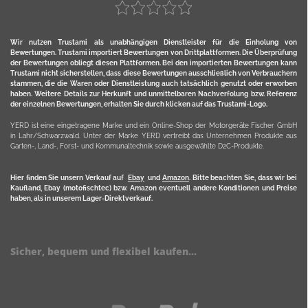
Wir nutzen Trustami als unabhängigen Dienstleister für die Einholung von
Bewertungen. Trustami importiert Bewertungen von Drittplattformen. Die Überprüfung
der Bewertungen obliegt diesen Plattformen. Bei den importierten Bewertungen kann
Trustami nicht sicherstellen, dass diese Bewertungen ausschließlich von Verbrauchern
stammen, die die Waren oder Dienstleistung auch tatsächlich genutzt oder erworben
haben. Weitere Details zur Herkunft und unmittelbaren Nachverfolung bzw. Referenz
der einzelnen Bewertungen, erhalten Sie durch klicken auf das Trustami-Logo.
YERD ist eine eingetragene Marke und ein Online-Shop der Motorgeräte Fischer GmbH
in Lahr/Schwarzwald. Unter der Marke YERD vertreibt das Unternehmen Produkte aus
Garten-, Land-, Forst- und Kommunaltechnik sowie ausgewählte D2C-Produkte.
Hier finden Sie unsern Verkauf auf
Ebay
und
Amazon
. Bitte beachten Sie, dass wir bei
Kaufland, Ebay (motofischtec) bzw. Amazon eventuell andere Konditionen und Preise
haben, als in unserem Lager-Direktverkauf.
Sicher, bequem und flexibel kaufen...