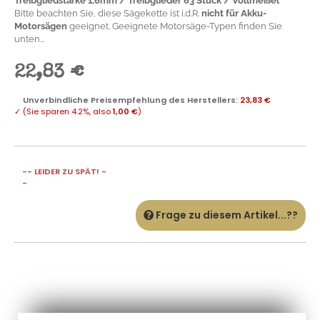
Treibgliedstärke 1,6mm / Treibglieder 63 Stück / Vollmeißel
Bitte beachten Sie, diese Sägekette ist i.d.R.
nicht für Akku-
Motorsägen
geeignet. Geeignete Motorsäge-Typen finden Sie
unten...
22,83 €
Unverbindliche Preisempfehlung des Herstellers
:
23,83 €
✓
(Sie sparen
4.2%
, also
1,00 €
)
-- LEIDER ZU SPÄT! -
-
Frage zu diesem Artikel...??