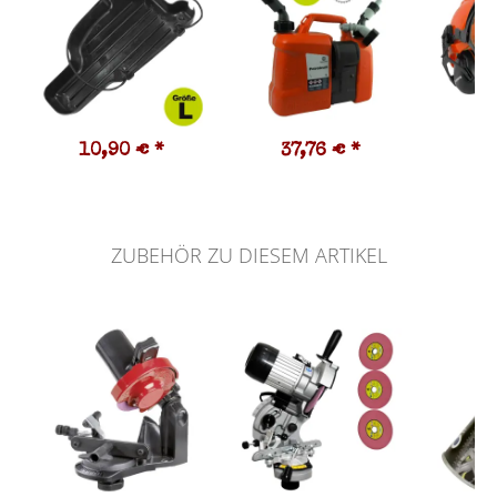
10,90 €
*
37,76 €
*
3
ZUBEHÖR ZU DIESEM ARTIKEL