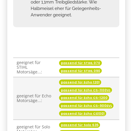
oder 1,1mm Treibgliedstärke. Wie
Halbmeisel eher für Gelegenheits-
Anwender geeignet.
geeignet für
passend für STIHL 070
Produkteigenschaft
Wert
STIHL
passend für STIHL 090
Motorsäge...:
passend für Echo 1201
passend für Echo CS-1100VL
geeignet für Echo
passend für Echo CS-1200
Motorsäge...:
passend für Echo CS-900EVL
passend für Echo CS1001
passend für Solo 635
geeignet für Solo