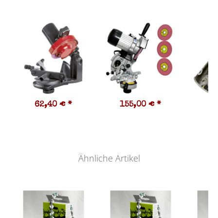
62,40 €
*
155,00 €
*
7
19,
Ähnliche Artikel