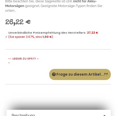
Bitte beachten Sie, diese Sägekette ist i.d.R.
nicht für Akku-
Motorsägen
geeignet. Geeignete Motorsäge-Typen finden Sie
unten...
26,22 €
Unverbindliche Preisempfehlung des Herstellers
:
27,22 €
✓
(Sie sparen
3.67%
, also
1,00 €
)
-- LEIDER ZU SPÄT! -
-
Frage zu diesem Artikel...??
Beschreibung