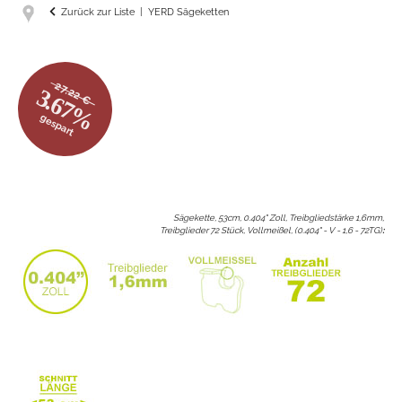
Zurück zur Liste
YERD Sägeketten
27.22 €
3.67%
gespart
Sägekette, 53cm, 0.404" Zoll, Treibgliedstärke 1,6mm,
Treibglieder 72 Stück, Vollmeißel, (0.404" - V - 1,6 - 72TG)
: