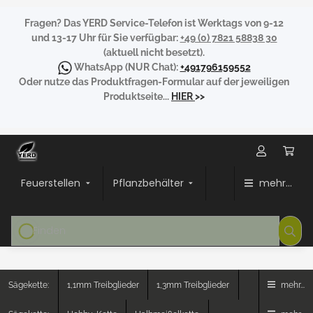
Fragen?
Das YERD Service-Telefon ist Werktags von 9-12
und 13-17 Uhr für Sie verfügbar:
+49 (0) 7821 58838 30
(aktuell nicht besetzt).
WhatsApp
(NUR Chat):
+491796159552
Oder nutze das Produktfragen-Formular auf der jeweiligen
Produktseite...
HIER
>>
Feuerstellen
Pflanzbehälter
mehr...
Sägekette:
1,1mm Treibglieder
1,3mm Treibglieder
mehr...