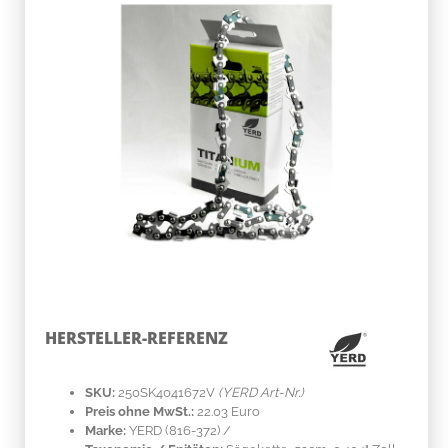
HERSTELLER-REFERENZ
SKU:
250SK4041672V
(YERD Art-Nr.)
Preis ohne MwSt.:
22.03 Euro
Marke:
YERD
(816-372)
/