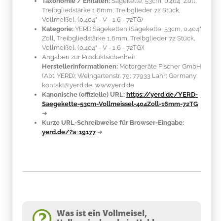
Taxonomie / Enitäten:
Sägekette, 53cm, 0.404" Zoll,
Treibgliedstärke 1,6mm, Treibglieder 72 Stück,
Vollmeißel, (0.404" - V - 1,6 - 72TG)
Kategorie:
YERD Sägeketten (Sägekette, 53cm, 0.404"
Zoll, Treibgliedstärke 1,6mm, Treibglieder 72 Stück,
Vollmeißel, (0.404" - V - 1,6 - 72TG))
Angaben zur Produktsicherheit
Herstellerinformationen:
Motorgeräte Fischer GmbH
(Abt. YERD); Weingartenstr. 79; 77933 Lahr; Germany;
kontakt@yerd.de; www.yerd.de
Kanonische (offizielle) URL:
https://yerd.de/YERD-
Saegekette-53cm-Vollmeissel-404Zoll-16mm-72TG
➔
Kurze URL-Schreibweise für Browser-Eingabe:
yerd.de/?a=19177
➔
Was ist ein Vollmeisel,