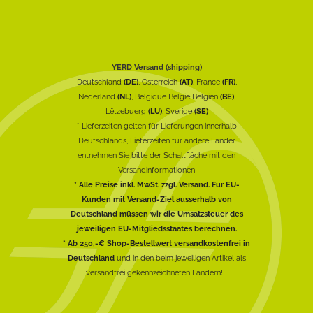
YERD Versand (shipping)
Deutschland
(DE)
, Österreich
(AT)
, France
(FR)
,
Nederland
(NL)
, Belgique België Belgien
(BE)
,
Lëtzebuerg
(LU)
, Sverige
(SE)
* Lieferzeiten gelten für Lieferungen innerhalb
Deutschlands, Lieferzeiten für andere Länder
entnehmen Sie bitte der Schaltfläche mit den
Versandinformationen
* Alle Preise inkl. MwSt. zzgl. Versand. Für EU-
Kunden mit Versand-Ziel ausserhalb von
Deutschland müssen wir die Umsatzsteuer des
jeweiligen EU-Mitgliedsstaates berechnen.
* Ab 250,-€ Shop-Bestellwert versandkostenfrei in
Deutschland
und in den beim jeweiligen Artikel als
versandfrei gekennzeichneten Ländern!