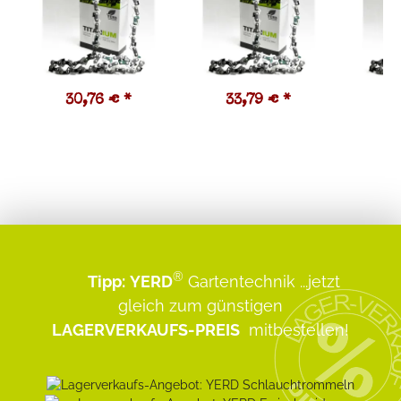
30,76 €
*
33,79 €
*
3
®
Tipp:
YERD
Gartentechnik
...jetzt
gleich zum günstigen
LAGERVERKAUFS-PREIS
mitbestellen!