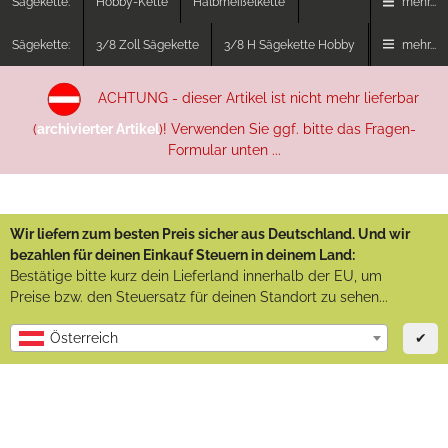
Sägekette:
Hobby-Kette
Halbmeißelkette
mehr...
Sägekette:
3/8 Zoll Sägekette
3/8 H Sägekette Hobby
mehr...
ACHTUNG - dieser Artikel ist nicht mehr lieferbar
(
archivierter Artikel
)! Verwenden Sie ggf. bitte das Fragen-
Formular unten ...
Wir liefern zum besten Preis sicher aus Deutschland. Und wir
bezahlen für deinen Einkauf Steuern in deinem Land:
Bestätige bitte kurz dein Lieferland innerhalb der EU, um
Preise bzw. den Steuersatz für deinen Standort zu sehen...
✔
Österreich