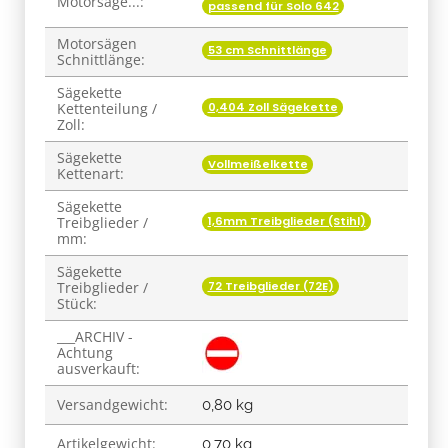
Motorsäge...:
passend für Solo 642
Motorsägen
53 cm Schnittlänge
Schnittlänge:
Sägekette
0,404 Zoll Sägekette
Kettenteilung /
Zoll:
Sägekette
Vollmeißelkette
Kettenart:
Sägekette
1,6mm Treibglieder (Stihl)
Treibglieder /
mm:
Sägekette
72 Treibglieder (72E)
Treibglieder /
Stück:
___ARCHIV -
Achtung
ausverkauft:
Versandgewicht:
0,80 kg
Artikelgewicht:
0,70
kg