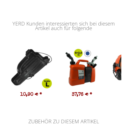
YERD Kunden interessierten sich bei diesem
Artikel auch für folgende
10,90 €
*
37,76 €
*
3
ZUBEHÖR ZU DIESEM ARTIKEL