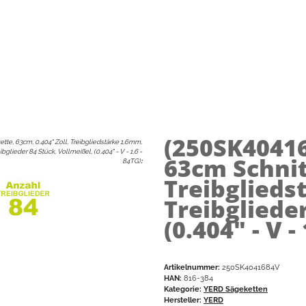
(250SK4041
tte, 63cm, 0.404" Zoll, Treibgliedstärke 1,6mm,
ibglieder 84 Stück, Vollmeißel, (0.404" - V - 1,6 -
63cm Schnit
84TG)
:
Treibglieds
Treibgliede
(0.404" - V -
Artikelnummer:
250SK4041684V
HAN:
816-384
Kategorie:
YERD Sägeketten
Hersteller:
YERD