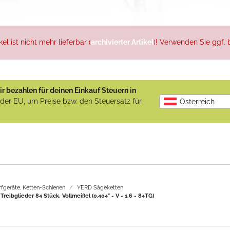
l ist nicht mehr lieferbar (
archivierter Artikel
)! Verwenden Sie ggf. b
r bezahlen für deinen Einkauf Steuern in
b der EU, um Preise bzw. den Steuersatz für
Österreich
rfgeräte, Ketten-Schienen
YERD Sägeketten
reibglieder 84 Stück, Vollmeißel (0.404" - V - 1,6 - 84TG)