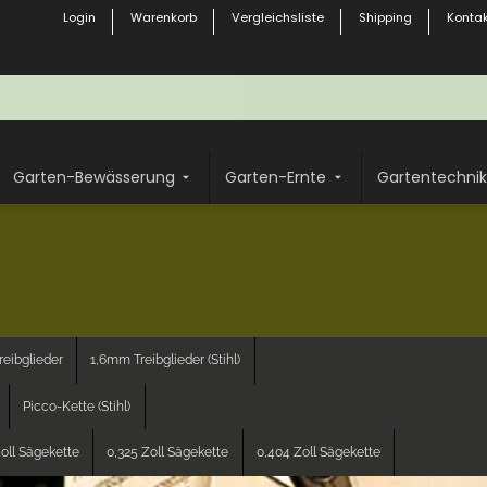
Login
Warenkorb
Vergleichsliste
Shipping
Kontak
Garten-Bewässerung
Garten-Ernte
Gartentechnik
eibglieder
1,6mm Treibglieder (Stihl)
Picco-Kette (Stihl)
oll Sägekette
0,325 Zoll Sägekette
0,404 Zoll Sägekette