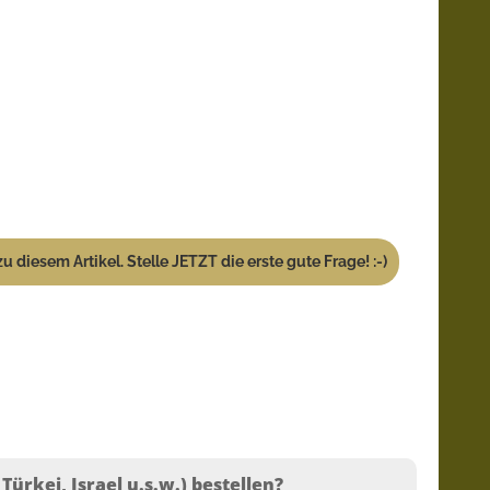
u diesem Artikel. Stelle JETZT die erste gute Frage! :-)
ürkei, Israel u.s.w.) bestellen?