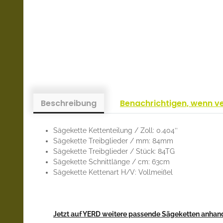
Beschreibung
Benachrichtigen, wenn v
Sägekette Kettenteilung / Zoll: 0.404’’
Sägekette Treibglieder / mm: 84mm
Sägekette Treibglieder / Stück: 84TG
Sägekette Schnittlänge / cm: 63cm
Sägekette Kettenart H/V: Vollmeißel
Jetzt auf YERD weitere passende Sägeketten anhand