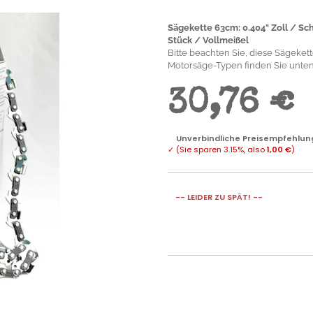
Sägekette 63cm: 0.404" Zoll / Sc
Stück / Vollmeißel
Bitte beachten Sie, diese Sägekette 
Motorsäge-Typen finden Sie unten.
30,76 €
Unverbindliche Preisempfehlung
✓
(Sie sparen
3.15%
, also
1,00 €
)
-- LEIDER ZU SPÄT! --