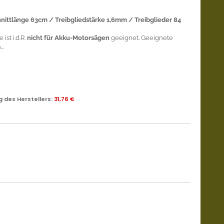
hnittlänge 63cm / Treibgliedstärke 1,6mm / Treibglieder 84
ist i.d.R.
nicht für Akku-Motorsägen
geeignet. Geeignete
..
 des Herstellers
:
31,76 €