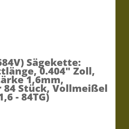
684V)
Sägekette:
tlänge, 0.404" Zoll,
tärke 1,6mm,
r 84 Stück, Vollmeißel
 1,6 - 84TG)