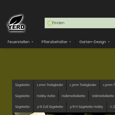
Feuerstellen
Pflanzbehälter
Garten-Design
Sägekette:
1,1mm Treibglieder
1,3mm Treibglieder
1,5mm Tr
Sägekette:
Hobby-Kette
Halbmeißelkette
Vollmeißelkette
Sägekette:
3/8 Zoll Sägekette
3/8 H Sägekette Hobby
¼ Z