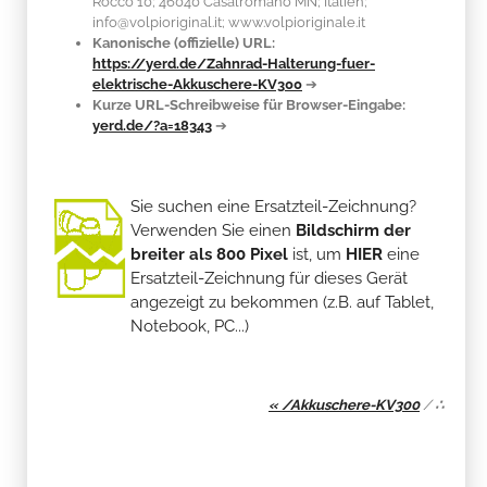
Rocco 10; 46040 Casalromano MN; Italien;
info@volpioriginal.it; www.volpioriginale.it
Kanonische (offizielle) URL:
https://yerd.de/Zahnrad-Halterung-fuer-
elektrische-Akkuschere-KV300
➔
Kurze URL-Schreibweise für Browser-Eingabe:
yerd.de/?a=18343
➔
Sie suchen eine Ersatzteil-Zeichnung?
Verwenden Sie einen
Bildschirm der
breiter als 800 Pixel
ist, um
HIER
eine
Ersatzteil-Zeichnung für dieses Gerät
angezeigt zu bekommen (z.B. auf Tablet,
Notebook, PC...)
« /Akkuschere-KV300
/
∴