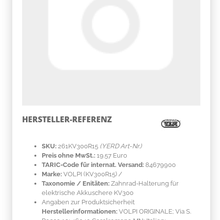
HERSTELLER-REFERENZ
SKU:
261KV300R15
(YERD Art-Nr.)
Preis ohne MwSt.:
19.57 Euro
TARIC-Code für internat. Versand:
84679900
Marke:
VOLPI
(KV300R15)
/
Taxonomie / Enitäten:
Zahnrad-Halterung für
elektrische Akkuschere KV300
Angaben zur Produktsicherheit
Herstellerinformationen:
VOLPI ORIGINALE; Via S.