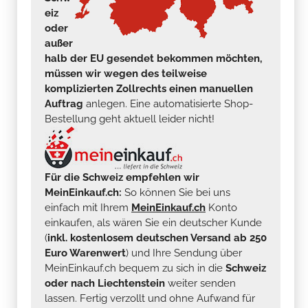
eiz
oder
außer
halb der EU gesendet bekommen möchten,
müssen wir wegen des teilweise
komplizierten Zollrechts einen manuellen
Auftrag
anlegen. Eine automatisierte Shop-
Bestellung geht aktuell leider nicht!
Für die Schweiz empfehlen wir
MeinEinkauf.ch:
So können Sie bei uns
einfach mit Ihrem
MeinEinkauf.ch
Konto
einkaufen, als wären Sie ein deutscher Kunde
(
inkl. kostenlosem deutschen Versand ab 250
Euro Warenwert
) und Ihre Sendung über
MeinEinkauf.ch bequem zu sich in die
Schweiz
oder nach Liechtenstein
weiter senden
lassen. Fertig verzollt und ohne Aufwand für