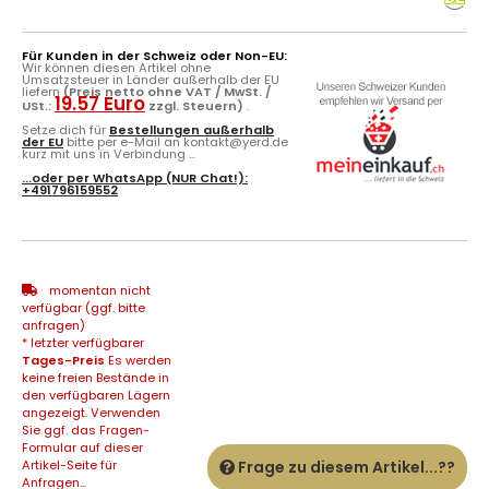
Für Kunden in der Schweiz oder Non-EU:
Wir können diesen Artikel ohne
Umsatzsteuer in Länder außerhalb der EU
liefern
(Preis netto ohne VAT / MwSt. /
19.57 Euro
USt.:
zzgl. Steuern)
.
Setze dich für
Bestellungen außerhalb
der EU
bitte per e-Mail an kontakt@yerd.de
kurz mit uns in Verbindung ...
...oder per
WhatsApp
(NUR Chat!):
+491796159552
momentan nicht
verfügbar (ggf. bitte
anfragen)
* letzter verfügbarer
Tages-Preis
Es werden
keine freien Bestände in
den verfügbaren Lägern
angezeigt. Verwenden
Sie ggf. das Fragen-
Formular auf dieser
Artikel-Seite für
Frage zu diesem Artikel...??
Anfragen...