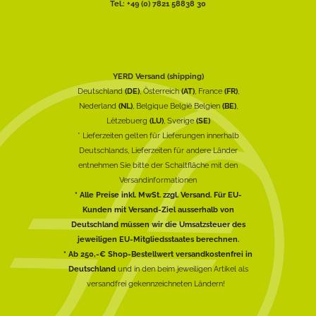
Tel.: +49 (0) 7821 58838 30
YERD Versand (shipping)
Deutschland
(DE)
, Österreich
(AT)
, France
(FR)
,
Nederland
(NL)
, Belgique België Belgien
(BE)
,
Lëtzebuerg
(LU)
, Sverige
(SE)
* Lieferzeiten gelten für Lieferungen innerhalb
Deutschlands, Lieferzeiten für andere Länder
entnehmen Sie bitte der Schaltfläche mit den
Versandinformationen
* Alle Preise inkl. MwSt. zzgl. Versand. Für EU-
Kunden mit Versand-Ziel ausserhalb von
Deutschland müssen wir die Umsatzsteuer des
jeweiligen EU-Mitgliedsstaates berechnen.
* Ab 250,-€ Shop-Bestellwert versandkostenfrei in
Deutschland
und in den beim jeweiligen Artikel als
versandfrei gekennzeichneten Ländern!