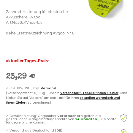
Zahnrad-Halterung für elektrische
Akkuschere KV300
Art.Nr. 261KV300R15
siehe Ersatzteilzeichnung KV300, Nr. 8
aktueller Tages-Preis:
23,29 €
✓
inkl. 19% USt. , zzgl.
Versand
(Versandgewicht: 0,30 kg - Unsere
Versandtarif-Tabelle finden Sie hier
. Oder
klicken Sie auf "Versand" um den
Tarif für Ihren
aktuellen Warenkorb und
Ihrem Zielort
zu berechnen.)
✓
Gewährleistung: Gegenüber
Verbrauchern
gelten die
gesetzlichen Mängelhaftungsrechte von
24 Monaten
, 12 Monate
für gewerbliche Kunden.
✓
Versand aus Deutschland (
DE
)