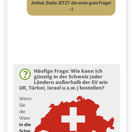
Artikel. Stelle JETZT die erste gute Frage!
:-)
Häufige Frage: Wie kann ich
günstig in der Schweiz (oder
Ländern außerhalb der EU wie
UK, Türkei, Israel u.s.w.) bestellen?
Wenn
Sie
die
Ware
in die
Schw