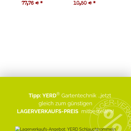
77,76 €
*
10,50 €
*
2
®
Tipp:
YERD
Gartentechnik
...jetzt
gleich zum günstigen
LAGERVERKAUFS-PREIS
mitbestellen!