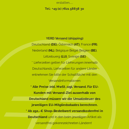
erstatten......
Tel.: +49 (0) 7821 58838 30
YERD Versand (shipping)
Deutschland
(DE)
, Österreich
(AT)
, France
(FR)
,
Nederland
(NL)
, Belgique België Belgien
(BE)
,
Lëtzebuerg
(LU)
, Sverige
(SE)
* Lieferzeiten gelten für Lieferungen innerhalb
Deutschlands, Lieferzeiten für andere Länder
entnehmen Sie bitte der Schaltfläche mit den
Versandinformationen
* Alle Preise inkl. MwSt. zzgl. Versand. Für EU-
Kunden mit Versand-Ziel ausserhalb von
Deutschland müssen wir die Umsatzsteuer des
jeweiligen EU-Mitgliedsstaates berechnen.
* Ab 250,-€ Shop-Bestellwert versandkostenfrei in
Deutschland
und in den beim jeweiligen Artikel als
versandfrei gekennzeichneten Ländern!