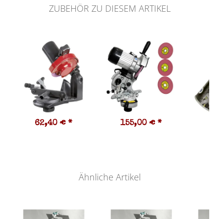
ZUBEHÖR ZU DIESEM ARTIKEL
62,40 €
*
155,00 €
*
7
19,
Ähnliche Artikel