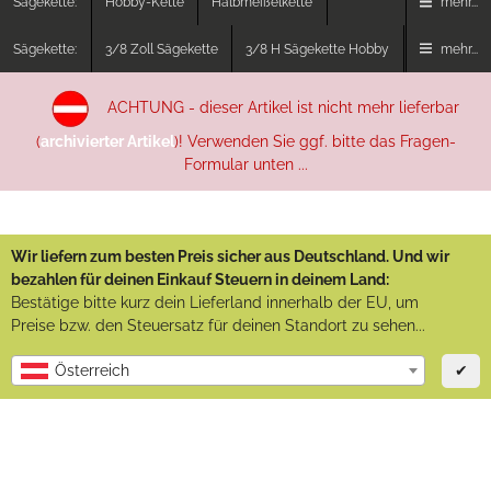
Sägekette:
Hobby-Kette
Halbmeißelkette
mehr...
Sägekette:
3/8 Zoll Sägekette
3/8 H Sägekette Hobby
mehr...
ACHTUNG - dieser Artikel ist nicht mehr lieferbar
(
archivierter Artikel
)! Verwenden Sie ggf. bitte das Fragen-
Formular unten ...
Wir liefern zum besten Preis sicher aus Deutschland. Und wir
bezahlen für deinen Einkauf Steuern in deinem Land:
Bestätige bitte kurz dein Lieferland innerhalb der EU, um
Preise bzw. den Steuersatz für deinen Standort zu sehen...
✔
Österreich