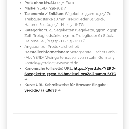
Preis ohne MwSt.:
14.71 Euro
Marke:
YERD
(935-161)
/
Taxonomie / Enitäten:
Sägekette, 35cm, 0.325" Zoll,
Treibgliedstärke 1,5mm, Treibglieder 61 Stück,
Halbmeißel, (0.325" - H - 1,5 - 61TG)
Kategorie:
YERD Sägeketten (Sägekette, 35cm, 0.325"
Zoll, Treibgliedstärke 1,5mm, Treibglieder 61 Stück,
Halbmeißel, (0.325" - H - 1,5 - 61TG))
Angaben zur Produktsicherheit
Herstellerinformationen:
Motorgeräte Fischer GmbH
(Abt. YERD); Weingartenstr. 79; 77933 Lahr; Germany;
kontakt@yerd.de; www.yerd.de
Kanonische (offizielle) URL:
https://yerd.de/YERD-
Saegekette-35cm-Halbmeissel-325Zoll-15mm-61TG
➔
Kurze URL-Schreibweise für Browser-Eingabe:
yerd.de/?a=18978
➔