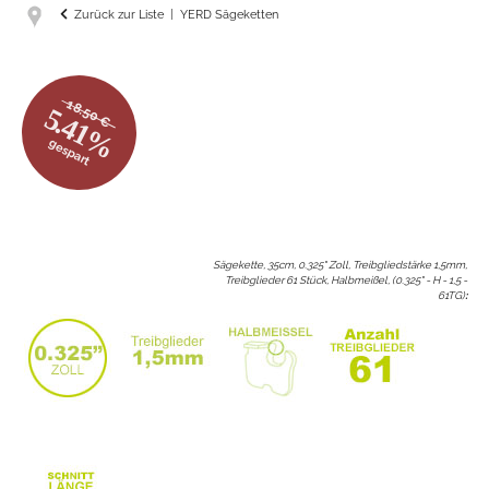
Zurück zur Liste
YERD Sägeketten
18.50 €
5.41%
gespart
Sägekette, 35cm, 0.325" Zoll, Treibgliedstärke 1,5mm,
Treibglieder 61 Stück, Halbmeißel, (0.325" - H - 1,5 -
61TG)
: