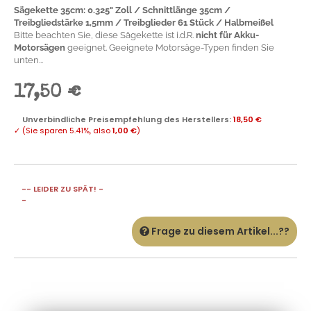
Sägekette 35cm: 0.325" Zoll / Schnittlänge 35cm /
Treibgliedstärke 1,5mm / Treibglieder 61 Stück / Halbmeißel
Bitte beachten Sie, diese Sägekette ist i.d.R.
nicht für Akku-
Motorsägen
geeignet. Geeignete Motorsäge-Typen finden Sie
unten...
17,50 €
Unverbindliche Preisempfehlung des Herstellers
:
18,50 €
✓
(Sie sparen
5.41%
, also
1,00 €
)
-- LEIDER ZU SPÄT! -
-
Frage zu diesem Artikel...??