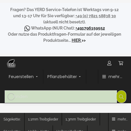
Fragen?
Das YERD Service-Telefon ist Werktags von 9-12
und 13-17 Uhr für Sie verfügbar:
+49 (0) 7821 58838 30
(aktuell nicht besetzt).
WhatsApp
(NUR Chat):
+491796159552
Oder nutze das Produktfragen-Formular auf der jeweiligen
Produktseite...
HIER
>>
Feuerstellen
Pflanzbehälter
mehr...
Sägekette:
1,1mm Treibglieder
1,3mm Treibglieder
mehr...