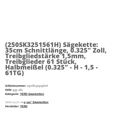
(250SK3251561H)
Sägekette:
35cm Schnittlänge, 0.325" Zoll,
Treibgliedstärke 1,5mm,
Treibglieder 61 Stück,
Halbmeißel (0.325" - H - 1,5 -
61TG)
Artikelnummer:
250SK3251561H
HAN:
935-161
Kategorie:
YERD Sägeketten
Siehe auch:
⇒
0,325" Sägeketten
Hersteller:
YERD