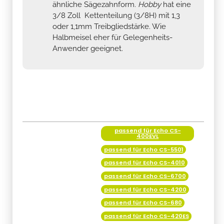
ähnliche Sägezahnform.
Hobby
hat eine
3/8 Zoll Kettenteilung (3/8H) mit 1,3
oder 1,1mm Treibgliedstärke. Wie
Halbmeisel eher für Gelegenheits-
Anwender geeignet.
passend für Echo CS-
Produkteigenschaft
Wert
400EVL
passend für Echo CS-5501
passend für Echo CS-4010
passend für Echo CS-6700
passend für Echo CS-4200
passend für Echo CS-680
passend für Echo CS-420ES