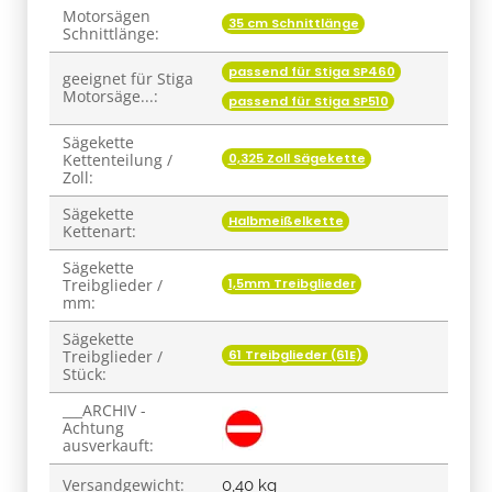
Motorsägen
35 cm Schnittlänge
Schnittlänge:
passend für Stiga SP460
geeignet für Stiga
Motorsäge...:
passend für Stiga SP510
Sägekette
0,325 Zoll Sägekette
Kettenteilung /
Zoll:
Sägekette
Halbmeißelkette
Kettenart:
Sägekette
1,5mm Treibglieder
Treibglieder /
mm:
Sägekette
61 Treibglieder (61E)
Treibglieder /
Stück:
___ARCHIV -
Achtung
ausverkauft:
Versandgewicht:
0,40 kg