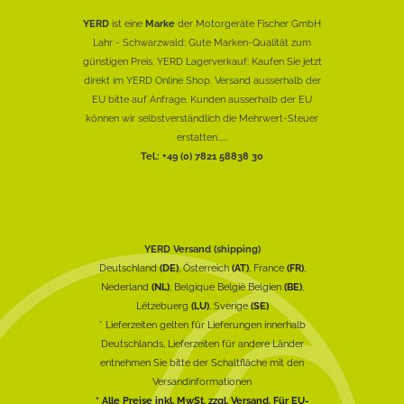
YERD
ist eine
Marke
der Motorgeräte Fischer GmbH
Lahr - Schwarzwald: Gute Marken-Qualität zum
günstigen Preis. YERD Lagerverkauf: Kaufen Sie jetzt
direkt im YERD Online Shop. Versand ausserhalb der
EU bitte auf Anfrage. Kunden ausserhalb der EU
können wir selbstverständlich die Mehrwert-Steuer
erstatten......
Tel.: +49 (0) 7821 58838 30
YERD Versand (shipping)
Deutschland
(DE)
, Österreich
(AT)
, France
(FR)
,
Nederland
(NL)
, Belgique België Belgien
(BE)
,
Lëtzebuerg
(LU)
, Sverige
(SE)
* Lieferzeiten gelten für Lieferungen innerhalb
Deutschlands, Lieferzeiten für andere Länder
entnehmen Sie bitte der Schaltfläche mit den
Versandinformationen
* Alle Preise inkl. MwSt. zzgl. Versand. Für EU-