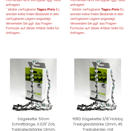
momentan nicht verfügbar (ggf. bitte
momentan nicht verfügbar (ggf. bitte
anfragen)
anfragen)
* letzter verfügbarer
Tages-Preis
Es
* letzter verfügbarer
Tages-Preis
Es
werden keine freien Bestände in den
werden keine freien Bestände in den
verfügbaren Lägern angezeigt.
verfügbaren Lägern angezeigt.
Verwenden Sie ggf. das Fragen-
Verwenden Sie ggf. das Fragen-
Formular auf dieser Artikel-Seite für
Formular auf dieser Artikel-Seite für
Anfragen...
Anfragen...
Sägekette: 50cm
YERD Sägekette 3/8" Hobby,
Schnittlänge, 0.325" Zoll,
Treibgliedstärke 1,3mm, 45
Treibgliedstärke 1,3mm,
Treibglieder, mit