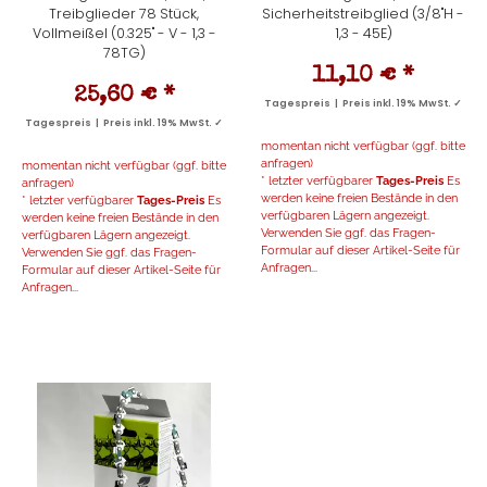
Treibglieder 78 Stück,
Sicherheitstreibglied (3/8"H -
Vollmeißel (0.325" - V - 1,3 -
1,3 - 45E)
78TG)
11,10 €
*
25,60 €
*
Tagespreis | Preis inkl. 19% MwSt. ✓
Tagespreis | Preis inkl. 19% MwSt. ✓
momentan nicht verfügbar (ggf. bitte
anfragen)
momentan nicht verfügbar (ggf. bitte
* letzter verfügbarer
Tages-Preis
Es
anfragen)
werden keine freien Bestände in den
* letzter verfügbarer
Tages-Preis
Es
verfügbaren Lägern angezeigt.
werden keine freien Bestände in den
Verwenden Sie ggf. das Fragen-
verfügbaren Lägern angezeigt.
Formular auf dieser Artikel-Seite für
Verwenden Sie ggf. das Fragen-
Anfragen...
Formular auf dieser Artikel-Seite für
Anfragen...