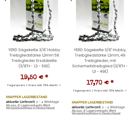
YERD Sägekette 3/8" Hobby
YERD Sägekette 3/8" Hobby,
Treibgliedstärke 1,3mm 56
Treibgliedstärke 1,3mm, 49
Treibglieder Ersatzkette
Treibglieder, mit
(3/8"H - 1,3 - 56E)
Sicherheitstreibglied (3/8"H -
1,3 - 49E)
19,50 €
*
17,70 €
*
Tagespreis | Preis inkl. 19% MwSt. ✓
Tagespreis | Preis inkl. 19% MwSt. ✓
KNAPPER LAGERBESTAND
aktuelle Lieferzeit
: 2 - 4 Werktage
KNAPPER LAGERBESTAND
Ab 250,-€ Lagerverkaufs-Wert
aktuelle Lieferzeit
: 2 - 4 Werktage
Versand kostenlos in Deutschland
Ab 250,-€ Lagerverkaufs-Wert
Versand kostenlos in Deutschland