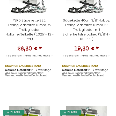
YERD Sägekette 325,
Sägekette 40cm 3/8" Hobby,
Treibgliedstärke 1,3mm, 72
Treibgliedstärke 1,3mm, 55
Treibglieder,
Treibglieder, mit
Halbmeißelkette (0,325" - 1,3 -
Sicherheitstreibglied (3/8"H -
72E)
1,3 - 55E)
26,30 €
*
19,30 €
*
Tagespreis | Preis inkl. 19% MwSt. ✓
Tagespreis | Preis inkl. 19% MwSt. ✓
KNAPPER LAGERBESTAND
KNAPPER LAGERBESTAND
aktuelle Lieferzeit
: 2 - 4 Werktage
aktuelle Lieferzeit
: 2 - 4 Werktage
Ab 250,-€ Lagerverkaufs-Wert
Ab 250,-€ Lagerverkaufs-Wert
Versand kostenlos in Deutschland
Versand kostenlos in Deutschland
AUF LAGER
AUF LAGER