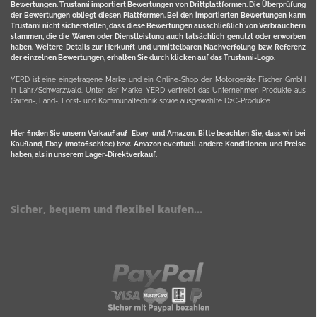
Bewertungen. Trustami importiert Bewertungen von Drittplattformen. Die Überprüfung
der Bewertungen obliegt diesen Plattformen. Bei den importierten Bewertungen kann
Trustami nicht sicherstellen, dass diese Bewertungen ausschließlich von Verbrauchern
stammen, die die Waren oder Dienstleistung auch tatsächlich genutzt oder erworben
haben. Weitere Details zur Herkunft und unmittelbaren Nachverfolung bzw. Referenz
der einzelnen Bewertungen, erhalten Sie durch klicken auf das Trustami-Logo.
YERD ist eine eingetragene Marke und ein Online-Shop der Motorgeräte Fischer GmbH
in Lahr/Schwarzwald. Unter der Marke YERD vertreibt das Unternehmen Produkte aus
Garten-, Land-, Forst- und Kommunaltechnik sowie ausgewählte D2C-Produkte.
Hier finden Sie unsern Verkauf auf
Ebay
und
Amazon
. Bitte beachten Sie, dass wir bei
Kaufland, Ebay (motofischtec) bzw. Amazon eventuell andere Konditionen und Preise
haben, als in unserem Lager-Direktverkauf.
Sicher, bequem und flexibel kaufen...