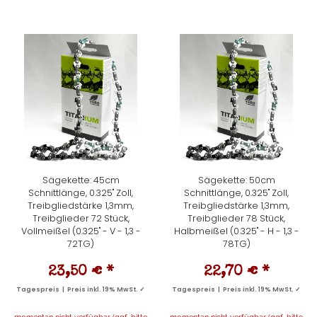
Sägekette: 45cm
Sägekette: 50cm
Schnittlänge, 0.325" Zoll,
Schnittlänge, 0.325" Zoll,
Treibgliedstärke 1,3mm,
Treibgliedstärke 1,3mm,
Treibglieder 72 Stück,
Treibglieder 78 Stück,
Vollmeißel (0.325" - V - 1,3 -
Halbmeißel (0.325" - H - 1,3 -
72TG)
78TG)
23,50 €
*
22,70 €
*
Tagespreis | Preis inkl. 19% MwSt. ✓
Tagespreis | Preis inkl. 19% MwSt. ✓