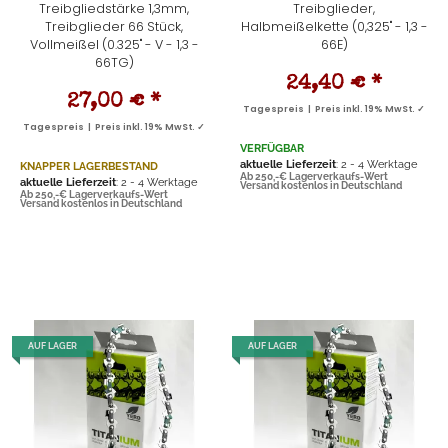
Treibgliedstärke 1,3mm,
Treibglieder,
Treibglieder 66 Stück,
Halbmeißelkette (0,325" - 1,3 -
Vollmeißel (0.325" - V - 1,3 -
66E)
66TG)
24,40 €
*
27,00 €
*
Tagespreis | Preis inkl. 19% MwSt. ✓
Tagespreis | Preis inkl. 19% MwSt. ✓
VERFÜGBAR
aktuelle Lieferzeit
: 2 - 4 Werktage
KNAPPER LAGERBESTAND
Ab 250,-€ Lagerverkaufs-Wert
aktuelle Lieferzeit
: 2 - 4 Werktage
Versand kostenlos in Deutschland
Ab 250,-€ Lagerverkaufs-Wert
Versand kostenlos in Deutschland
AUF LAGER
AUF LAGER