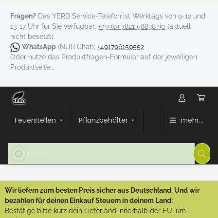
Fragen?
Das YERD Service-Telefon ist Werktags von 9-12 und
13-17 Uhr für Sie verfügbar:
+49 (0) 7821 58838 30
(aktuell
nicht besetzt).
WhatsApp
(NUR Chat):
+491796159552
Oder nutze das Produktfragen-Formular auf der jeweiligen
Produktseite...
Feuerstellen
Pflanzbehälter
mehr...
Wir liefern zum besten Preis sicher aus Deutschland. Und wir
bezahlen für deinen Einkauf Steuern in deinem Land:
Bestätige bitte kurz dein Lieferland innerhalb der EU, um