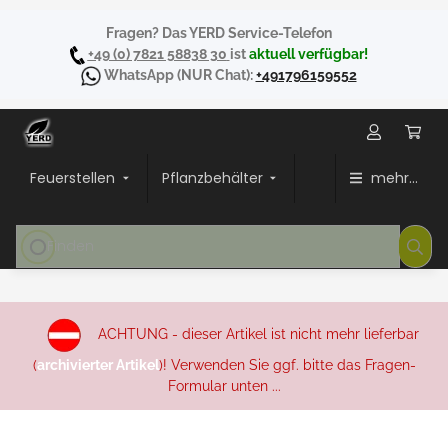
Fragen? Das YERD Service-Telefon
+49 (0) 7821 58838 30
ist
aktuell verfügbar!
WhatsApp
(NUR Chat):
+491796159552
Feuerstellen
Pflanzbehälter
mehr...
ACHTUNG - dieser Artikel ist nicht mehr lieferbar
(
archivierter Artikel
)! Verwenden Sie ggf. bitte das Fragen-
Formular unten ...