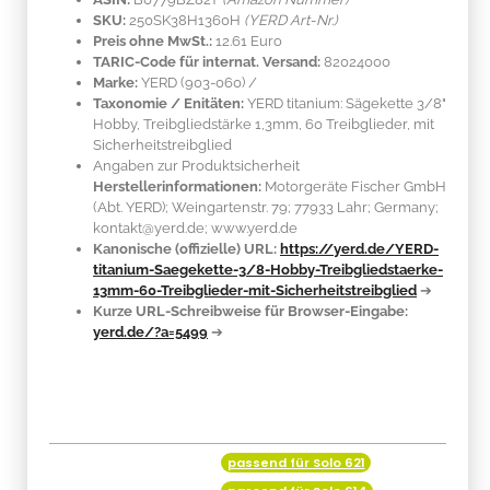
SKU:
250SK38H1360H
(YERD Art-Nr.)
Preis ohne MwSt.:
12.61 Euro
TARIC-Code für internat. Versand:
82024000
Marke:
YERD
(903-060)
/
Taxonomie / Enitäten:
YERD titanium: Sägekette 3/8"
Hobby, Treibgliedstärke 1,3mm, 60 Treibglieder, mit
Sicherheitstreibglied
Angaben zur Produktsicherheit
Herstellerinformationen:
Motorgeräte Fischer GmbH
(Abt. YERD); Weingartenstr. 79; 77933 Lahr; Germany;
kontakt@yerd.de; www.yerd.de
Kanonische (offizielle) URL:
https://yerd.de/YERD-
titanium-Saegekette-3/8-Hobby-Treibgliedstaerke-
13mm-60-Treibglieder-mit-Sicherheitstreibglied
➔
Kurze URL-Schreibweise für Browser-Eingabe:
yerd.de/?a=5499
➔
passend für Solo 621
Produkteigenschaft
Wert