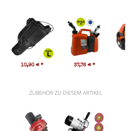
10,90 €
*
37,76 €
*
3
ZUBEHÖR ZU DIESEM ARTIKEL