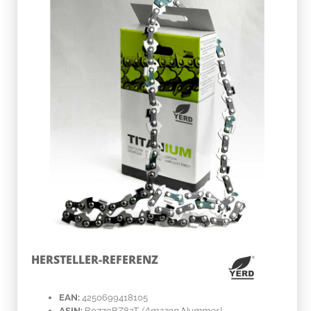
HERSTELLER-REFERENZ
EAN:
4250699418105
ASIN:
B0779BZ82T
(Amazon Nummer)