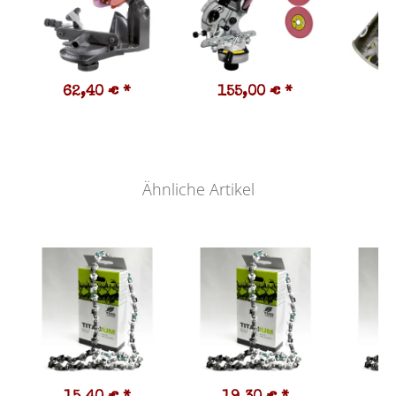
62,40 €
*
155,00 €
*
7
19,
Ähnliche Artikel