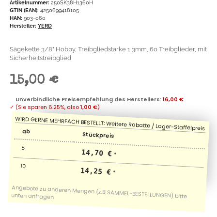
Artikelnummer:
250SK38H1360H
GTIN (EAN):
4250699418105
HAN:
903-060
Hersteller:
YERD
Sägekette 3/8" Hobby, Treibgliedstärke 1,3mm, 60 Treibglieder, mit
Sicherheitstreibglied
15,00 €
Unverbindliche Preisempfehlung des Herstellers
:
16,00 €
✓
(Sie sparen
6.25%
, also
1,00 €
)
ab
Stückpreis
5
14,70 €
*
10
14,25 €
*