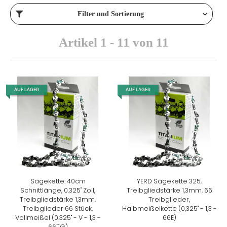
Filter und Sortierung
Artikel 1 - 11 von 11
AUF LAGER
AUF LAGER
Sägekette: 40cm
YERD Sägekette 325,
Schnittlänge, 0.325" Zoll,
Treibgliedstärke 1,3mm, 66
Treibgliedstärke 1,3mm,
Treibglieder,
Treibglieder 66 Stück,
Halbmeißelkette (0,325" - 1,3 -
Vollmeißel (0.325" - V - 1,3 -
66E)
66TG)