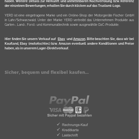
haben. Weitere Details zur Herkunft und unmittelbaren Nachverfolung bzw. Referenz
der einzelnen Bewertungen, erhalten Sie durch klicken auf das Trustami-Logo.
YERD ist eine eingetragene Marke und ein Online-Shop der Motorgeräte Fischer GmbH
in Lahr/Schwarzwald. Unter der Marke YERD vertreibt das Unternehmen Produkte aus
Garten-, Land-, Forst- und Kommunaltechnik sowie ausgewählte D2C-Produkte.
Hier finden Sie unsern Verkauf auf
Ebay
und
Amazon
. Bitte beachten Sie, dass wir bei
Kaufland, Ebay (motofischtec) bzw. Amazon eventuell andere Konditionen und Preise
haben, als in unserem Lager-Direktverkauf.
Sicher, bequem und flexibel kaufen...