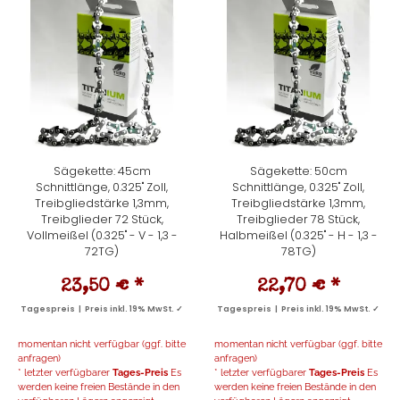
Sägekette: 45cm
Sägekette: 50cm
Schnittlänge, 0.325" Zoll,
Schnittlänge, 0.325" Zoll,
Treibgliedstärke 1,3mm,
Treibgliedstärke 1,3mm,
Treibglieder 72 Stück,
Treibglieder 78 Stück,
Vollmeißel (0.325" - V - 1,3 -
Halbmeißel (0.325" - H - 1,3 -
72TG)
78TG)
23,50 €
*
22,70 €
*
Tagespreis | Preis inkl. 19% MwSt. ✓
Tagespreis | Preis inkl. 19% MwSt. ✓
momentan nicht verfügbar (ggf. bitte
momentan nicht verfügbar (ggf. bitte
anfragen)
anfragen)
* letzter verfügbarer
Tages-Preis
Es
* letzter verfügbarer
Tages-Preis
Es
werden keine freien Bestände in den
werden keine freien Bestände in den