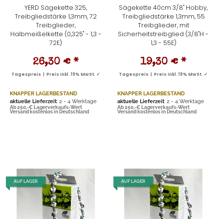
YERD Sägekette 325,
Sägekette 40cm 3/8" Hobby,
Treibgliedstärke 1,3mm, 72
Treibgliedstärke 1,3mm, 55
Treibglieder,
Treibglieder, mit
Halbmeißelkette (0,325" - 1,3 -
Sicherheitstreibglied (3/8"H -
72E)
1,3 - 55E)
26,30 €
*
19,30 €
*
Tagespreis | Preis inkl. 19% MwSt. ✓
Tagespreis | Preis inkl. 19% MwSt. ✓
KNAPPER LAGERBESTAND
KNAPPER LAGERBESTAND
aktuelle Lieferzeit
: 2 - 4 Werktage
aktuelle Lieferzeit
: 2 - 4 Werktage
Ab 250,-€ Lagerverkaufs-Wert
Ab 250,-€ Lagerverkaufs-Wert
Versand kostenlos in Deutschland
Versand kostenlos in Deutschland
AUF LAGER
AUF LAGER