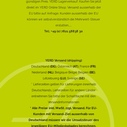
günstigen Preis. YERD Lagerverkauf: Kaufen Sie jetzt
direkt im YERD Online Shop. Versand ausserhalb der
EU bitte auf Anfrage. Kunden ausserhalb der EU
können wir selbstverständlich die Mehrwert-Steuer
erstatten......
Tel.: +49 (0) 7821 58838 30
YERD Versand (shipping)
Deutschland
(DE)
, Österreich
(AT)
, France
(FR)
,
Nederland
(NL)
, Belgique België Belgien
(BE)
,
Lëtzebuerg
(LU)
, Sverige
(SE)
* Lieferzeiten gelten für Lieferungen innerhalb
Deutschlands, Lieferzeiten für andere Länder
entnehmen Sie bitte der Schaltfläche mit den
Versandinformationen
* Alle Preise inkl. MwSt. zzgl. Versand. Für EU-
Kunden mit Versand-Ziel ausserhalb von
Deutschland müssen wir die Umsatzsteuer des
jeweiligen EU-Mitgliedsstaates berechnen.