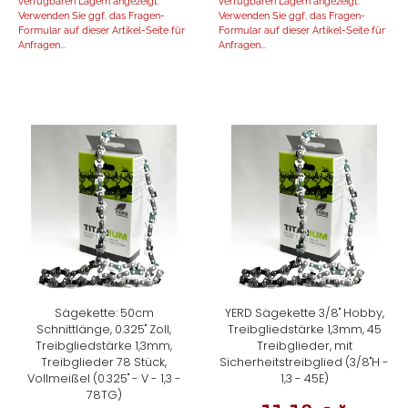
verfügbaren Lägern angezeigt.
verfügbaren Lägern angezeigt.
Verwenden Sie ggf. das Fragen-
Verwenden Sie ggf. das Fragen-
Formular auf dieser Artikel-Seite für
Formular auf dieser Artikel-Seite für
Anfragen...
Anfragen...
Sägekette: 50cm
YERD Sägekette 3/8" Hobby,
Schnittlänge, 0.325" Zoll,
Treibgliedstärke 1,3mm, 45
Treibgliedstärke 1,3mm,
Treibglieder, mit
Treibglieder 78 Stück,
Sicherheitstreibglied (3/8"H -
Vollmeißel (0.325" - V - 1,3 -
1,3 - 45E)
78TG)