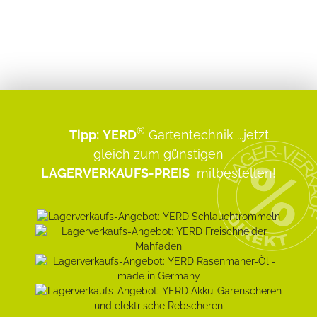
®
Tipp:
YERD
Gartentechnik
...jetzt
gleich zum günstigen
LAGERVERKAUFS-PREIS
mitbestellen!