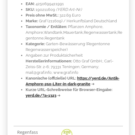
EAN:
4250699411991
SKU:
190211609
(YERD Art-Nr.)
Preis ohne MwSt.:
322.69 Euro
Marke:
Graf
(211609)
/ Herkunftsland
Deutschland
Taxonomie / Enitäten:
Pflanzen Amphore,
Amphore,Wandtank,Mauertank,Regenwassertank,Re
gentonne,Regentank
Kategorie:
Garten-Bewässerung (Regentonne
Regenwasserspeicher)
Angaben zur Produktsicherheit
Herstellerinformationen:
Otto Graf GmbH.; Carl-
Zeiss-Str. 2-6; 79331 Teningen; Germany;
mail@graf.info; www.graf.info
Kanonische (offizielle) URL:
https://yerd.de/Antik-
Amphore-250-Liter-in-dark-granite
➔
Kurze URL-Schreibweise für Browser-Eingabe:
yerd.de/?a=1323
➔
Produkteigenschaft
Wert
Regenfass