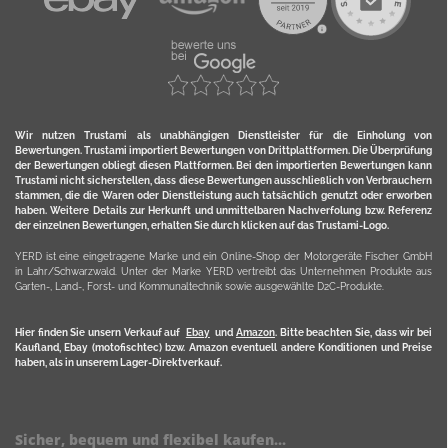
Wir nutzen Trustami als unabhängigen Dienstleister für die Einholung von
Bewertungen. Trustami importiert Bewertungen von Drittplattformen. Die Überprüfung
der Bewertungen obliegt diesen Plattformen. Bei den importierten Bewertungen kann
Trustami nicht sicherstellen, dass diese Bewertungen ausschließlich von Verbrauchern
stammen, die die Waren oder Dienstleistung auch tatsächlich genutzt oder erworben
haben. Weitere Details zur Herkunft und unmittelbaren Nachverfolung bzw. Referenz
der einzelnen Bewertungen, erhalten Sie durch klicken auf das Trustami-Logo.
YERD ist eine eingetragene Marke und ein Online-Shop der Motorgeräte Fischer GmbH
in Lahr/Schwarzwald. Unter der Marke YERD vertreibt das Unternehmen Produkte aus
Garten-, Land-, Forst- und Kommunaltechnik sowie ausgewählte D2C-Produkte.
Hier finden Sie unsern Verkauf auf
Ebay
und
Amazon
. Bitte beachten Sie, dass wir bei
Kaufland, Ebay (motofischtec) bzw. Amazon eventuell andere Konditionen und Preise
haben, als in unserem Lager-Direktverkauf.
Sicher, bequem und flexibel kaufen...