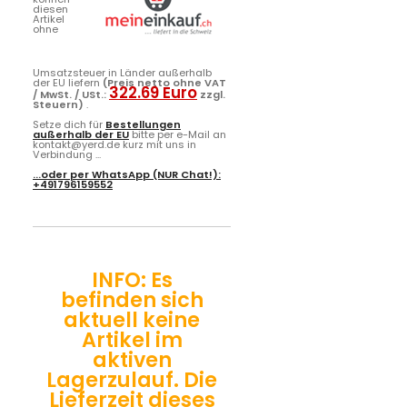
diesen
Artikel
ohne
Umsatzsteuer in Länder außerhalb
der EU liefern
(Preis netto ohne VAT
322.69 Euro
/ MwSt. / USt.:
zzgl.
Steuern)
.
Setze dich für
Bestellungen
außerhalb der EU
bitte per e-Mail an
kontakt@yerd.de kurz mit uns in
Verbindung ...
...oder per
WhatsApp
(NUR Chat!):
+491796159552
INFO: Es
befinden sich
aktuell keine
Artikel im
aktiven
Lagerzulauf. Die
Lieferzeit dieses