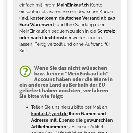
einfach mit Ihrem
MeinEinkauf.ch
Konto
einkaufen, als wären Sie ein deutscher Kunde
(
inkl. kostenlosem deutschen Versand ab 250
Euro Warenwert
) und Ihre Sendung über
MeinEinkauf.ch bequem zu sich in die
Schweiz
oder nach Liechtenstein
weiter senden
lassen. Fertig verzollt und ohne Aufwand für
Sie!
Wenn Sie das nicht wünschen
bzw. keinen "MeinEinkauf.ch"
Account haben oder die Ware in
ein anderes Land außerhalb der EU
geliefert haben möchten, verfahren
Sie bitte wie folgt:
Teilen Sie uns hierzu bitte per Mail an
kontakt@yerd.de
Ihren Namen und
Adresse mit. Ebenso die gewünschten
Artikelnummern
(z.B. dieser Artikel: