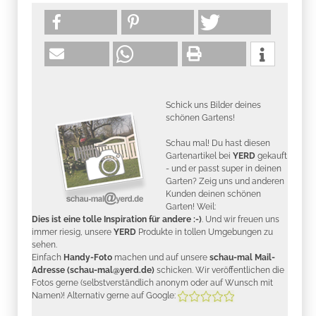
Schick uns Bilder deines
schönen Gartens!
Schau mal! Du hast diesen
Gartenartikel bei
YERD
gekauft
- und er passt super in deinen
Garten? Zeig uns und anderen
Kunden deinen schönen
Garten! Weil:
Dies ist eine tolle Inspiration für andere :-)
. Und wir freuen uns
immer riesig, unsere
YERD
Produkte in tollen Umgebungen zu
sehen.
Einfach
Handy-Foto
machen und auf unsere
schau-mal Mail-
Adresse (schau-mal@yerd.de)
schicken. Wir veröffentlichen die
Fotos gerne (selbstverständlich anonym oder auf Wunsch mit
Namen)! Alternativ gerne auf Google: