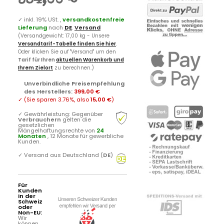
384,00 €
✓
inkl. 19% USt. ,
versandkostenfreie
Lieferung
nach
DE
.
Versand
(Versandgewicht: 17,00 kg - Unsere
Versandtarif-Tabelle finden Sie hier
.
Oder klicken Sie auf "Versand" um den
Tarif für Ihren
aktuellen Warenkorb und
Ihrem Zielort
zu berechnen.)
Unverbindliche Preisempfehlung
des Herstellers
:
399,00 €
✓
(Sie sparen
3.76%
, also
15,00 €
)
✓
Gewährleistung: Gegenüber
Verbrauchern
gelten die
gesetzlichen
Mängelhaftungsrechte von
24
Monaten
, 12 Monate für gewerbliche
Kunden.
✓
Versand aus Deutschland (
DE
)
Für
Kunden
in der
Schweiz
oder
Non-EU:
Wir
können