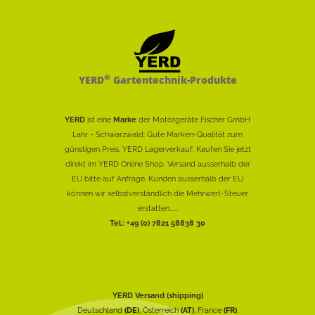
®
YERD
Gartentechnik-Produkte
YERD
ist eine
Marke
der Motorgeräte Fischer GmbH
Lahr - Schwarzwald: Gute Marken-Qualität zum
günstigen Preis. YERD Lagerverkauf: Kaufen Sie jetzt
direkt im YERD Online Shop. Versand ausserhalb der
EU bitte auf Anfrage. Kunden ausserhalb der EU
können wir selbstverständlich die Mehrwert-Steuer
erstatten......
Tel.: +49 (0) 7821 58838 30
YERD Versand (shipping)
Deutschland
(DE)
, Österreich
(AT)
, France
(FR)
,