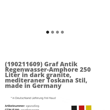
(190211609)
Graf Antik
Regenwasser-Amphore 250
Liter in dark granite,
mediteraner Toskana Stil,
made in Germany
*
in Deutschland Lieferung frei Haus!
Artikelnummer:
190211609
GTIN (EAN):
4250699411991