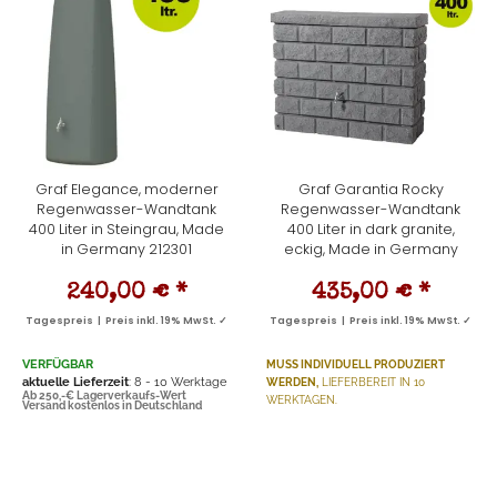
Graf Elegance, moderner
Graf Garantia Rocky
Regenwasser-Wandtank
Regenwasser-Wandtank
400 Liter in Steingrau, Made
400 Liter in dark granite,
in Germany 212301
eckig, Made in Germany
240,00 €
*
435,00 €
*
Tagespreis | Preis inkl. 19% MwSt. ✓
Tagespreis | Preis inkl. 19% MwSt. ✓
VERFÜGBAR
MUSS INDIVIDUELL PRODUZIERT
aktuelle Lieferzeit
: 8 - 10 Werktage
WERDEN,
LIEFERBEREIT IN 10
Ab 250,-€ Lagerverkaufs-Wert
WERKTAGEN.
Versand kostenlos in Deutschland