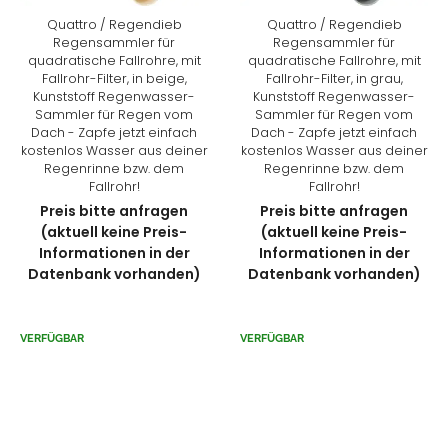
Quattro / Regendieb
Quattro / Regendieb
Regensammler für
Regensammler für
quadratische Fallrohre, mit
quadratische Fallrohre, mit
Fallrohr-Filter, in beige,
Fallrohr-Filter, in grau,
Kunststoff Regenwasser-
Kunststoff Regenwasser-
Sammler für Regen vom
Sammler für Regen vom
Dach - Zapfe jetzt einfach
Dach - Zapfe jetzt einfach
kostenlos Wasser aus deiner
kostenlos Wasser aus deiner
Regenrinne bzw. dem
Regenrinne bzw. dem
Fallrohr!
Fallrohr!
Preis bitte anfragen
Preis bitte anfragen
(aktuell keine Preis-
(aktuell keine Preis-
Informationen in der
Informationen in der
Datenbank vorhanden)
Datenbank vorhanden)
VERFÜGBAR
VERFÜGBAR