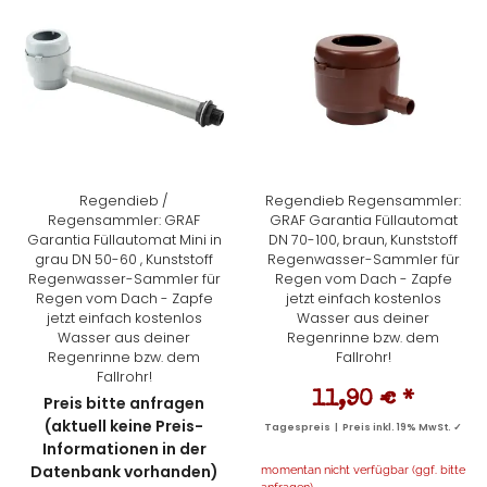
Regendieb /
Regendieb Regensammler:
Regensammler: GRAF
GRAF Garantia Füllautomat
Garantia Füllautomat Mini in
DN 70-100, braun, Kunststoff
grau DN 50-60 , Kunststoff
Regenwasser-Sammler für
Regenwasser-Sammler für
Regen vom Dach - Zapfe
Regen vom Dach - Zapfe
jetzt einfach kostenlos
jetzt einfach kostenlos
Wasser aus deiner
Wasser aus deiner
Regenrinne bzw. dem
Regenrinne bzw. dem
Fallrohr!
Fallrohr!
11,90 €
*
Preis bitte anfragen
(aktuell keine Preis-
Tagespreis | Preis inkl. 19% MwSt. ✓
Informationen in der
Datenbank vorhanden)
momentan nicht verfügbar (ggf. bitte
anfragen)