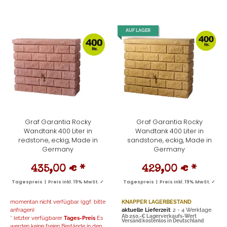
AUF LAGER
Graf Garantia Rocky
Graf Garantia Rocky
Wandtank 400 Liter in
Wandtank 400 Liter in
redstone, eckig, Made in
sandstone, eckig, Made in
Germany
Germany
435,00 €
*
429,00 €
*
Tagespreis | Preis inkl. 19% MwSt. ✓
Tagespreis | Preis inkl. 19% MwSt. ✓
momentan nicht verfügbar (ggf. bitte
KNAPPER LAGERBESTAND
anfragen)
aktuelle Lieferzeit
: 2 - 4 Werktage
Ab 250,-€ Lagerverkaufs-Wert
* letzter verfügbarer
Tages-Preis
Es
Versand kostenlos in Deutschland
werden keine freien Bestände in den