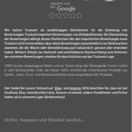
Wir nutzen Trustami als unabhängigen Dienstleister für die Einholung von
Bewertungen. Trustami importiert Bewertungen von Drittplattformen. Die Überprüfung
der Bewertungen obliegt diesen Plattformen. Bei den importierten Bewertungen kann
Trustami nicht sicherstellen, dass diese Bewertungen ausschließlich von Verbrauchern
stammen, die die Waren oder Dienstleistung auch tatsächlich genutzt oder erworben
haben. Weitere Details zur Herkunft und unmittelbaren Nachverfolung bzw. Referenz
der einzelnen Bewertungen, erhalten Sie durch klicken auf das Trustami-Logo.
YERD ist eine eingetragene Marke und ein Online-Shop der Motorgeräte Fischer GmbH
in Lahr/Schwarzwald. Unter der Marke YERD vertreibt das Unternehmen Produkte aus
Garten-, Land-, Forst- und Kommunaltechnik sowie ausgewählte D2C-Produkte.
Hier finden Sie unsern Verkauf auf
Ebay
und
Amazon
. Bitte beachten Sie, dass wir bei
Kaufland, Ebay (motofischtec) bzw. Amazon eventuell andere Konditionen und Preise
haben, als in unserem Lager-Direktverkauf.
Sicher, bequem und flexibel kaufen...