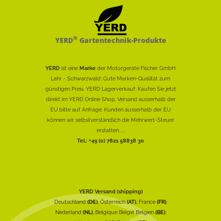
®
YERD
Gartentechnik-Produkte
YERD
ist eine
Marke
der Motorgeräte Fischer GmbH
Lahr - Schwarzwald: Gute Marken-Qualität zum
günstigen Preis. YERD Lagerverkauf: Kaufen Sie jetzt
direkt im YERD Online Shop. Versand ausserhalb der
EU bitte auf Anfrage. Kunden ausserhalb der EU
können wir selbstverständlich die Mehrwert-Steuer
erstatten......
Tel.: +49 (0) 7821 58838 30
YERD Versand (shipping)
Deutschland
(DE)
, Österreich
(AT)
, France
(FR)
,
Nederland
(NL)
, Belgique België Belgien
(BE)
,