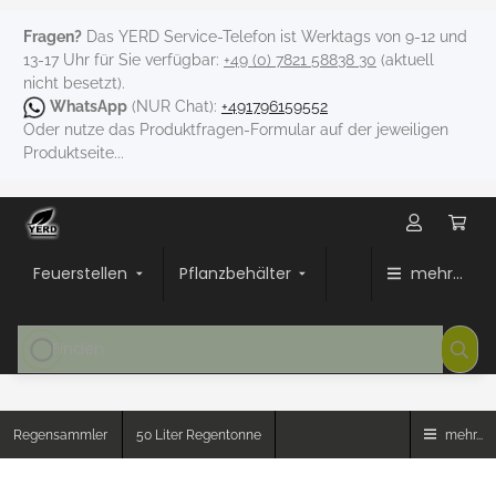
Fragen?
Das YERD Service-Telefon ist Werktags von 9-12 und
13-17 Uhr für Sie verfügbar:
+49 (0) 7821 58838 30
(aktuell
nicht besetzt).
WhatsApp
(NUR Chat):
+491796159552
Oder nutze das Produktfragen-Formular auf der jeweiligen
Produktseite...
Feuerstellen
Pflanzbehälter
mehr...
Regensammler
50 Liter Regentonne
mehr...