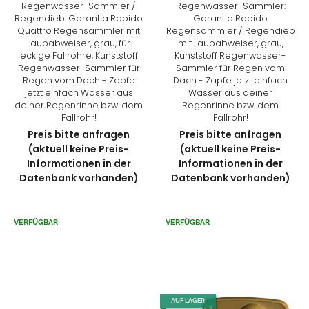
Regenwasser-Sammler /
Regenwasser-Sammler:
Regendieb: Garantia Rapido
Garantia Rapido
Quattro Regensammler mit
Regensammler / Regendieb
Laubabweiser, grau, für
mit Laubabweiser, grau,
eckige Fallrohre, Kunststoff
Kunststoff Regenwasser-
Regenwasser-Sammler für
Sammler für Regen vom
Regen vom Dach - Zapfe
Dach - Zapfe jetzt einfach
jetzt einfach Wasser aus
Wasser aus deiner
deiner Regenrinne bzw. dem
Regenrinne bzw. dem
Fallrohr!
Fallrohr!
Preis bitte anfragen
Preis bitte anfragen
(aktuell keine Preis-
(aktuell keine Preis-
Informationen in der
Informationen in der
Datenbank vorhanden)
Datenbank vorhanden)
VERFÜGBAR
VERFÜGBAR
AUF LAGER