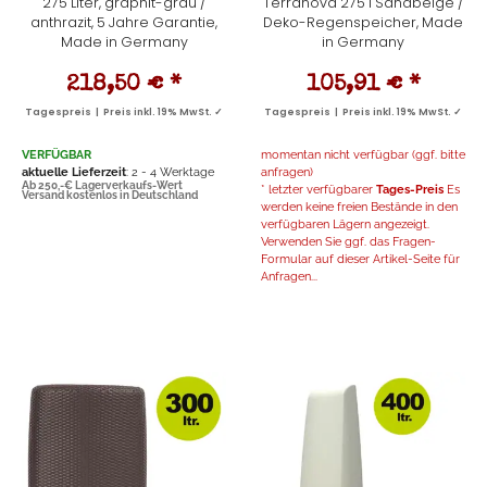
275 Liter, graphit-grau /
Terranova 275 l Sandbeige /
anthrazit, 5 Jahre Garantie,
Deko-Regenspeicher, Made
Made in Germany
in Germany
218,50 €
*
105,91 €
*
Tagespreis | Preis inkl. 19% MwSt. ✓
Tagespreis | Preis inkl. 19% MwSt. ✓
VERFÜGBAR
momentan nicht verfügbar (ggf. bitte
aktuelle Lieferzeit
: 2 - 4 Werktage
anfragen)
Ab 250,-€ Lagerverkaufs-Wert
* letzter verfügbarer
Tages-Preis
Es
Versand kostenlos in Deutschland
werden keine freien Bestände in den
verfügbaren Lägern angezeigt.
Verwenden Sie ggf. das Fragen-
Formular auf dieser Artikel-Seite für
Anfragen...