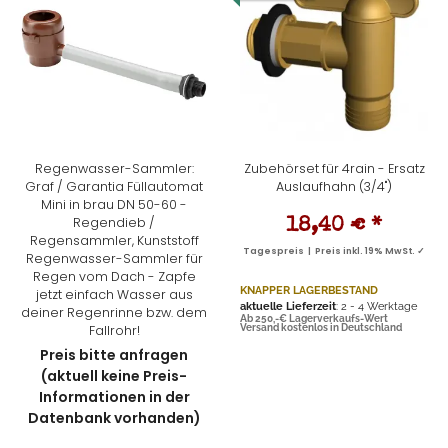
Regenwasser-Sammler:
Zubehörset für 4rain - Ersatz
Graf / Garantia Füllautomat
Auslaufhahn (3/4")
Mini in brau DN 50-60 -
Regendieb /
18,40 €
*
Regensammler, Kunststoff
Tagespreis | Preis inkl. 19% MwSt. ✓
Regenwasser-Sammler für
Regen vom Dach - Zapfe
KNAPPER LAGERBESTAND
jetzt einfach Wasser aus
aktuelle Lieferzeit
: 2 - 4 Werktage
deiner Regenrinne bzw. dem
Ab 250,-€ Lagerverkaufs-Wert
Fallrohr!
Versand kostenlos in Deutschland
Preis bitte anfragen
(aktuell keine Preis-
Informationen in der
Datenbank vorhanden)