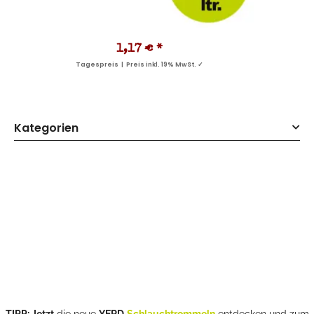
1,17 €
*
Tagespreis | Preis inkl. 19% MwSt. ✓
Kategorien
TIPP: Jetzt
die neue
YERD
Schlauchtrommeln
entdecken und zum