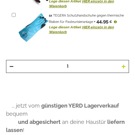
Lege diesen Artikel
HIER einzeln in den
Warenkorb
1
x
TEGERA Schutzhandschuhe gegen thermische
44,95
Risiken für Pasteurisieranlage
+
€
Lege diesen Artikel
HIER einzeln in den
Warenkorb
... jetzt vom
günstigen YERD Lagerverkauf
bequem
und abgesichert
an deine Haustür
liefern
lassen
!