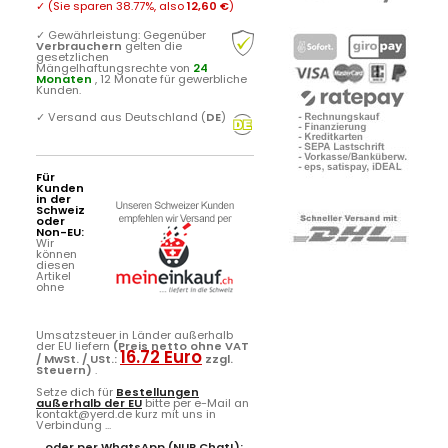
✓
(Sie sparen
38.77%
, also
12,60 €
)
✓
Gewährleistung: Gegenüber
Verbrauchern
gelten die
gesetzlichen
Mängelhaftungsrechte von
24
Monaten
, 12 Monate für gewerbliche
Kunden.
✓
Versand aus Deutschland (
DE
)
Für
Kunden
in der
Schweiz
oder
Non-EU:
Wir
können
diesen
Artikel
ohne
Umsatzsteuer in Länder außerhalb
der EU liefern
(Preis netto ohne VAT
16.72 Euro
/ MwSt. / USt.:
zzgl.
Steuern)
.
Setze dich für
Bestellungen
außerhalb der EU
bitte per e-Mail an
kontakt@yerd.de kurz mit uns in
Verbindung ...
...oder per
WhatsApp
(NUR Chat!):