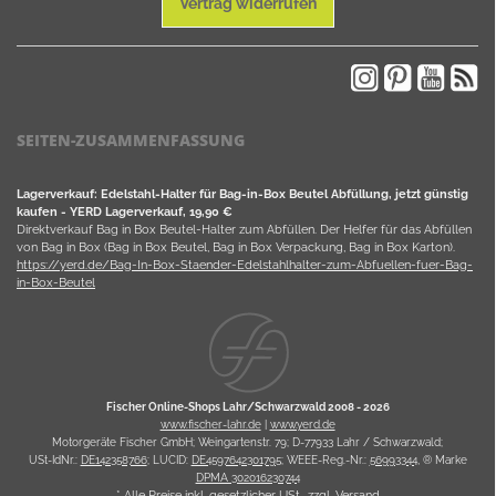
Vertrag widerrufen
SEITEN-ZUSAMMENFASSUNG
Lagerverkauf: Edelstahl-Halter für Bag-in-Box Beutel Abfüllung, jetzt günstig
kaufen - YERD Lagerverkauf, 19,90 €
Direktverkauf Bag in Box Beutel-Halter zum Abfüllen. Der Helfer für das Abfüllen
von Bag in Box (Bag in Box Beutel, Bag in Box Verpackung, Bag in Box Karton).
https://yerd.de/Bag-In-Box-Staender-Edelstahlhalter-zum-Abfuellen-fuer-Bag-
in-Box-Beutel
Fischer Online-Shops Lahr/Schwarzwald 2008 -
2026
www.fischer-lahr.de
|
www.yerd.de
Motorgeräte Fischer GmbH; Weingartenstr. 79; D-77933 Lahr / Schwarzwald;
USt-IdNr.:
DE142358766
; LUCID:
DE4597642301795
; WEEE-Reg.-Nr.:
56993344
, ® Marke
DPMA 302016230744
* Alle Preise inkl. gesetzlicher USt., zzgl.
Versand