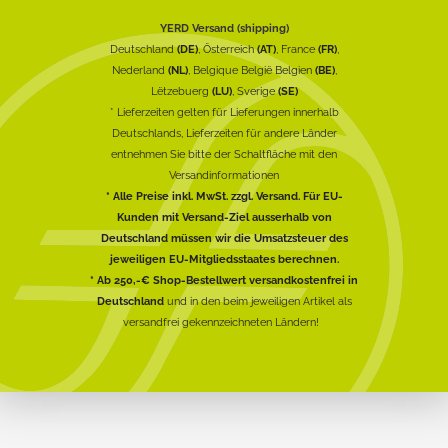
YERD Versand (shipping)
Deutschland
(DE)
, Österreich
(AT)
, France
(FR)
,
Nederland
(NL)
, Belgique België Belgien
(BE)
,
Lëtzebuerg
(LU)
, Sverige
(SE)
* Lieferzeiten gelten für Lieferungen innerhalb
Deutschlands, Lieferzeiten für andere Länder
entnehmen Sie bitte der Schaltfläche mit den
Versandinformationen
* Alle Preise inkl. MwSt. zzgl. Versand. Für EU-
Kunden mit Versand-Ziel ausserhalb von
Deutschland müssen wir die Umsatzsteuer des
jeweiligen EU-Mitgliedsstaates berechnen.
* Ab 250,-€ Shop-Bestellwert versandkostenfrei in
Deutschland
und in den beim jeweiligen Artikel als
versandfrei gekennzeichneten Ländern!