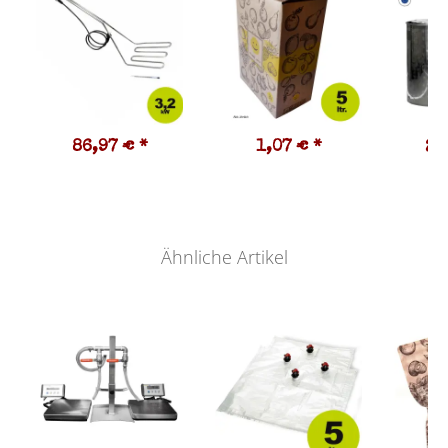
86,97 €
*
1,07 €
*
28
Ähnliche Artikel