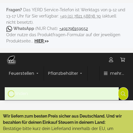
Fragen?
Das YERD Service-Telefon ist Werktags von 9-12 und
13-17 Uhr für Sie verfügbar:
+49 (0) 7821 58838 30
(aktuell
nicht besetzt).
WhatsApp
(NUR Chat):
+491796159552
Oder nutze das Produktfragen-Formular auf der jeweiligen
Produktseite...
HIER
>>
Feuerstellen
Pflanzbehälter
mehr...
Wir liefern zum besten Preis sicher aus Deutschland. Und wir
bezahlen für deinen Einkauf Steuern in deinem Land:
Bestätige bitte kurz dein Lieferland innerhalb der EU, um