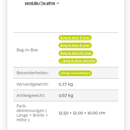
yerd.de/?a=2679
➔
Bag in Box 3 Liter
Produkteigenschaft
Wert
Bag in Box 5 Liter
Bag-In-Box:
Bag in Box 10 Liter
- Bag in Box Geräte
Besonderheiten:
Vitop Verschluss
Versandgewicht:
0,77 kg
Artikelgewicht:
0,67
kg
Pack-
Abmessungen (
12,50 × 12,00 × 10,00 cm
Länge × Breite ×
Höhe ):