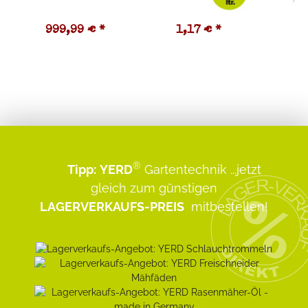
999,99 €
*
1,17 €
*
2
®
Tipp:
YERD
Gartentechnik
...jetzt
gleich zum günstigen
LAGERVERKAUFS-PREIS
mitbestellen!