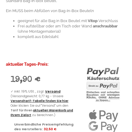
Standard Bag-In-Box Beutel.
Ein MUSS beim Abfüllen von Bag-In-Box Beuteln
geeignet für alle Bag in Box Beutel mit
Vitop
Verschluss
Frei aufstellbar oder am Tisch oder Wand
anschraubbar
(ohne Montagematerial)
komplett aus Edelstahl
aktueller Tages-Preis:
19,90 €
✓
inkl. 19% USt. , zzgl.
Versand
(Versandgewicht: 0,77 kg - Unsere
Versandtarif-Tabelle finden Sie hier
.
Oder klicken Sie auf "Versand" um den
Tarif für Ihren
aktuellen Warenkorb und
Ihrem Zielort
zu berechnen.)
Unverbindliche Preisempfehlung
des Herstellers
:
32,50 €