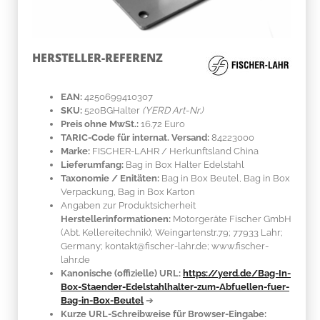
HERSTELLER-REFERENZ
EAN:
4250699410307
SKU:
520BGHalter
(YERD Art-Nr.)
Preis ohne MwSt.:
16.72 Euro
TARIC-Code für internat. Versand:
84223000
Marke:
FISCHER-LAHR
/ Herkunftsland
China
Lieferumfang:
Bag in Box Halter Edelstahl
Taxonomie / Enitäten:
Bag in Box Beutel, Bag in Box
Verpackung, Bag in Box Karton
Angaben zur Produktsicherheit
Herstellerinformationen:
Motorgeräte Fischer GmbH
(Abt. Kellereitechnik); Weingartenstr.79; 77933 Lahr;
Germany; kontakt@fischer-lahr.de; www.fischer-
lahr.de
Kanonische (offizielle) URL:
https://yerd.de/Bag-In-
Box-Staender-Edelstahlhalter-zum-Abfuellen-fuer-
Bag-in-Box-Beutel
➔
Kurze URL-Schreibweise für Browser-Eingabe: