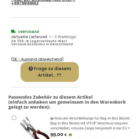
+491796159552
VERFÜGBAR
aktuelle Lieferzeit
:
1 - 3 Werktage
Ab 250,-€ Lagerverkaufs-Wert
Versand kostenlos in Deutschland
(DE - Ausland abweichend)
Frage zu diesem
Artikel...??
Passendes Zubehör zu diesem Artikel
(einfach anhaken um gemeinsam in den Warenkorb
gelegt zu werden):
1
x
Robuste Verschließzange für Bag-in-Box Beutel,
Bag-in-Box Beutel mit VITOP Verschluss bequem
verschließen, robuste Zange hergestellt in der EU
+
99,00
€