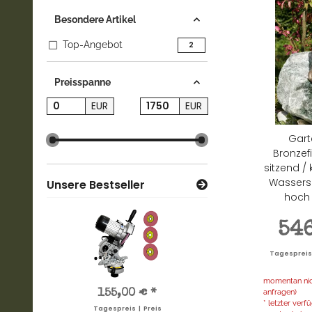
Besondere Artikel
Top-Angebot
Artikel gefunden
2
Preisspanne
EUR
EUR
Gart
Bronzef
sitzend / k
Wassersp
Unsere Bestseller
hoch -
54
Tagespreis |
momentan nich
anfragen)
7,10 €
*
155,00 €
*
1,17 €
*
7,1
* letzter ver
Tagespreis | Preis
Tagespreis | Preis
Tagespreis | Preis
Tagesprei