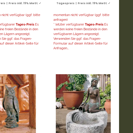
is | Preis inkl. 19% MwSt. ✓
Tagespreis | Preis inkl. 19% MwSt. ✓
icht verfügbar (ggf. bitte
momentan nicht verfügbar (ggf. bitte
anfragen)
verfügbarer
Tages-Preis
Es
* letzter verfügbarer
Tages-Preis
Es
ne freien Bestände in den
werden keine freien Bestände in den
en Lägern angezeigt.
verfügbaren Lägern angezeigt.
 Sie ggf. das Fragen-
Verwenden Sie ggf. das Fragen-
uf dieser Artikel-Seite für
Formular auf dieser Artikel-Seite für
Anfragen...