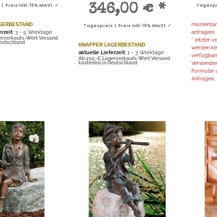
 Preis inkl. 19% MwSt. ✓
346,00 €
*
Tagespre
GERBESTAND
momentan n
Tagespreis | Preis inkl. 19% MwSt. ✓
erzeit
: 3 - 5 Werktage
anfragen)
erverkaufs-Wert Versand
* letzter 
Deutschland
KNAPPER LAGERBESTAND
werden kei
aktuelle Lieferzeit
: 1 - 3 Werktage
verfügbar
Ab 250,-€ Lagerverkaufs-Wert Versand
Verwenden
kostenlos in Deutschland
Formular a
Anfragen...