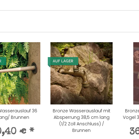
R
AUF LAGER
Wasserauslauf 36
Bronze Wasserauslauf mit
Bronz
ang/ Brunnen
Absperrung 38,5 cm lang
Vogel 
(1/2 Zoll Anschluss) /
Brunnen
0,40 €
*
3