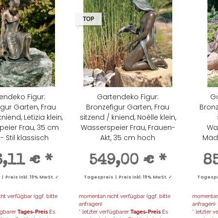
TOP
endeko Figur:
Gartendeko Figur:
Ga
igur Garten, Frau
Bronzefigur Garten, Frau
Bronz
niend, Letizia klein,
sitzend / kniend, Noèlle klein,
eier Frau, 35 cm
Wasserspeier Frau, Frauen-
Was
 Stil klassisch
Akt, 35 cm hoch
Mäd
6,11 €
*
549,00 €
*
8
 Preis inkl. 19% MwSt. ✓
Tagespreis | Preis inkl. 19% MwSt. ✓
Tagespre
t verfügbar (ggf. bitte
momentan nicht verfügbar (ggf. bitte
momentan n
anfragen)
anfragen)
0 €
*
155,00 €
*
1,17 €
*
7,10 €
*
fügbarer
Tages-Preis
Es
* letzter verfügbarer
Tages-Preis
Es
* letzter 
s | Preis
Tagespreis | Preis
Tagespreis | Preis
Tagespreis | Preis