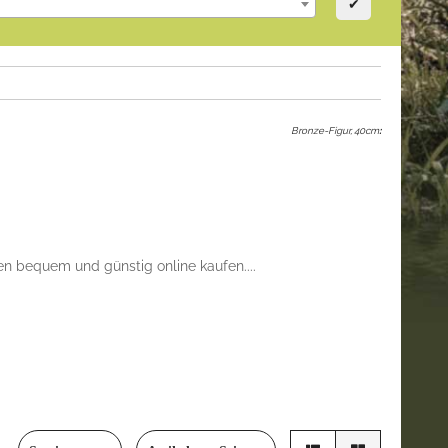
✔
Bronze-Figur, 40cm
:
en bequem und günstig online kaufen....