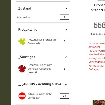
Bronz
Zustand
sitzend, 
Artikel gefunden
2
Restposten
55
Produktlinie
Tagespreis |
Rottenecker Bronzefigur
Artikel gefunden
3
momentan nich
Emanuelle
anfragen)
* letzter ver
werden keine 
_Sonstiges
verfügbaren L
Verwenden Sie
Geschenk-Tipp: Wird
Formular auf d
Artikel gefunden
2
gerne als Geschenk
Anfragen...
gekauft...
___ARCHIV - Achtung ausverkauft
Artikel ist nicht mehr
Artikel gefunden
22
verfügbar