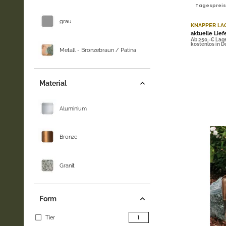
Tagespreis |
grau
KNAPPER LA
aktuelle Lief
Ab 250,-€ Lag
kostenlos in 
Metall - Bronzebraun / Patina
Material
Aluminium
Bronze
Granit
Form
Artikel gefunden
1
Tier