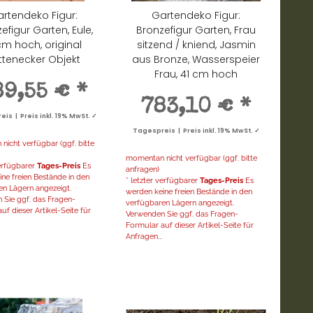
rtendeko Figur:
Gartendeko Figur:
efigur Garten, Eule,
Bronzefigur Garten, Frau
cm hoch, original
sitzend / kniend, Jasmin
ttenecker Objekt
aus Bronze, Wasserspeier
Frau, 41 cm hoch
89,55 €
*
783,10 €
*
is | Preis inkl. 19% MwSt. ✓
Tagespreis | Preis inkl. 19% MwSt. ✓
icht verfügbar (ggf. bitte
momentan nicht verfügbar (ggf. bitte
verfügbarer
Tages-Preis
Es
anfragen)
ne freien Bestände in den
* letzter verfügbarer
Tages-Preis
Es
en Lägern angezeigt.
werden keine freien Bestände in den
 Sie ggf. das Fragen-
verfügbaren Lägern angezeigt.
uf dieser Artikel-Seite für
Verwenden Sie ggf. das Fragen-
Formular auf dieser Artikel-Seite für
Anfragen...