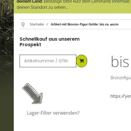
deinem Land:
Bestätige bitte kurz dein Lieferland innerhal
deinen Standort zu sehen...
Startseite
Artikel mit Bronze-Figur Größe: bis ca. 40cm
Schnellkauf aus unserem
Prospekt
bis
Bronzefigu
https://ye
Lager-Filter verwenden?