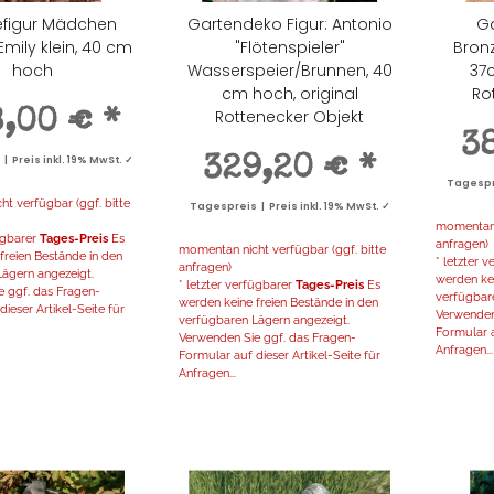
efigur Mädchen
Gartendeko Figur: Antonio
Ga
Emily klein, 40 cm
"Flötenspieler"
Bronz
hoch
Wasserspeier/Brunnen, 40
37
cm hoch, original
Ro
Rottenecker Objekt
8,00 €
*
3
 Preis inkl. 19% MwSt. ✓
329,20 €
*
Tagespre
t verfügbar (ggf. bitte
Tagespreis | Preis inkl. 19% MwSt. ✓
momentan n
fügbarer
Tages-Preis
Es
anfragen)
momentan nicht verfügbar (ggf. bitte
freien Bestände in den
* letzter 
anfragen)
ägern angezeigt.
werden kei
* letzter verfügbarer
Tages-Preis
Es
 ggf. das Fragen-
verfügbar
werden keine freien Bestände in den
ieser Artikel-Seite für
Verwenden
verfügbaren Lägern angezeigt.
Formular a
Verwenden Sie ggf. das Fragen-
Anfragen...
Formular auf dieser Artikel-Seite für
Anfragen...