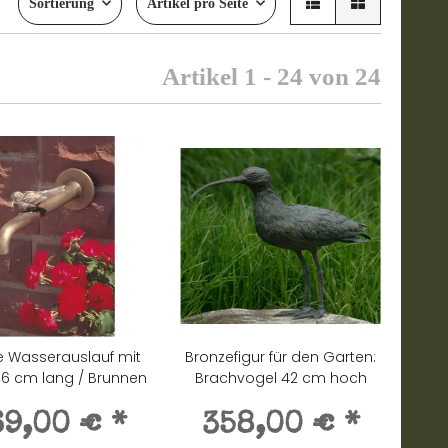
Sortierung
Artikel pro Seite
Artikel 1 - 24 von 24
e Wasserauslauf mit
Bronzefigur für den Garten:
36 cm lang / Brunnen
Brachvogel 42 cm hoch
69,00 €
*
358,00 €
*