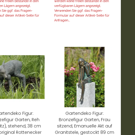
ne freien Bestände in den
werden keine freien Bestände in den
en Lägern angezeigt.
verfügbaren Lägern angezeigt.
 Sie ggf. das Fragen-
Verwenden Sie ggf. das Fragen-
uf dieser Artikel-Seite für
Formular auf dieser Artikel-Seite für
Anfragen...
rtendeko Figur:
Gartendeko Figur:
zefigur Garten, Reh
Bronzefigur Garten, Frau
itz), stehend, 38 cm
sitzend, Emanuelle Akt auf
original Rottenecker
Granitstele, gestockt 89 cm