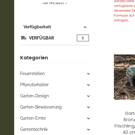
werden keine 
inkl. 19% MwSt. ✓
inkl. 19% MwSt. ✓
inkl. 19% MwSt. ✓
inkl. 19%
verfügbaren L
Verwenden Sie
Formular auf d
Anfragen...
Verfügbarkeit
VERFÜGBAR
Artikel gefunden
2
Kategorien
Feuerstellen
Pflanzbehälter
Garten-Design
Garten-Bewässerung
Gart
Garten-Ernte
Bronz
Frischling
Gartentechnik
40 cm