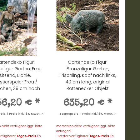
rtendeko Figur:
Gartendeko Figur:
efigur Garten, Frau
Bronzefigur Garten,
sitzend, Elonie,
Frischling, Kopf nach links,
serspeier Frau /
40 cm lang, original
chen, 39 cm hoch
Rottenecker Objekt
56,20 €
*
635,20 €
*
is | Preis inkl. 19% MwSt. ✓
Tagespreis | Preis inkl. 19% MwSt. ✓
icht verfügbar (ggf. bitte
momentan nicht verfügbar (ggf. bitte
anfragen)
verfügbarer
Tages-Preis
Es
* letzter verfügbarer
Tages-Preis
Es