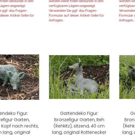
freien Bestände in den
werden keine freien Bestände in den
werden kei
 MwSt. ✓
inkl. 19% MwSt. ✓
inkl. 19% MwSt. ✓
inkl. 19% MwSt. ✓
ägern angezeigt.
verfügbaren Lägern angezeigt.
verfügbar
 ggf. das Fragen-
Verwenden Sie ggf. das Fragen-
Verwenden
ieser Artikel-Seite für
Formular auf dieser Artikel-Seite für
Formular a
Anfragen...
Anfragen...
endeko Figur:
Gartendeko Figur:
Ga
efigur Garten,
Bronzefigur Garten, Reh
Bron
, Kopf nach rechts,
(Rehkitz), sitzend, 40 cm
(Rehk
 lang, original
lang, original Rottenecker
lang, 