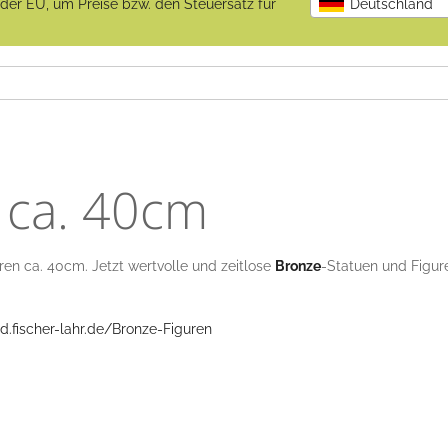
b der EU, um Preise bzw. den Steuersatz für
Deutschland
 ca. 40cm
ren ca. 40cm. Jetzt wertvolle und zeitlose
Bronze
-Statuen und Figur
rd.fischer-lahr.de/Bronze-Figuren