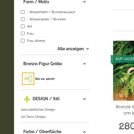
Form / Motiv
- Wasserhahn / Brunnenauslauf
- Wasserspeier / Brunnen
Akt
Frau
Frau sitzend
Alle anzeigen
AUF LAGE
Bronze-Figur Größe
bis ca. 40cm
DESIGN / Stil
Bronze 
naturalistisches Design
cm l
Art Deco Design
28
Farbe / Oberfläche