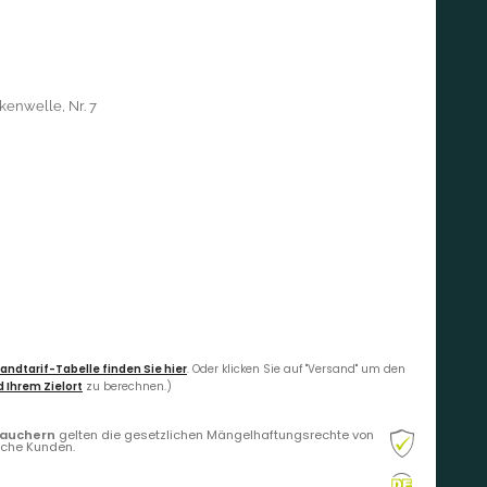
kenwelle, Nr. 7
andtarif-Tabelle finden Sie hier
. Oder klicken Sie auf "Versand" um den
 Ihrem Zielort
zu berechnen.)
rauchern
gelten die gesetzlichen Mängelhaftungsrechte von
liche Kunden.