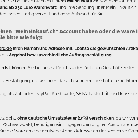
en Sie bei uns einfach mit Ihrem
MeinEinkauf.ch
Konto einkaufen, al
sand ab 250 Euro Warenwert
) und Ihre Sendung über MeinEinkauf.c
en lassen. Fertig verzollt und ohne Aufwand für Sie!
inen "MeinEinkauf.ch" Account haben oder die Ware i
e bitte wie folgt:
erd.de
Ihren Namen und Adresse mit. Ebenso die gewünschten Arti
s ein
Angebot bzw. unverbindliche Auftragsbestätigung.
h ist
, können Sie bei uns natürlich zu den üblichen Geschäftszeite
ags-Bestätigung, die wir Ihnen danach schicken, beinhaltet eine Info
lung als Zahlarten PayPal, Kreditkarte, SEPA-Lastschrift und klassi
eiz geht,
ohne deutsche Umsatzsteuer (19%) verschicken
, da wir vo
hr/Schwarzwald, benötigen wir hingegen den original Ausfuhrstempel 
n Sie die Ware an eine deutsche Abhol-Adresse an der schweizer Gren