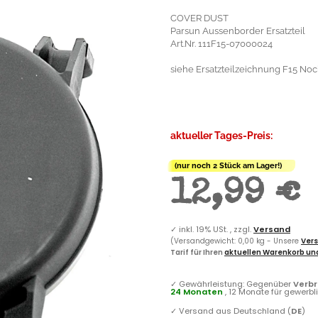
COVER DUST
Parsun Aussenborder Ersatzteil
Art.Nr. 111F15-07000024
siehe Ersatzteilzeichnung F15 Noc
aktueller Tages-Preis:
(nur noch 2 Stück am Lager!)
12,99 €
✓
inkl. 19% USt. , zzgl.
Versand
(Versandgewicht: 0,00 kg - Unsere
Vers
Tarif für Ihren
aktuellen Warenkorb und
✓
Gewährleistung: Gegenüber
Verb
24 Monaten
, 12 Monate für gewerb
✓
Versand aus Deutschland (
DE
)