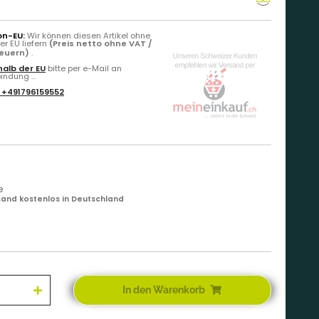
on-EU:
Wir können diesen Artikel ohne
r EU liefern
(Preis netto ohne VAT /
teuern)
.
alb der EU
bitte per e-Mail an
ndung ...
:
+491796159552
e
and kostenlos in Deutschland
In den Warenkorb