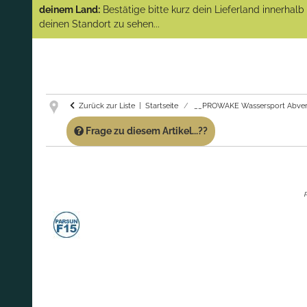
(Abverkauf)!
deinem Land:
Bestätige bitte kurz dein Lieferland innerhal
deinen Standort zu sehen...
GARANTIE UND SERVICE:
Du erhältst über
diese Seite weiterhin Support für PROWAKE
Artikel!
Fragen?
Ruf uns für Fragen zu PROWAKE
Artikeln einfach an!
Zurück zur Liste
Startseite
__PROWAKE Wassersport Abver
Frage zu diesem Artikel...??
P