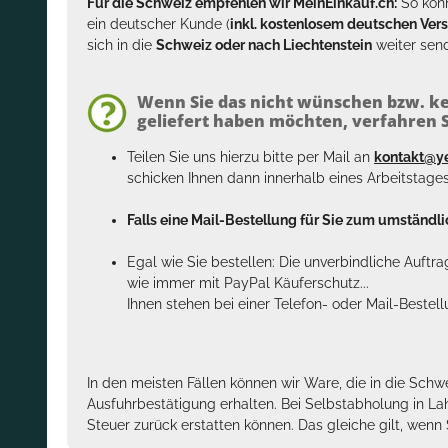
Für die Schweiz empfehlen wir MeinEinkauf.ch:
So könn
ein deutscher Kunde (
inkl. kostenlosem deutschen Ver
sich in die
Schweiz oder nach Liechtenstein
weiter send
Wenn Sie das nicht wünschen bzw. ke
geliefert haben möchten, verfahren Si
Teilen Sie uns hierzu bitte per Mail an
kontakt@y
schicken Ihnen dann innerhalb eines Arbeitstage
Falls eine Mail-Bestellung für Sie zum umständlic
Egal wie Sie bestellen: Die unverbindliche Auftr
wie immer mit PayPal Käuferschutz...
Ihnen stehen bei einer Telefon- oder Mail-Bestel
In den meisten Fällen können wir Ware, die in die Schw
Ausfuhrbestätigung erhalten. Bei Selbstabholung in La
Steuer zurück erstatten können. Das gleiche gilt, wen