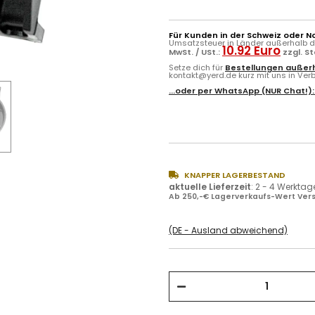
Für Kunden in der Schweiz oder N
Umsatzsteuer in Länder außerhalb de
10.92 Euro
MwSt. / USt.:
zzgl. S
Setze dich für
Bestellungen außerh
kontakt@yerd.de kurz mit uns in Verbi
...oder per
WhatsApp
(NUR Chat!)
KNAPPER LAGERBESTAND
aktuelle Lieferzeit
:
2 - 4 Werktag
Ab 250,-€ Lagerverkaufs-Wert Vers
(DE - Ausland abweichend)