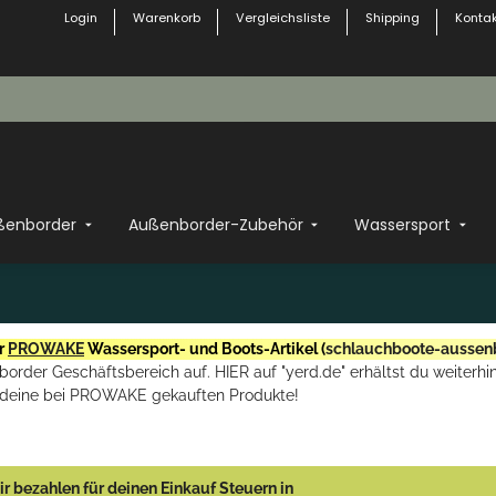
Login
Warenkorb
Vergleichsliste
Shipping
Kontak
ßenborder
Außenborder-Zubehör
Wassersport
r
PROWAKE
Wassersport- und Boots-Artikel (
schlauchboote-aussen
rder Geschäftsbereich auf. HIER auf "yerd.de" erhältst du weiterhin
deine bei PROWAKE gekauften Produkte!
r bezahlen für deinen Einkauf Steuern in