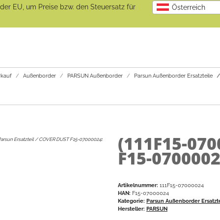
b der EU, um Preise bzw. den Steuersatz für
Österreich
kauf
Außenborder
PARSUN Außenborder
Parsun Außenborder Ersatzteile
(111F15-07
arsun Ersatzteil / COVER DUST F15-07000024
:
F15-0700002
Artikelnummer:
111F15-07000024
HAN:
F15-07000024
Kategorie:
Parsun Außenborder Ersatzt
Hersteller:
PARSUN