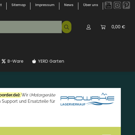
t
Sitemap
Impressum
News
Über uns
0,00 €
B-Ware
YERD Garten
border.de
):
Wir (
Motorgeräte
 Support und Ersatzteile für