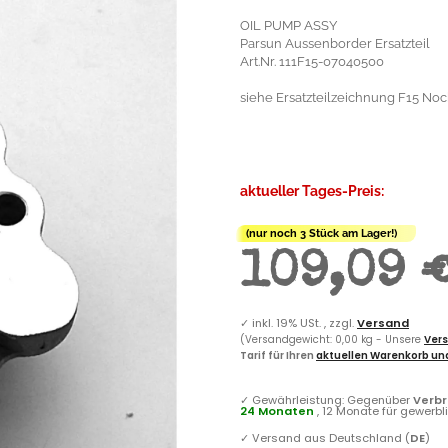
OIL PUMP ASSY
Parsun Aussenborder Ersatzteil
Art.Nr. 111F15-07040500
siehe Ersatzteilzeichnung F15 Noc
aktueller Tages-Preis:
(nur noch 3 Stück am Lager!)
109,09 
✓
inkl. 19% USt. , zzgl.
Versand
(Versandgewicht: 0,00 kg - Unsere
Vers
Tarif für Ihren
aktuellen Warenkorb und
✓
Gewährleistung: Gegenüber
Verb
24 Monaten
, 12 Monate für gewerb
✓
Versand aus Deutschland (
DE
)