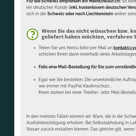
Für die Schweiz empfehlen wir MeinEinkauf.ch:
So könn
ein deutscher Kunde (
inkl. kostenlosem deutschen Ver
sich in die
Schweiz oder nach Liechtenstein
weiter send
Wenn Sie das nicht wünschen bzw. ke
geliefert haben möchten, verfahren Si
Teilen Sie uns hierzu bitte per Mail an
kontakt@y
schicken Ihnen dann innerhalb eines Arbeitstage
Falls eine Mail-Bestellung für Sie zum umständlic
Egal wie Sie bestellen: Die unverbindliche Auftr
wie immer mit PayPal Käuferschutz...
Ihnen stehen bei einer Telefon- oder Mail-Bestel
In den meisten Fällen können wir Ware, die in die Schw
Ausfuhrbestätigung erhalten. Bei Selbstabholung in La
Steuer zurück erstatten können. Das gleiche gilt, wen