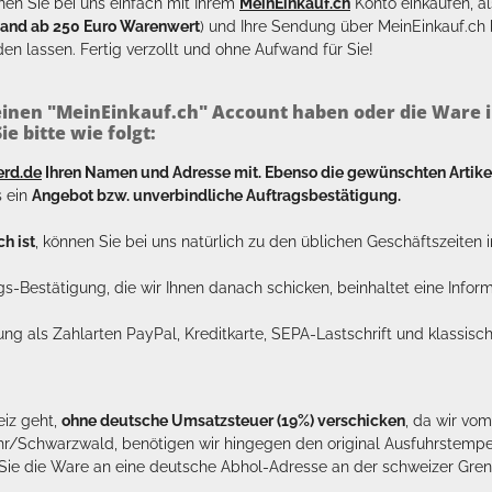
en Sie bei uns einfach mit Ihrem
MeinEinkauf.ch
Konto einkaufen, al
sand ab 250 Euro Warenwert
) und Ihre Sendung über MeinEinkauf.c
en lassen. Fertig verzollt und ohne Aufwand für Sie!
inen "MeinEinkauf.ch" Account haben oder die Ware i
e bitte wie folgt:
erd.de
Ihren Namen und Adresse mit. Ebenso die gewünschten Arti
s ein
Angebot bzw. unverbindliche Auftragsbestätigung.
h ist
, können Sie bei uns natürlich zu den üblichen Geschäftszeite
ags-Bestätigung, die wir Ihnen danach schicken, beinhaltet eine Info
lung als Zahlarten PayPal, Kreditkarte, SEPA-Lastschrift und klassi
eiz geht,
ohne deutsche Umsatzsteuer (19%) verschicken
, da wir vo
hr/Schwarzwald, benötigen wir hingegen den original Ausfuhrstempel 
n Sie die Ware an eine deutsche Abhol-Adresse an der schweizer Gren