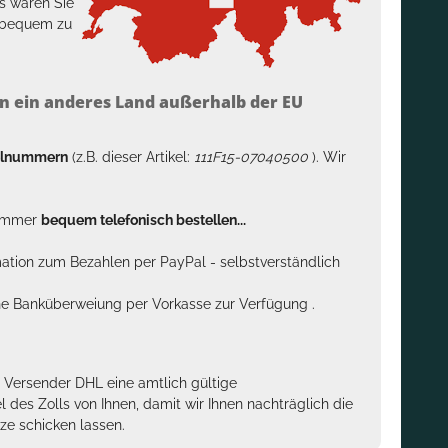
s wären Sie
h bequem zu
n ein anderes Land außerhalb der EU
kelnummern
(z.B. dieser Artikel:
111F15-07040500
). Wir
n immer
bequem telefonisch bestellen...
rmation zum Bezahlen per PayPal - selbstverständlich
sche Banküberweiung per Vorkasse zur Verfügung .
m Versender DHL eine amtlich gültige
des Zolls von Ihnen, damit wir Ihnen nachträglich die
ze schicken lassen.