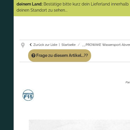
(Abverkauf)!
deinem Land:
Bestätige bitte kurz dein Lieferland innerhal
deinen Standort zu sehen...
GARANTIE UND SERVICE:
Du erhältst über
diese Seite weiterhin Support für PROWAKE
Artikel!
Fragen?
Ruf uns für Fragen zu PROWAKE
Artikeln einfach an!
Zurück zur Liste
Startseite
__PROWAKE Wassersport Abver
Frage zu diesem Artikel...??
Par