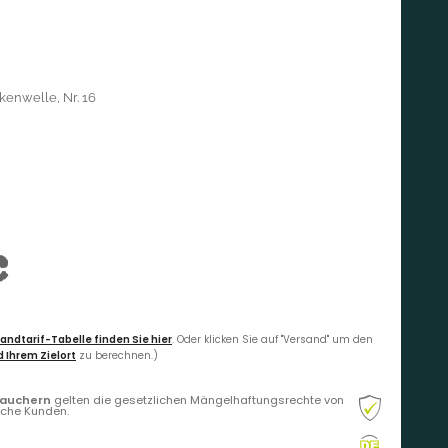
kenwelle, Nr. 16
€
andtarif-Tabelle finden Sie hier
. Oder klicken Sie auf "Versand" um den
 Ihrem Zielort
zu berechnen.)
rauchern
gelten die gesetzlichen Mängelhaftungsrechte von
liche Kunden.