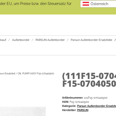
b der EU, um Preise bzw. den Steuersatz für
Österreich
kauf
Außenborder
PARSUN Außenborder
Parsun Außenborder Ersatzteile
(111F15-07
sun Ersatzteil / OIL PUMP ASSY F15-07040500
:
F15-0704050
Artikelnummer:
111F15-07040500
HAN:
F15-07040500
Kategorie:
Parsun Außenborder Ersatzt
Hersteller:
PARSUN