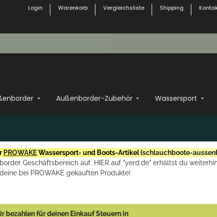
Login
Warenkorb
Vergleichsliste
Shipping
Kontak
ßenborder
Außenborder-Zubehör
Wassersport
r
PROWAKE
Wassersport- und Boots-Artikel (
schlauchboote-aussen
rder Geschäftsbereich auf. HIER auf "yerd.de" erhältst du weiterhin
deine bei PROWAKE gekauften Produkte!
r bezahlen für deinen Einkauf Steuern in