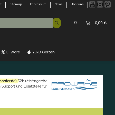
t
Sitemap
Impressum
News
Über uns
0,00 €
B-Ware
YERD Garten
border.de
):
Wir (
Motorgeräte
 Support und Ersatzteile für