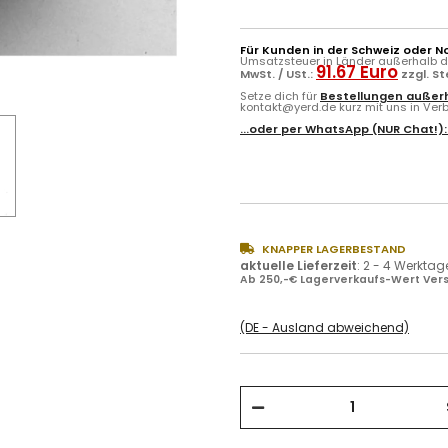
Für Kunden in der Schweiz oder N
Umsatzsteuer in Länder außerhalb de
91.67 Euro
MwSt. / USt.:
zzgl. S
Setze dich für
Bestellungen außerh
kontakt@yerd.de kurz mit uns in Verbi
...oder per
WhatsApp
(NUR Chat!)
KNAPPER LAGERBESTAND
aktuelle Lieferzeit
:
2 - 4 Werktag
Ab 250,-€ Lagerverkaufs-Wert Vers
(DE - Ausland abweichend)