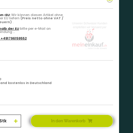
on-EU:
Wir können diesen Artikel ohne
r EU liefern
(Preis netto ohne VAT /
teuern)
.
alb der EU
bitte per e-Mail an
ndung ...
:
+491796159552
e
and kostenlos in Deutschland
Stk
In den Warenkorb