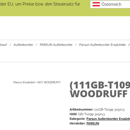
b der EU, um Preise bzw. den Steuersatz für
Österreich
kauf
Außenborder
PARSUN Außenborder
Parsun Außenborder Ersatzteile
(111GB-T10
Parsun Ersatzteil / KEY, WOODRUFF
:
WOODRUFF / 
Artikelnummer:
111GB-T1099-3x5x13
HAN:
GB/T1099-3x5x13
Kategorie:
Parsun Außenborder Ersatzt
Hersteller:
PARSUN