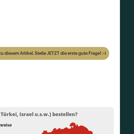
u diesem Artikel. Stelle JETZT die erste gute Frage! :-)
ürkei, Israel u.s.w.) bestellen?
lweise