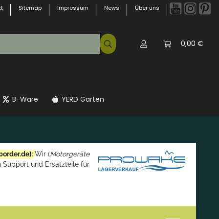
t
Sitemap
Impressum
News
Über uns
0,00 €
B-Ware
YERD Garten
border.de
):
Wir (
Motorgeräte
 Support und Ersatzteile für