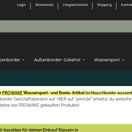
Login
Warenkorb
Vergleichsliste
Shipping
Kontak
ßenborder
Außenborder-Zubehör
Wassersport
r
PROWAKE
Wassersport- und Boots-Artikel (
schlauchboote-aussen
rder Geschäftsbereich auf. HIER auf "yerd.de" erhältst du weiterhin
deine bei PROWAKE gekauften Produkte!
r bezahlen für deinen Einkauf Steuern in