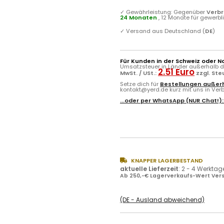
✓
Gewährleistung: Gegenüber
Verb
24 Monaten
, 12 Monate für gewerb
✓
Versand aus Deutschland (
DE
)
Für Kunden in der Schweiz oder N
Umsatzsteuer in Länder außerhalb de
2.51 Euro
MwSt. / USt.:
zzgl. St
Setze dich für
Bestellungen außerh
kontakt@yerd.de kurz mit uns in Verbi
...oder per
WhatsApp
(NUR Chat!)
KNAPPER LAGERBESTAND
aktuelle Lieferzeit
:
2 - 4 Werktag
Ab 250,-€ Lagerverkaufs-Wert Vers
(DE - Ausland abweichend)