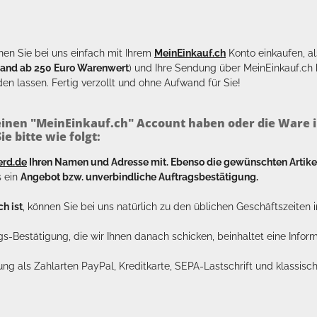
en Sie bei uns einfach mit Ihrem
MeinEinkauf.ch
Konto einkaufen, al
sand ab 250 Euro Warenwert
) und Ihre Sendung über MeinEinkauf.c
en lassen. Fertig verzollt und ohne Aufwand für Sie!
inen "MeinEinkauf.ch" Account haben oder die Ware i
e bitte wie folgt:
erd.de
Ihren Namen und Adresse mit. Ebenso die gewünschten Arti
s ein
Angebot bzw. unverbindliche Auftragsbestätigung.
h ist
, können Sie bei uns natürlich zu den üblichen Geschäftszeite
ags-Bestätigung, die wir Ihnen danach schicken, beinhaltet eine Info
lung als Zahlarten PayPal, Kreditkarte, SEPA-Lastschrift und klassi