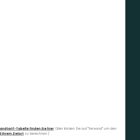
andtarif-Tabelle finden Sie hier
. Oder klicken Sie auf "Versand" um den
 Ihrem Zielort
zu berechnen.)