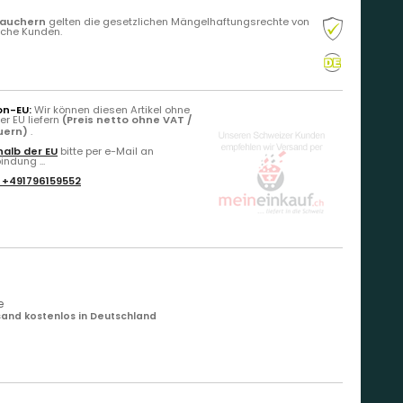
rauchern
gelten die gesetzlichen Mängelhaftungsrechte von
liche Kunden.
on-EU:
Wir können diesen Artikel ohne
r EU liefern
(Preis netto ohne VAT /
euern)
.
alb der EU
bitte per e-Mail an
ndung ...
:
+491796159552
e
and kostenlos in Deutschland