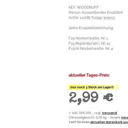
KEY, WOODRUFF
Parsun Aussenborder Ersatzteil
Art.Nr. 111GB-T1099-3x5x13
siehe Ersatzteilzeichnung:
F15 Nockenwelle, Nr. 1
F15 Reparaturset I, Nr. 12
F15(A) Nockenwelle, Nr. 4
aktueller Tages-Preis:
(nur noch 3 Stück am Lager!)
2,99 €
✓
inkl. 19% USt. , zzgl.
Versand
(Versandgewicht: 0,05 kg - Unsere
Vers
Tarif für Ihren
aktuellen Warenkorb und