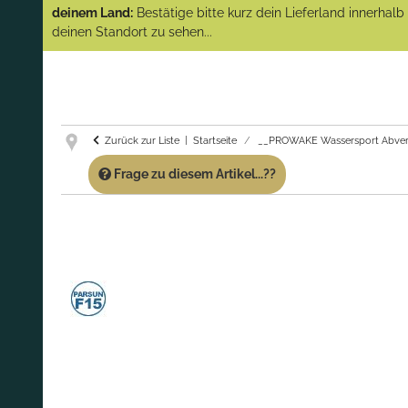
(Abverkauf)!
deinem Land:
Bestätige bitte kurz dein Lieferland innerhal
deinen Standort zu sehen...
GARANTIE UND SERVICE:
Du erhältst über
diese Seite weiterhin Support für PROWAKE
Artikel!
Fragen?
Ruf uns für Fragen zu PROWAKE
Artikeln einfach an!
Zurück zur Liste
Startseite
__PROWAKE Wassersport Abver
Frage zu diesem Artikel...??