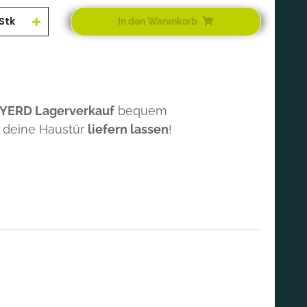
Stk
In den Warenkorb
 YERD Lagerverkauf
bequem
 deine Haustür
liefern lassen
!