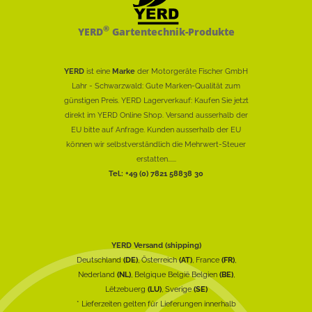
®
YERD
Gartentechnik-Produkte
YERD
ist eine
Marke
der Motorgeräte Fischer GmbH
Lahr - Schwarzwald: Gute Marken-Qualität zum
günstigen Preis. YERD Lagerverkauf: Kaufen Sie jetzt
direkt im YERD Online Shop. Versand ausserhalb der
EU bitte auf Anfrage. Kunden ausserhalb der EU
können wir selbstverständlich die Mehrwert-Steuer
erstatten......
Tel.: +49 (0) 7821 58838 30
YERD Versand (shipping)
Deutschland
(DE)
, Österreich
(AT)
, France
(FR)
,
Nederland
(NL)
, Belgique België Belgien
(BE)
,
Lëtzebuerg
(LU)
, Sverige
(SE)
* Lieferzeiten gelten für Lieferungen innerhalb