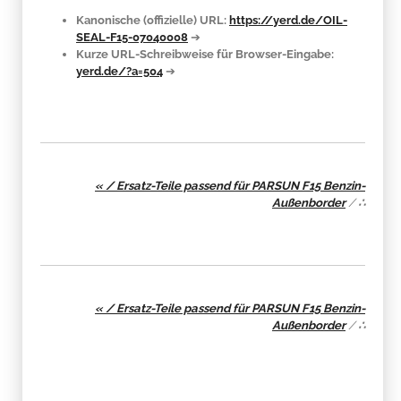
Kanonische (offizielle) URL:
https://yerd.de/OIL-
SEAL-F15-07040008
➔
Kurze URL-Schreibweise für Browser-Eingabe:
yerd.de/?a=504
➔
« / Ersatz-Teile passend für PARSUN F15 Benzin-
Außenborder
/
∴
« / Ersatz-Teile passend für PARSUN F15 Benzin-
Außenborder
/
∴