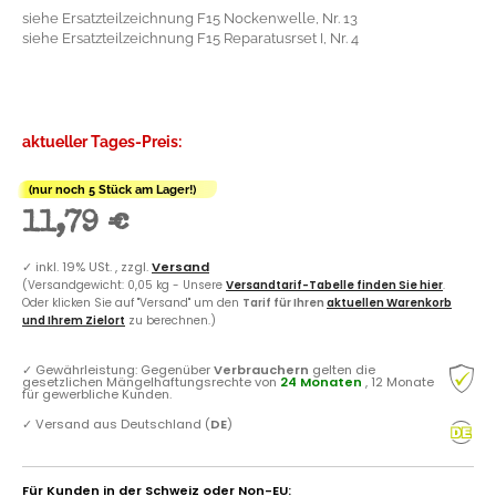
siehe Ersatzteilzeichnung F15 Nockenwelle, Nr. 13
siehe Ersatzteilzeichnung F15 Reparatusrset I, Nr. 4
aktueller Tages-Preis:
(nur noch 5 Stück am Lager!)
11,79 €
✓
inkl. 19% USt. , zzgl.
Versand
(Versandgewicht: 0,05 kg - Unsere
Versandtarif-Tabelle finden Sie hier
.
Oder klicken Sie auf "Versand" um den
Tarif für Ihren
aktuellen Warenkorb
und Ihrem Zielort
zu berechnen.)
✓
Gewährleistung: Gegenüber
Verbrauchern
gelten die
gesetzlichen Mängelhaftungsrechte von
24 Monaten
, 12 Monate
für gewerbliche Kunden.
✓
Versand aus Deutschland (
DE
)
Für Kunden in der Schweiz oder Non-EU: