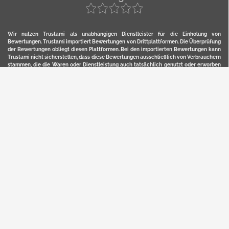
Wir nutzen Trustami als unabhängigen Dienstleister für die Einholung von
Bewertungen. Trustami importiert Bewertungen von Drittplattformen. Die Überprüfung
der Bewertungen obliegt diesen Plattformen. Bei den importierten Bewertungen kann
Trustami nicht sicherstellen, dass diese Bewertungen ausschließlich von Verbrauchern
stammen, die die Waren oder Dienstleistung auch tatsächlich genutzt oder erworben
haben. Weitere Details zur Herkunft und unmittelbaren Nachverfolung bzw. Referenz
der einzelnen Bewertungen, erhalten Sie durch klicken auf das Trustami-Logo.
YERD ist eine eingetragene Marke und ein Online-Shop der Motorgeräte Fischer GmbH
in Lahr/Schwarzwald. Unter der Marke YERD vertreibt das Unternehmen Produkte aus
Garten-, Land-, Forst- und Kommunaltechnik sowie ausgewählte D2C-Produkte.
Hier finden Sie unsern Verkauf auf
Ebay
und
Amazon
. Bitte beachten Sie, dass wir bei
Kaufland, Ebay (motofischtec) bzw. Amazon eventuell andere Konditionen und Preise
haben, als in unserem Lager-Direktverkauf.
Sicher, bequem und flexibel kaufen...