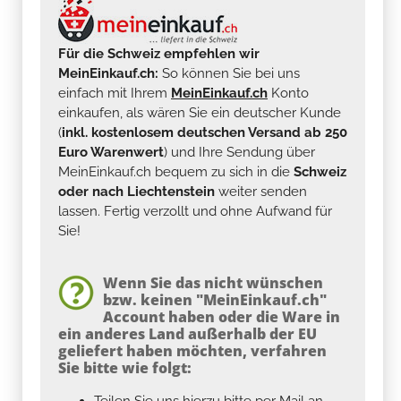
Für die Schweiz empfehlen wir
MeinEinkauf.ch:
So können Sie bei uns
einfach mit Ihrem
MeinEinkauf.ch
Konto
einkaufen, als wären Sie ein deutscher Kunde
(
inkl. kostenlosem deutschen Versand ab 250
Euro Warenwert
) und Ihre Sendung über
MeinEinkauf.ch bequem zu sich in die
Schweiz
oder nach Liechtenstein
weiter senden
lassen. Fertig verzollt und ohne Aufwand für
Sie!
Wenn Sie das nicht wünschen
bzw. keinen "MeinEinkauf.ch"
Account haben oder die Ware in
ein anderes Land außerhalb der EU
geliefert haben möchten, verfahren
Sie bitte wie folgt:
Teilen Sie uns hierzu bitte per Mail an