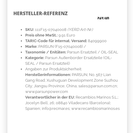
HERSTELLER-REFERENZ
SKU:
111F15-07040008
(YERD Art-Nr.)
Preis ohne MwSt.:
9.91 Euro
TARIC-Code für internat. Versand:
84099900
Marke:
PARSUN
(F15-07040008)
/
Taxonomie / Enitäten:
Parsun Ersatzteil / OIL-SEAL
Kategorie:
Parsun Außenborder Ersatzteile (OIL-
SEAL / Parsun Ersatzteil)
Angaben zur Produktsicherheit
Herstellerinformationen:
PARSUN; No. 567 Lian
Gang Road; Xushuguan Development Zone Suzhou
City; Jiangsu Province; China; sales@parsun.com.cn;
www.parsunpower.com
Verantwortlicher in der EU:
Recambios Marinos S.L.;
Jocelyn Bell, 26; 08840 Viladecans (Barcelona);
Spanien; info@recmar.es; www.recambiosmarinos.es