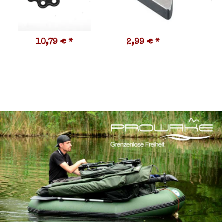
10,79 €
*
2,99 €
*
1