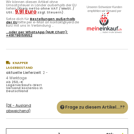
Wir können diesen Artikel ohne
Umsatzsteuer in Länder außerhalb der EU
liefern
(Preis netto ohne VAT / MwSt. /
9.91 Euro
USt.:
zzgl. Steuern)
.
Setze dich für
Bestellungen außerhalb
der EU
bitte per e-Mail an kontakt@yerd.de
kurz mit uns in Verbindung ...
...oder per
WhatsApp
(NUR Chat!):
+491796159552
KNAPPER
LAGERBESTAND
aktuelle Lieferzeit
:
2 -
4 Werktage
Ab 250,-€
Lagerverkaufs-Wert
Versand kostenlos in
Deutschland
(DE - Ausland
Frage zu diesem Artikel...??
abweichend)