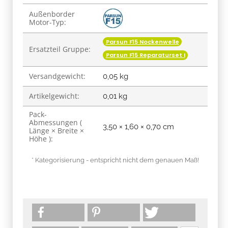
Produkteigenschaft
Wert
Außenborder
Motor-Typ:
Parsun F15 Nockenwelle
Ersatzteil Gruppe:
Parsun F15 Reparaturset I
Versandgewicht:
0,05 kg
Artikelgewicht:
0,01
kg
Pack-
Abmessungen (
3,50 × 1,60 × 0,70 cm
Länge × Breite ×
Höhe ):
* Kategorisierung - entspricht nicht dem genauen Maß!