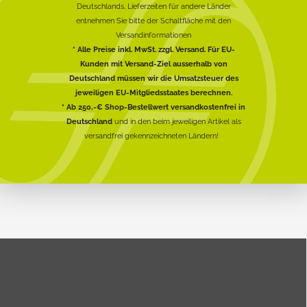
Deutschlands, Lieferzeiten für andere Länder
entnehmen Sie bitte der Schaltfläche mit den
Versandinformationen
* Alle Preise inkl. MwSt. zzgl. Versand. Für EU-
Kunden mit Versand-Ziel ausserhalb von
Deutschland müssen wir die Umsatzsteuer des
jeweiligen EU-Mitgliedsstaates berechnen.
* Ab 250,-€ Shop-Bestellwert versandkostenfrei in
Deutschland
und in den beim jeweiligen Artikel als
versandfrei gekennzeichneten Ländern!