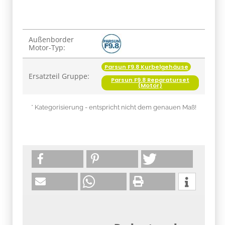
Produkteigenschaft
Wert
Außenborder
Motor-Typ:
Parsun F9.8 Kurbelgehäuse
Ersatzteil Gruppe:
Parsun F9.8 Reparaturset
(Motor)
* Kategorisierung - entspricht nicht dem genauen Maß!