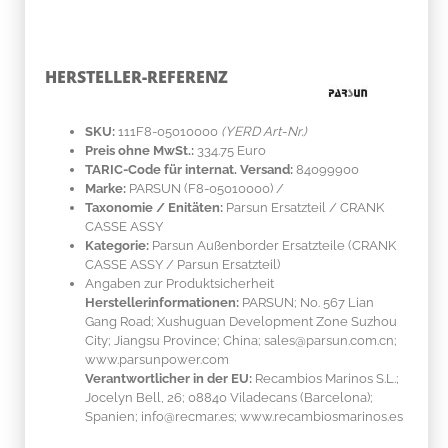
HERSTELLER-REFERENZ
SKU:
111F8-05010000
(YERD Art-Nr.)
Preis ohne MwSt.:
334.75 Euro
TARIC-Code für internat. Versand:
84099900
Marke:
PARSUN
(F8-05010000)
/
Taxonomie / Enitäten:
Parsun Ersatzteil / CRANK
CASSE ASSY
Kategorie:
Parsun Außenborder Ersatzteile (CRANK
CASSE ASSY / Parsun Ersatzteil)
Angaben zur Produktsicherheit
Herstellerinformationen:
PARSUN; No. 567 Lian
Gang Road; Xushuguan Development Zone Suzhou
City; Jiangsu Province; China; sales@parsun.com.cn;
www.parsunpower.com
Verantwortlicher in der EU:
Recambios Marinos S.L.;
Jocelyn Bell, 26; 08840 Viladecans (Barcelona);
Spanien; info@recmar.es; www.recambiosmarinos.es