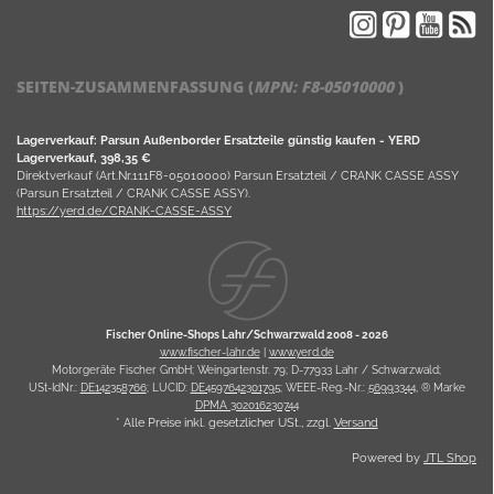
SEITEN-ZUSAMMENFASSUNG (
MPN:
F8-05010000
)
Lagerverkauf: Parsun Außenborder Ersatzteile günstig kaufen - YERD
Lagerverkauf, 398,35 €
Direktverkauf (Art.Nr.111F8-05010000) Parsun Ersatzteil / CRANK CASSE ASSY
(Parsun Ersatzteil / CRANK CASSE ASSY).
https://yerd.de/CRANK-CASSE-ASSY
Fischer Online-Shops Lahr/Schwarzwald 2008 -
2026
www.fischer-lahr.de
|
www.yerd.de
Motorgeräte Fischer GmbH; Weingartenstr. 79; D-77933 Lahr / Schwarzwald;
USt-IdNr.:
DE142358766
; LUCID:
DE4597642301795
; WEEE-Reg.-Nr.:
56993344
, ® Marke
DPMA 302016230744
* Alle Preise inkl. gesetzlicher USt., zzgl.
Versand
Powered by
JTL Shop