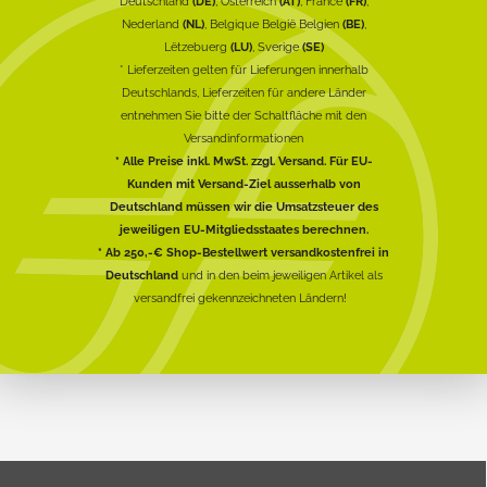
Deutschland
(DE)
, Österreich
(AT)
, France
(FR)
,
Nederland
(NL)
, Belgique België Belgien
(BE)
,
Lëtzebuerg
(LU)
, Sverige
(SE)
* Lieferzeiten gelten für Lieferungen innerhalb
Deutschlands, Lieferzeiten für andere Länder
entnehmen Sie bitte der Schaltfläche mit den
Versandinformationen
* Alle Preise inkl. MwSt. zzgl. Versand. Für EU-
Kunden mit Versand-Ziel ausserhalb von
Deutschland müssen wir die Umsatzsteuer des
jeweiligen EU-Mitgliedsstaates berechnen.
* Ab 250,-€ Shop-Bestellwert versandkostenfrei in
Deutschland
und in den beim jeweiligen Artikel als
versandfrei gekennzeichneten Ländern!