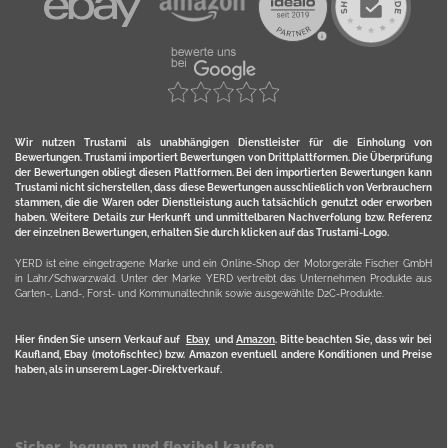
Wir nutzen Trustami als unabhängigen Dienstleister für die Einholung von
Bewertungen. Trustami importiert Bewertungen von Drittplattformen. Die Überprüfung
der Bewertungen obliegt diesen Plattformen. Bei den importierten Bewertungen kann
Trustami nicht sicherstellen, dass diese Bewertungen ausschließlich von Verbrauchern
stammen, die die Waren oder Dienstleistung auch tatsächlich genutzt oder erworben
haben. Weitere Details zur Herkunft und unmittelbaren Nachverfolung bzw. Referenz
der einzelnen Bewertungen, erhalten Sie durch klicken auf das Trustami-Logo.
YERD ist eine eingetragene Marke und ein Online-Shop der Motorgeräte Fischer GmbH
in Lahr/Schwarzwald. Unter der Marke YERD vertreibt das Unternehmen Produkte aus
Garten-, Land-, Forst- und Kommunaltechnik sowie ausgewählte D2C-Produkte.
Hier finden Sie unsern Verkauf auf
Ebay
und
Amazon
. Bitte beachten Sie, dass wir bei
Kaufland, Ebay (motofischtec) bzw. Amazon eventuell andere Konditionen und Preise
haben, als in unserem Lager-Direktverkauf.
Sicher, bequem und flexibel kaufen...