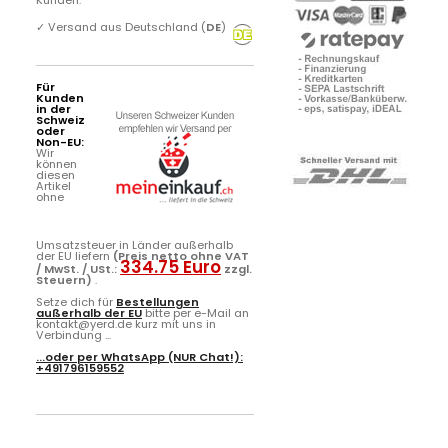
✓
Versand aus Deutschland (
DE
)
Für
Kunden
in der
Schweiz
oder
Non-EU:
Wir
können
diesen
Artikel
ohne
Umsatzsteuer in Länder außerhalb
der EU liefern
(Preis netto ohne VAT
334.75 Euro
/ MwSt. / USt.:
zzgl.
Steuern)
.
Setze dich für
Bestellungen
außerhalb der EU
bitte per e-Mail an
kontakt@yerd.de kurz mit uns in
Verbindung ...
...oder per
WhatsApp
(NUR Chat!):
+491796159552