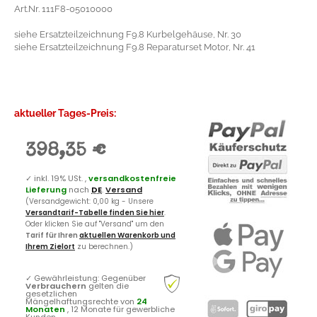
Art.Nr. 111F8-05010000
siehe Ersatzteilzeichnung F9.8 Kurbelgehäuse, Nr. 30
siehe Ersatzteilzeichnung F9.8 Reparaturset Motor, Nr. 41
aktueller Tages-Preis:
398,35 €
✓
inkl. 19% USt. ,
versandkostenfreie
Lieferung
nach
DE
.
Versand
(Versandgewicht: 0,00 kg - Unsere
Versandtarif-Tabelle finden Sie hier
.
Oder klicken Sie auf "Versand" um den
Tarif für Ihren
aktuellen Warenkorb und
Ihrem Zielort
zu berechnen.)
✓
Gewährleistung: Gegenüber
Verbrauchern
gelten die
gesetzlichen
Mängelhaftungsrechte von
24
Monaten
, 12 Monate für gewerbliche
Kunden.