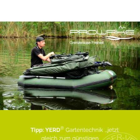
®
Tipp:
YERD
Gartentechnik
...jetzt
gleich zum günstigen