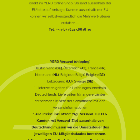
direkt im YERD Online Shop. Versand ausserhalb der
EU bitte auf Anfrage. Kunden ausserhalb der EU
können wir selbstverständlich die Mehrwert-Steuer
erstatten......
Tel.: +49 (0) 7821 58838 30
YERD Versand (shipping)
Deutschland
(DE)
, Österreich
(AT)
, France
(FR)
,
Nederland
(NL)
, Belgique België Belgien
(BE)
,
Lëtzebuerg
(LU)
, Sverige
(SE)
* Lieferzeiten gelten für Lieferungen innerhalb
Deutschlands, Lieferzeiten für andere Länder
entnehmen Sie bitte der Schaltfläche mit den
Versandinformationen
* Alle Preise inkl. MwSt. zzgl. Versand. Für EU-
Kunden mit Versand-Ziel ausserhalb von
Deutschland müssen wir die Umsatzsteuer des
jeweiligen EU-Mitgliedsstaates berechnen.