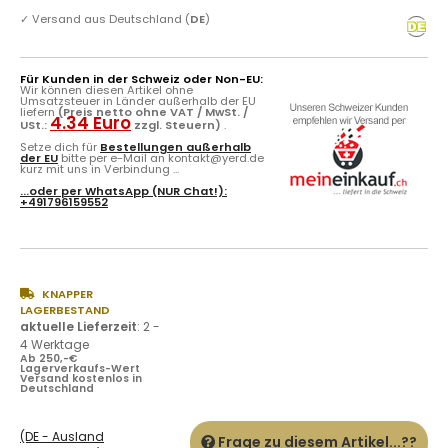
✓
Versand aus Deutschland (
DE
)
Für Kunden in der Schweiz oder Non-EU:
Wir können diesen Artikel ohne
Umsatzsteuer in Länder außerhalb der EU
liefern
(Preis netto ohne VAT / MwSt. /
4.34 Euro
USt.:
zzgl. Steuern)
.
Setze dich für
Bestellungen außerhalb
der EU
bitte per e-Mail an kontakt@yerd.de
kurz mit uns in Verbindung ...
...oder per
WhatsApp
(NUR Chat!):
+491796159552
KNAPPER
LAGERBESTAND
aktuelle Lieferzeit
:
2 -
4 Werktage
Ab 250,-€
Lagerverkaufs-Wert
Versand kostenlos in
Deutschland
(DE - Ausland
Frage zu diesem Artikel...??