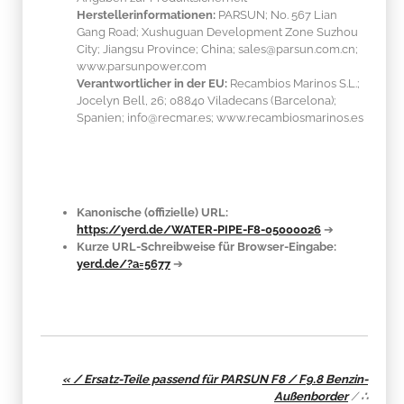
Herstellerinformationen:
PARSUN; No. 567 Lian
Gang Road; Xushuguan Development Zone Suzhou
City; Jiangsu Province; China; sales@parsun.com.cn;
www.parsunpower.com
Verantwortlicher in der EU:
Recambios Marinos S.L.;
Jocelyn Bell, 26; 08840 Viladecans (Barcelona);
Spanien; info@recmar.es; www.recambiosmarinos.es
Kanonische (offizielle) URL:
https://yerd.de/WATER-PIPE-F8-05000026
➔
Kurze URL-Schreibweise für Browser-Eingabe:
yerd.de/?a=5677
➔
« / Ersatz-Teile passend für PARSUN F8 / F9.8 Benzin-
Außenborder
/
∴