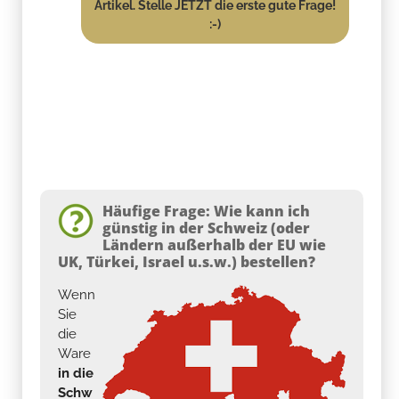
Artikel. Stelle JETZT die erste gute Frage!
:-)
Häufige Frage: Wie kann ich
günstig in der Schweiz (oder
Ländern außerhalb der EU wie
UK, Türkei, Israel u.s.w.) bestellen?
Wenn
Sie
die
Ware
in die
Schw