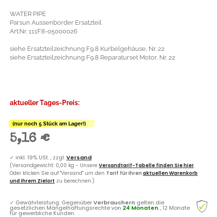
WATER PIPE
Parsun Aussenborder Ersatzteil
Art.Nr. 111F8-05000026
siehe Ersatzteilzeichnung F9.8 Kurbelgehäuse, Nr. 22
siehe Ersatzteilzeichnung F9.8 Reparaturset Motor, Nr. 22
aktueller Tages-Preis:
(nur noch 5 Stück am Lager!)
5,16 €
✓
inkl. 19% USt. , zzgl.
Versand
(Versandgewicht: 0,00 kg - Unsere
Versandtarif-Tabelle finden Sie hier
.
Oder klicken Sie auf "Versand" um den
Tarif für Ihren
aktuellen Warenkorb
und Ihrem Zielort
zu berechnen.)
✓
Gewährleistung: Gegenüber
Verbrauchern
gelten die
gesetzlichen Mängelhaftungsrechte von
24 Monaten
, 12 Monate
für gewerbliche Kunden.