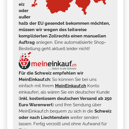
eiz
oder
außer
halb der EU gesendet bekommen möchten,
müssen wir wegen des teilweise
komplizierten Zollrechts einen manuellen
Auftrag
anlegen. Eine automatisierte Shop-
Bestellung geht aktuell leider nicht!
Für die Schweiz empfehlen wir
MeinEinkauf.ch:
So können Sie bei uns
einfach mit Ihrem
MeinEinkauf.ch
Konto
einkaufen, als wären Sie ein deutscher Kunde
(
inkl. kostenlosem deutschen Versand ab 250
Euro Warenwert
) und Ihre Sendung über
MeinEinkauf.ch bequem zu sich in die
Schweiz
oder nach Liechtenstein
weiter senden
lassen. Fertig verzollt und ohne Aufwand für