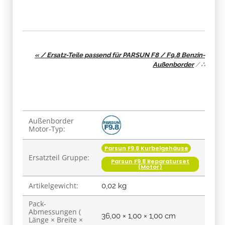
« / Ersatz-Teile passend für PARSUN F8 / F9.8 Benzin-
Außenborder
/
∴
Produkteigenschaft
Wert
Außenborder
Motor-Typ:
Parsun F9.8 Kurbelgehäuse
Ersatzteil Gruppe:
Parsun F9.8 Reparaturset
(Motor)
Artikelgewicht:
0,02
kg
Pack-
Abmessungen (
36,00 × 1,00 × 1,00 cm
Länge × Breite ×