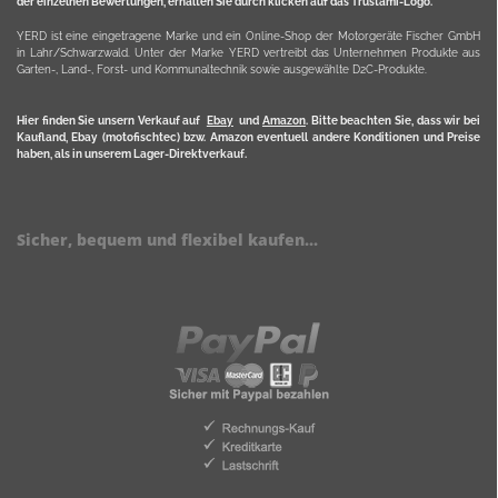
der einzelnen Bewertungen, erhalten Sie durch klicken auf das Trustami-Logo.
YERD ist eine eingetragene Marke und ein Online-Shop der Motorgeräte Fischer GmbH
in Lahr/Schwarzwald. Unter der Marke YERD vertreibt das Unternehmen Produkte aus
Garten-, Land-, Forst- und Kommunaltechnik sowie ausgewählte D2C-Produkte.
Hier finden Sie unsern Verkauf auf
Ebay
und
Amazon
. Bitte beachten Sie, dass wir bei
Kaufland, Ebay (motofischtec) bzw. Amazon eventuell andere Konditionen und Preise
haben, als in unserem Lager-Direktverkauf.
Sicher, bequem und flexibel kaufen...