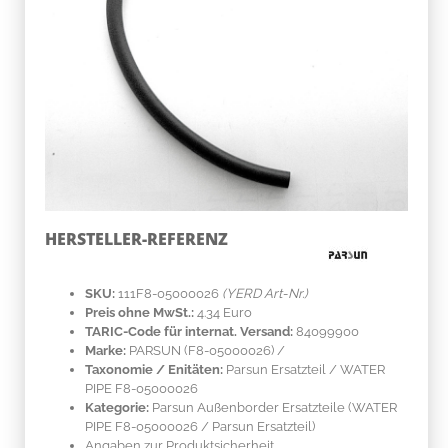
HERSTELLER-REFERENZ
SKU:
111F8-05000026
(YERD Art-Nr.)
Preis ohne MwSt.:
4.34 Euro
TARIC-Code für internat. Versand:
84099900
Marke:
PARSUN
(F8-05000026)
/
Taxonomie / Enitäten:
Parsun Ersatzteil / WATER
PIPE F8-05000026
Kategorie:
Parsun Außenborder Ersatzteile (WATER
PIPE F8-05000026 / Parsun Ersatzteil)
Angaben zur Produktsicherheit