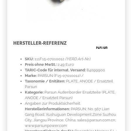
HERSTELLER-REFERENZ
SKU:
111F15-07010012
(YERD Art-Nr.)
Preis ohne MwSt.:
2.49 Euro
TARIC-Code für internat. Versand:
84099900
Marke:
PARSUN
(F15-07010012)
/
Taxonomie / Enitäten:
PLATE, ANODE / Ersatzteil
Parsun
Kategorie:
Parsun Außenborder Ersatzteile (PLATE,
ANODE / Ersatzteil Parsun)
Angaben zur Produktsicherheit
Herstellerinformationen:
PARSUN; No. 567 Lian
Gang Road; Xushuguan Development Zone Suzhou
City; Jiangsu Province; China; sales@parsun.com.cn;
www.parsunpower.com