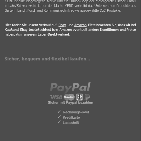
YERD ist eine eingetragene Marke und ein Online-Shop der Motorgeräte Fischer GmbH
in Lahr/Schwarzwald. Unter der Marke YERD vertreibt das Unternehmen Produkte aus
Garten-, Land-, Forst- und Kommunaltechnik sowie ausgewählte D2C-Produkte.
Hier finden Sie unsern Verkauf auf
Ebay
und
Amazon
. Bitte beachten Sie, dass wir bei
Kaufland, Ebay (motofischtec) bzw. Amazon eventuell andere Konditionen und Preise
haben, als in unserem Lager-Direktverkauf.
Sicher, bequem und flexibel kaufen...