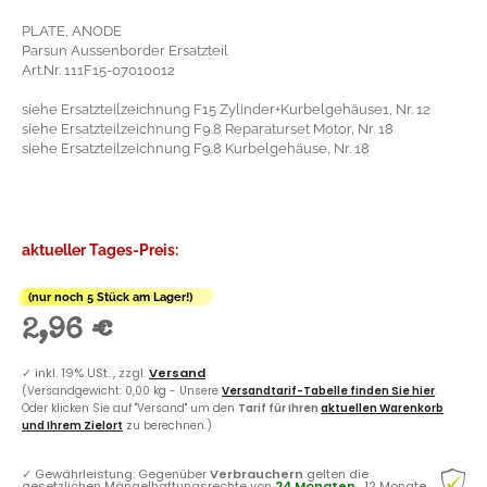
PLATE, ANODE
Parsun Aussenborder Ersatzteil
Art.Nr. 111F15-07010012
siehe Ersatzteilzeichnung F15 Zylinder+Kurbelgehäuse1, Nr. 12
siehe Ersatzteilzeichnung F9.8 Reparaturset Motor, Nr. 18
siehe Ersatzteilzeichnung F9.8 Kurbelgehäuse, Nr. 18
aktueller Tages-Preis:
(nur noch 5 Stück am Lager!)
2,96 €
✓
inkl. 19% USt. , zzgl.
Versand
(Versandgewicht: 0,00 kg - Unsere
Versandtarif-Tabelle finden Sie hier
.
Oder klicken Sie auf "Versand" um den
Tarif für Ihren
aktuellen Warenkorb
und Ihrem Zielort
zu berechnen.)
✓
Gewährleistung: Gegenüber
Verbrauchern
gelten die
gesetzlichen Mängelhaftungsrechte von
24 Monaten
, 12 Monate