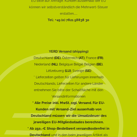
EU bitte auf Anfrage. Kunden ausserhalb der EU
können wir selbstverständlich die Mehrwert-Steuer
erstatten......
Tel.: +49 (0) 7821 58838 30
YERD Versand (shipping)
Deutschland
(DE)
, Österreich
(AT)
, France
(FR)
,
Nederland
(NL)
, Belgique België Belgien
(BE)
,
Lëtzebuerg
(LU)
, Sverige
(SE)
* Lieferzeiten gelten für Lieferungen innerhalb
Deutschlands, Lieferzeiten für andere Länder
entnehmen Sie bitte der Schaltfläche mit den
Versandinformationen
* Alle Preise inkl. MwSt. zzgl. Versand. Für EU-
Kunden mit Versand-Ziel ausserhalb von
Deutschland müssen wir die Umsatzsteuer des
jeweiligen EU-Mitgliedsstaates berechnen.
* Ab 250,-€ Shop-Bestellwert versandkostenfrei in
Deutschland
und in den beim jeweiligen Artikel als