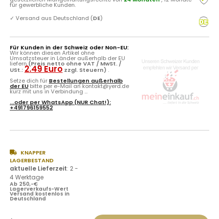
für gewerbliche Kunden.
✓
Versand aus Deutschland (
DE
)
Für Kunden in der Schweiz oder Non-EU:
Wir können diesen Artikel ohne
Umsatzsteuer in Länder außerhalb der EU
liefern
(Preis netto ohne VAT / MwSt. /
2.49 Euro
USt.:
zzgl. Steuern)
.
Setze dich für
Bestellungen außerhalb
der EU
bitte per e-Mail an kontakt@yerd.de
kurz mit uns in Verbindung ...
...oder per
WhatsApp
(NUR Chat!):
+491796159552
KNAPPER
LAGERBESTAND
aktuelle Lieferzeit
:
2 -
4 Werktage
Ab 250,-€
Lagerverkaufs-Wert
Versand kostenlos in
Deutschland