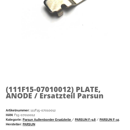
(111F15-07010012)
PLATE,
ANODE / Ersatzteil Parsun
Artikelnummer:
111F15-07010012
HAN:
F15-07010012
Kategorie:
Parsun Außenborder Ersatzteile
/
PARSUN F-9.8
/
PARSUN F-15
Hersteller:
PARSUN