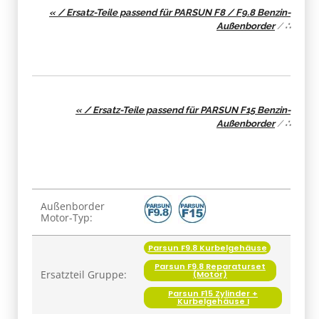
« / Ersatz-Teile passend für PARSUN F8 / F9.8 Benzin-
Außenborder
/
∴
« / Ersatz-Teile passend für PARSUN F15 Benzin-
Außenborder
/
∴
Produkteigenschaft
Wert
Außenborder
Motor-Typ:
Parsun F9.8 Kurbelgehäuse
Parsun F9.8 Reparaturset
Ersatzteil Gruppe:
(Motor)
Parsun F15 Zylinder +
Kurbelgehäuse I