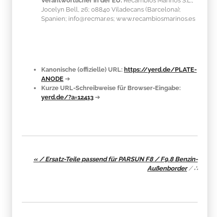
Verantwortlicher in der EU:
Recambios Marinos S.L.;
Jocelyn Bell, 26; 08840 Viladecans (Barcelona);
Spanien; info@recmar.es; www.recambiosmarinos.es
Kanonische (offizielle) URL:
https://yerd.de/PLATE-
ANODE
➔
Kurze URL-Schreibweise für Browser-Eingabe:
yerd.de/?a=12413
➔
« / Ersatz-Teile passend für PARSUN F8 / F9.8 Benzin-
Außenborder
/
∴