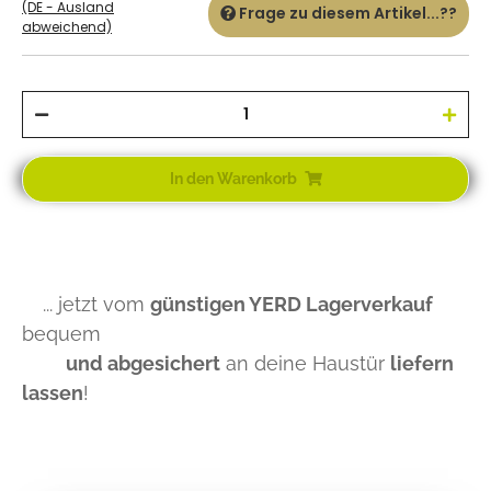
(DE - Ausland
Frage zu diesem Artikel...??
abweichend)
In den Warenkorb
... jetzt vom
günstigen YERD Lagerverkauf
bequem
und abgesichert
an deine Haustür
liefern
lassen
!