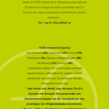
direkt im YERD Online Shop. Versand ausserhalb der
EU bitte auf Anfrage. Kunden ausserhalb der EU
können wir selbstverständlich die Mehrwert-Steuer
erstatten......
Tel.: +49 (0) 7821 58838 30
YERD Versand (shipping)
Deutschland
(DE)
, Österreich
(AT)
, France
(FR)
,
Nederland
(NL)
, Belgique België Belgien
(BE)
,
Lëtzebuerg
(LU)
, Sverige
(SE)
* Lieferzeiten gelten für Lieferungen innerhalb
Deutschlands, Lieferzeiten für andere Länder
entnehmen Sie bitte der Schaltfläche mit den
Versandinformationen
* Alle Preise inkl. MwSt. zzgl. Versand. Für EU-
Kunden mit Versand-Ziel ausserhalb von
Deutschland müssen wir die Umsatzsteuer des
jeweiligen EU-Mitgliedsstaates berechnen.
* Ab 250,-€ Shop-Bestellwert versandkostenfrei in