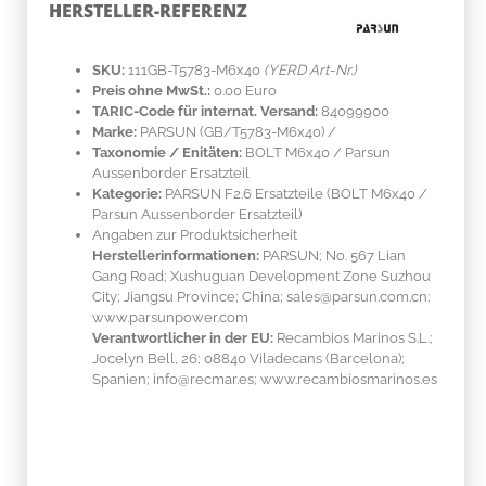
HERSTELLER-REFERENZ
SKU:
111GB-T5783-M6x40
(YERD Art-Nr.)
Preis ohne MwSt.:
0.00 Euro
TARIC-Code für internat. Versand:
84099900
Marke:
PARSUN
(GB/T5783-M6x40)
/
Taxonomie / Enitäten:
BOLT M6x40 / Parsun
Aussenborder Ersatzteil
Kategorie:
PARSUN F2.6 Ersatzteile (BOLT M6x40 /
Parsun Aussenborder Ersatzteil)
Angaben zur Produktsicherheit
Herstellerinformationen:
PARSUN; No. 567 Lian
Gang Road; Xushuguan Development Zone Suzhou
City; Jiangsu Province; China; sales@parsun.com.cn;
www.parsunpower.com
Verantwortlicher in der EU:
Recambios Marinos S.L.;
Jocelyn Bell, 26; 08840 Viladecans (Barcelona);
Spanien; info@recmar.es; www.recambiosmarinos.es