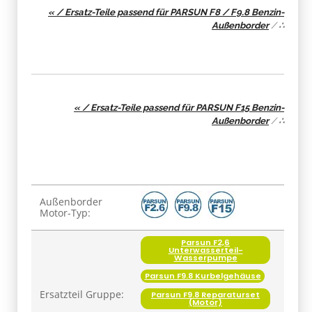
« / Ersatz-Teile passend für PARSUN F8 / F9.8 Benzin-
Außenborder
/
∴
« / Ersatz-Teile passend für PARSUN F15 Benzin-
Außenborder
/
∴
Produkteigenschaft
Wert
Außenborder
Motor-Typ:
Parsun F2,6
Unterwasserteil-
Wasserpumpe
Parsun F9.8 Kurbelgehäuse
Ersatzteil Gruppe:
Parsun F9.8 Reparaturset
(Motor)