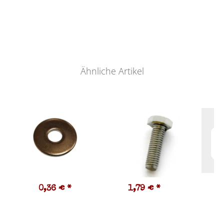
Ähnliche Artikel
0,36 €
*
1,79 €
*
3