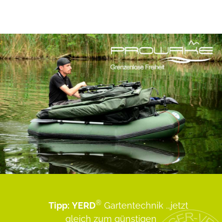
®
Tipp:
YERD
Gartentechnik
...jetzt
gleich zum günstigen