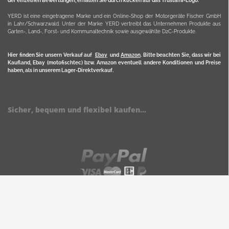
der einzelnen Bewertungen, erhalten Sie durch klicken auf das Trustami-Logo.
YERD ist eine eingetragene Marke und ein Online-Shop der Motorgeräte Fischer GmbH
in Lahr/Schwarzwald. Unter der Marke YERD vertreibt das Unternehmen Produkte aus
Garten-, Land-, Forst- und Kommunaltechnik sowie ausgewählte D2C-Produkte.
Hier finden Sie unsern Verkauf auf
Ebay
und
Amazon
. Bitte beachten Sie, dass wir bei
Kaufland, Ebay (motofischtec) bzw. Amazon eventuell andere Konditionen und Preise
haben, als in unserem Lager-Direktverkauf.
Sicher, bequem und flexibel kaufen...