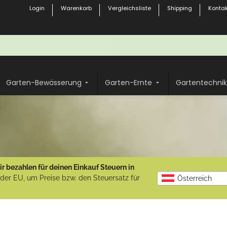
Login
Warenkorb
Vergleichsliste
Shipping
Kontak
Garten-Bewässerung
Garten-Ernte
Gartentechnik
r bezahlen für deinen Einkauf Steuern in
b der EU, um Preise bzw. den Steuersatz für
Österreich