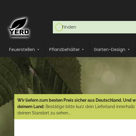
Feuerstellen
Pflanzbehälter
Garten-Design
Wir liefern zum besten Preis sicher aus Deutschland. Und wi
deinem Land:
Bestätige bitte kurz dein Lieferland innerhal
deinen Standort zu sehen...