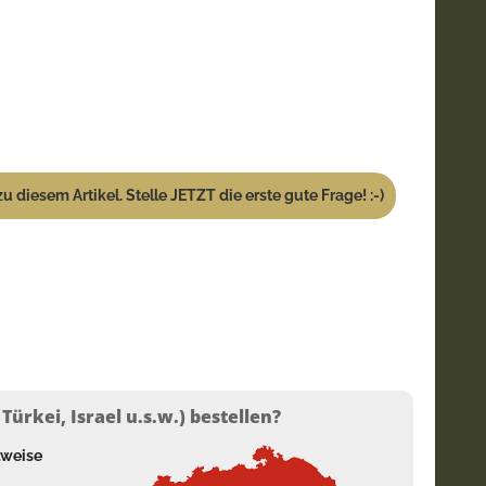
u diesem Artikel. Stelle JETZT die erste gute Frage! :-)
ürkei, Israel u.s.w.) bestellen?
lweise