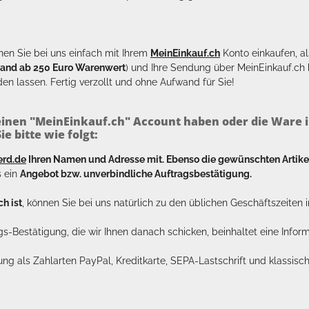
en Sie bei uns einfach mit Ihrem
MeinEinkauf.ch
Konto einkaufen, al
sand ab 250 Euro Warenwert
) und Ihre Sendung über MeinEinkauf.c
en lassen. Fertig verzollt und ohne Aufwand für Sie!
inen "MeinEinkauf.ch" Account haben oder die Ware i
e bitte wie folgt:
erd.de
Ihren Namen und Adresse mit. Ebenso die gewünschten Arti
s ein
Angebot bzw. unverbindliche Auftragsbestätigung.
h ist
, können Sie bei uns natürlich zu den üblichen Geschäftszeite
ags-Bestätigung, die wir Ihnen danach schicken, beinhaltet eine Info
lung als Zahlarten PayPal, Kreditkarte, SEPA-Lastschrift und klassi