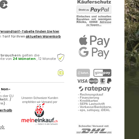
€
Versandtarif-Tabelle finden Sie hier
.
en
Tarif für Ihren
aktuellen Warenkorb
rbrauchern
gelten die
hte von
24 Monaten
, 12 Monate
r Non-
e
b der EU
wSt. /
ern)
.
erhalb
!):