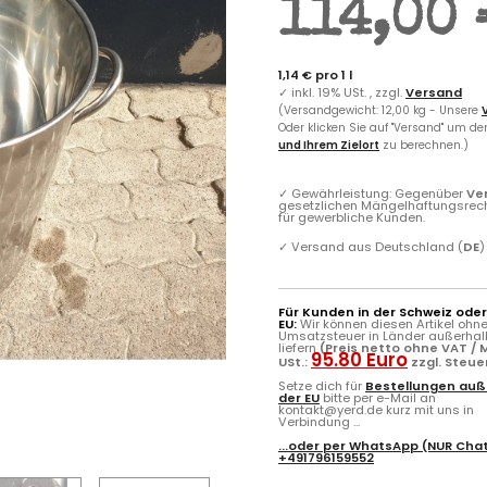
114,00 
1,14 € pro 1 l
✓
inkl. 19% USt. , zzgl.
Versand
(Versandgewicht: 12,00 kg - Unsere
Oder klicken Sie auf "Versand" um d
und Ihrem Zielort
zu berechnen.)
✓
Gewährleistung: Gegenüber
Ve
gesetzlichen Mängelhaftungsrec
für gewerbliche Kunden.
✓
Versand aus Deutschland (
DE
)
Für Kunden in der Schweiz ode
EU:
Wir können diesen Artikel ohn
Umsatzsteuer in Länder außerhal
liefern
(Preis netto ohne VAT / M
95.80 Euro
USt.:
zzgl. Steu
Setze dich für
Bestellungen auß
der EU
bitte per e-Mail an
kontakt@yerd.de kurz mit uns in
Verbindung ...
...oder per
WhatsApp
(NUR Chat
+491796159552